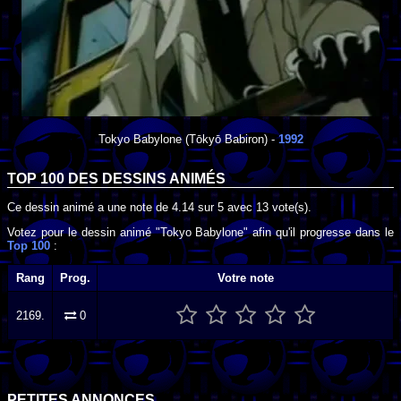
Tokyo Babylone
(Tōkyō Babiron) -
1992
TOP 100 DES
DESSINS ANIMÉS
Ce dessin animé a une note de
4.14
sur
5
avec
13
vote(s).
Votez pour le dessin animé "Tokyo Babylone" afin qu'il progresse dans le
Top 100
:
Rang
Prog.
Votre note
2169.
0
PETITES ANNONCES