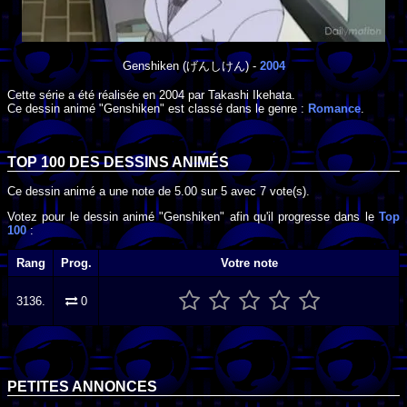
Genshiken
(げんしけん) -
2004
Cette série a été réalisée en
2004
par
Takashi Ikehata
.
Ce dessin animé "Genshiken" est classé dans le genre :
Romance
.
TOP 100 DES
DESSINS ANIMÉS
Ce dessin animé a une note de
5.00
sur
5
avec
7
vote(s).
Votez pour le dessin animé "Genshiken" afin qu'il progresse dans le
Top
100
:
Rang
Prog.
Votre note
3136.
0
PETITES ANNONCES