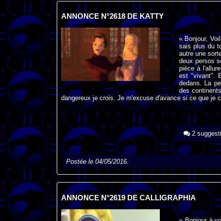
ANNONCE N°2618 DE KATTY
« Bonjour, Voi
sais plus du t
autre une sorte
deux persos s
pièce à l'allu
est "vivant".
dedans. La pe
des continents
dangereux je crois. Je m'excuse d'avance si ce que je c
2 suggest
Postée le 04/05/2016.
ANNONCE N°2619 DE CALLIGRAPHIA
« Bonjour à v