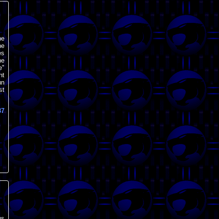
ne
ne
es
ne
e"
nt
un
st
87
us