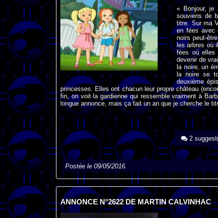
« Bonjour, je
souviens de b
titre. Sur ma 
en fées avec d
noirs peut-êtr
les arbres où 
fées où elles
devenir de vrai
la noire, un 
la noire se t
deuxième épis
princesses. Elles ont chacun leur propre château (encore
fin, on voit la gardienne qui ressemble vraiment à Barbi
longue annonce, mais ça fait un an que je cherche le ti
2 suggest
Postée le 09/05/2016.
ANNONCE N°2622 DE MARTIN CALVINHAC