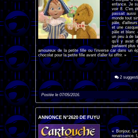
enfance. Je s
voir 8. C'en é
passait aussi
monde tout sim
pâle, d'ailleur
et une casquet
pâle et blanc 
un peu à de la
qu'il y avait
parlaient plus
amoureux de la petite fille ou l'inverse car dans un é
chocolat pour la petite fille avant d'aller lui offrir. »
2 suggest
Postée le 07/05/2016.
ANNONCE N°2620 DE FUYU
« Bonjour, L
renaissance. U