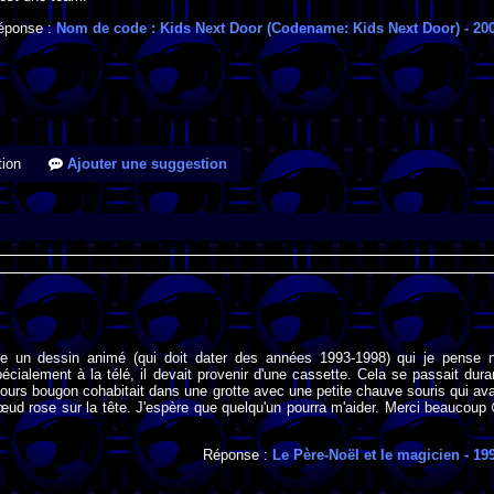
éponse :
Nom de code : Kids Next Door (Codename: Kids Next Door)
- 20
ion
Ajouter une suggestion
e un dessin animé (qui doit dater des années 1993-1998) qui je pense 
écialement à la télé, il devait provenir d'une cassette. Cela se passait dura
il ours bougon cohabitait dans une grotte avec une petite chauve souris qui ava
nœud rose sur la tête. J'espère que quelqu'un pourra m'aider. Merci beaucoup
Réponse :
Le Père-Noël et le magicien
- 19