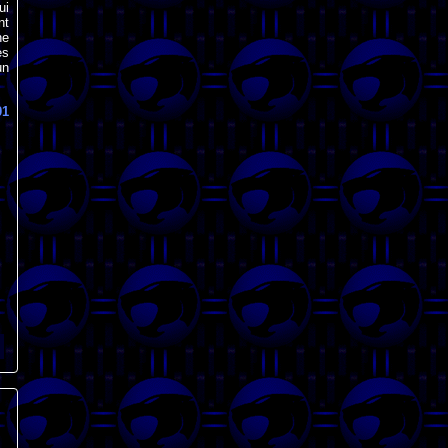
ui
nt
ne
es
un
01