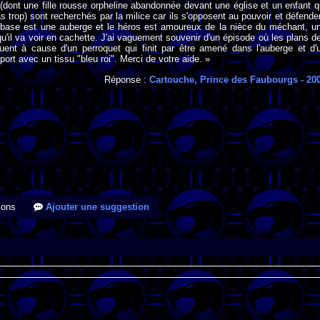
(dont une fille rousse orpheline abandonnée devant une église et un enfant q
as trop) sont recherchés par la milice car ils s'opposent au pouvoir et défende
r base est une auberge et le héros est amoureux de la nièce du méchant, u
 qu'il va voir en cachette. J'ai vaguement souvenir d'un épisode où les plans d
ent à cause d'un perroquet qui finit par être amené dans l'auberge et d'
ort avec un tissu "bleu roi". Merci de votre aide. »
Réponse :
Cartouche, Prince des Faubourgs
- 20
ions
Ajouter une suggestion