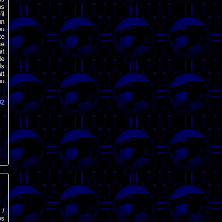
ns
il
un
eu
te
se
it
le
ls
it
au
02
 /
os