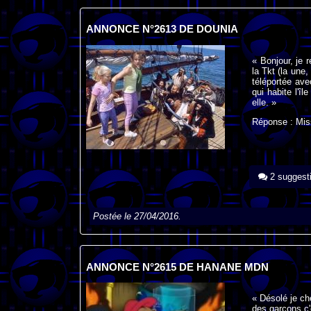
ANNONCE N°2613 DE DOUNIA
« Bonjour, je 
la Tkt (la une,
téléportée ave
qui habite l'îl
elle. »
Réponse : Miss
2 suggest
Postée le 27/04/2016.
ANNONCE N°2615 DE HANANE MDN
« Désolé je ch
des garçons c'