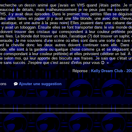
 recherche un dessin animé que j'avais en VHS quand j'étais petite. Je 
eaucoup de détails, mais malheureusement je ne peux pas me souvenir 
VHS, il y avait deux épisodes. Dans le premier, trois petites filles se déguise
es ailes faites en papier (il y avait une fille blonde, une avec des cheve
e asiatique, et une autre à la peau noire) Elles jouaient dans une cabane da
il y avait un toboggan. Ensuite elles se font transporter dans le vrai monde d
 doivent trouver des cristaux qui correspondent à leur couleur préférée po
es fées. La blonde doit trouver un rubis, l'asiatique (?) doit trouver un saphir, 
émeraude. Je me souviens d'une scène où elles sont dans une sorte de cave 
ord la cheville donc les deux autres doivent continuer sans elle. Dans 
ode, elle sont à la garderie ou quelque chose comme ça et se déguisent 
 correspondant à leur couleur préférée) et elles prévoient célébrer un bal. À 
e selon moi, qui leur apporte des biscuits aux fraises. Je sais que c'était u
tre sans succès. J'espère que c'est assez d'infos pour vous
»
Réponse :
Kelly Dream Club
- 20
ions
Ajouter une suggestion