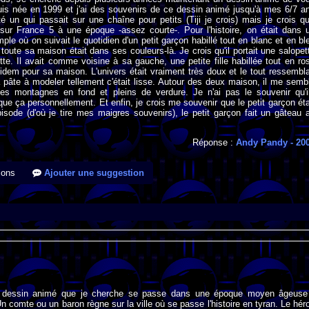
uis née en 1999 et j'ai des souvenirs de ce dessin animé jusqu'à mes 6/7 a
té un qui passait sur une chaîne pour petits (Tiji je crois) mais je crois qu'
 sur France 5 à une époque -assez courte-. Pour l'histoire, on était dans 
ple où on suivait le quotidien d'un petit garçon habillé tout en blanc et en bl
s toute sa maison était dans ses couleurs-là. Je crois qu'il portait une salopet
te. Il avait comme voisine à sa gauche, une petite fille habillée tout en ro
-idem pour sa maison. L'univers était vraiment très doux et le tout ressembla
 pâte à modeler tellement c'était lisse. Autour des deux maison, il me semb
 des montagnes en fond et pleins de verdure. Je n'ai pas le souvenir qu'i
 que ça personnellement. Et enfin, je crois me souvenir que le petit garçon éta
pisode (d'où je tire mes maigres souvenirs), le petit garçon fait un gâteau 
Réponse :
Andy Pandy
- 20
ions
Ajouter une suggestion
e dessin animé que je cherche se passe dans une époque moyen âgeuse
n comte ou un baron règne sur la ville où se passe l'histoire en tyran. Le hér