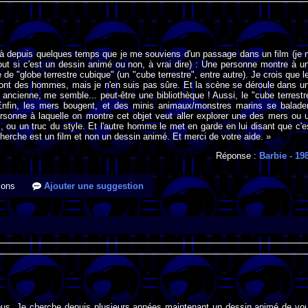
là depuis quelques temps que je me souviens d'un passage dans un film (je 
out si c'est un dessin animé ou non, à vrai dire) : Une personne montre à u
 de "globe terrestre cubique" (un "cube terrestre", entre autre). Je crois que l
ont des hommes, mais je n'en suis pas sûre. Et la scène se déroule dans u
re ancienne, me semble... peut-être une bibliothèque ! Aussi, le "cube terrestr
 Enfin, les mers bougent, et des minis animaux/monstres marins se balade
rsonne à laquelle on montre cet objet veut aller explorer une des mers ou 
, ou un truc du style. Et l'autre homme le met en garde en lui disant que c'e
herche est un film et non un dessin animé. Et merci de votre aide. »
Réponse :
Barbie
- 19
ions
Ajouter une suggestion
ous, Je cherche depuis plusieurs années maintenant un dessin animé de vo