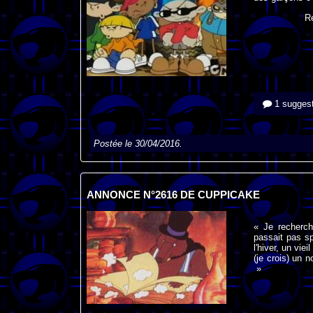
R
1 suggest
Postée le 30/04/2016.
ANNONCE N°2616 DE CUPPICAKE
« Je recherch
passait pas sp
l'hiver, un vie
(je crois) un 
»