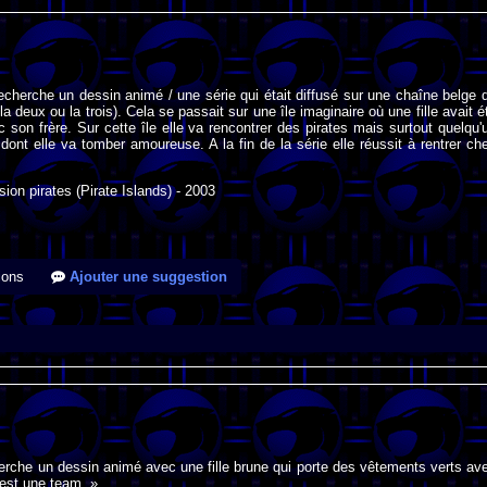
recherche un dessin animé / une série qui était diffusé sur une chaîne belge 
 la deux ou la trois). Cela se passait sur une île imaginaire où une fille avait é
c son frère. Sur cette île elle va rencontrer des pirates mais surtout quelqu'
e dont elle va tomber amoureuse. A la fin de la série elle réussit à rentrer ch
ion pirates (Pirate Islands) - 2003
ions
Ajouter une suggestion
erche un dessin animé avec une fille brune qui porte des vêtements verts av
est une team. »