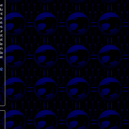
me
du
nt
ux
ns
es
ur
et
et
le
en
la
ne
02