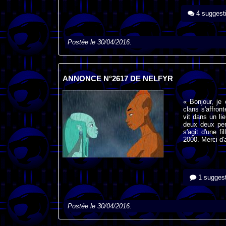
4 suggest
Postée le 30/04/2016.
ANNONCE N°2617 DE NELFYR
« Bonjour, je
clans s'affront
vit dans un lie
deux deux pers
s'agit d'une f
2000. Merci d'
1 suggest
Postée le 30/04/2016.