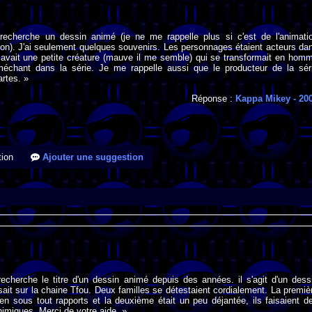
 recherche un dessin animé (je ne me rappelle plus si c'est de l'animati
on). J'ai seulement quelques souvenirs. Les personnages étaient acteurs da
y avait une petite créature (mauve il me semble) qui se transformait en hom
 méchant dans la série. Je me rappelle aussi que le producteur de la sér
artes. »
Réponse :
Kappa Mikey
- 20
ion
Ajouter une suggestion
recherche le titre d'un dessin animé depuis des années. il s'agit d'un dess
ait sur la chaine Tfou. Deux familles se détestaient cordialement. La premiè
bien sous tout rapports et la deuxième était un peu déjantée, ils faisaient d
imiques. Merci de votre aide. »