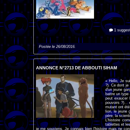
1 suggest
Postée le 26/08/2016.
ANNONCE N°2713 DE ABBOUTI SIHAM
« Hello, Je su
?). Ce dont je
d'un jeune gar
battre un type 
peut exaucer 
pouvoirs ?)...
mutant ont été
lion, le jeune
père, la scien
L'histoire co
tablettes et l
je me souviens. Je connais bien l'histoire mais ne con