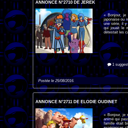
ANNONCE N°2710 DE JEREK
« Bonjour, je
japonaise ou n
une série, il 
qui jouait le
détestait les c
1 suggest
Postée le 25/08/2016.
ANNONCE N°2711 DE ELODIE OUDINET
« Bonjour, je 
animé qui pass
famille était 
expériences ch