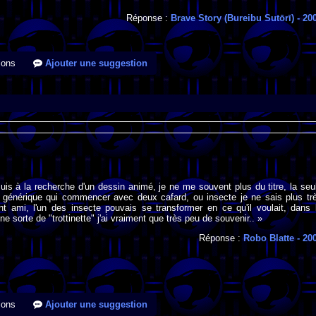
Réponse :
Brave Story (Bureibu Sutōrī)
- 20
ions
Ajouter une suggestion
suis à la recherche d'un dessin animé, je ne me souvent plus du titre, la seu
e générique qui commencer avec deux cafard, ou insecte je ne sais plus tr
ent ami, l'un des insecte pouvais se transformer en ce qu'il voulait, dans 
e sorte de "trottinette" j'ai vraiment que très peu de souvenir.. »
Réponse :
Robo Blatte
- 20
ions
Ajouter une suggestion