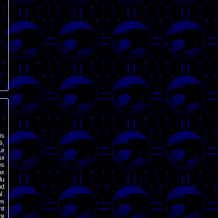
is
é,
ur
ui
es
nx
du
nd
l.
es
nt
re