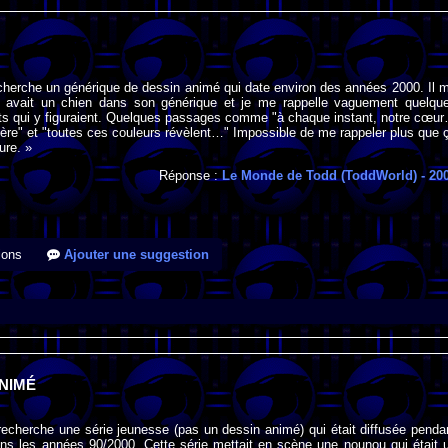
cherche un générique de dessin animé qui date environ des années 2000. Il 
y avait un chien dans son générique et je me rappelle vaguement quelqu
ts qui y figuraient. Quelques passages comme "à chaque instant, notre cœu
cère" et "toutes ces couleurs révèlent…" Impossible de me rappeler plus que 
ure. »
Réponse :
Le Monde de Todd (ToddWorld)
- 20
ions
Ajouter une suggestion
NIMÉ
recherche une série jeunesse (pas un dessin animé) qui était diffusée penda
ns les années 90/2000. Cette série mettait en scène une nounou qui était 