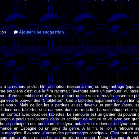
ion
Ajouter une suggestion
is à la recherche d'un film animation (dessin animé) ou long-métrage (japona
 me souviens c'est que le film racontait l'aventure entre un samouraï du pass
çon, d'une scientifique et d'un lynx mutant qui se sont retrouvés ensemble po
qui veut le pouvoir des "5 tablettes". Ces 5 tablettes appartiennent à un lion q
les vœux. Mais ce lion les a perdues et est devenu un petit lion (perdu s
 et donc ces tablettes sont cachées dans ce monde ! La scientifique et le ly
 en contact avec deux des tablettes. Le samouraï est un gardien du pouvoir 
 garçon a perdu ses parents dans un accident de voiture et vit avec son gra
tifique participe à des concours et le lynx mutant veut redevenir un lynx norma
mmence en Espagne ou un pays du genre. A la fin, le lion a retrouvé s
es a mangées. Il exauce le vœux des personnages principaux. C'est tout ce do
nais pas le titre. c'est un film animé très peu connu. Merci d'avance de vot