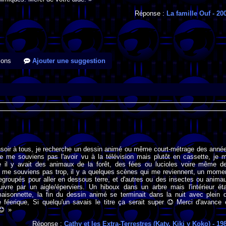
Réponse :
La famille Ouf
- 20
ions
Ajouter une suggestion
nsoir à tous, je recherche un dessin animé ou même court-métrage des anné
e me souviens pas l'avoir vu à la télévision mais plutôt en cassette, je 
e il y avait des animaux de la forêt, des fées ou lucioles voire même d
ne me souviens pas trop, il y a quelques scènes qui me reviennent, un mome
regroupés pour aller en dessous terre, et d'autres ou des insectes ou anima
uivre par un aigle/éperviers. Un hiboux dans un arbre mais l'intérieur éta
sonnette, la fin du dessin animé se terminait dans la nuit avec plein 
e féerique, Si quelqu'un savais le titre ça serait super
Merci d'avance 
»
Réponse :
Cathy et les Extra-Terrestres (Katy, Kiki y Koko)
- 19