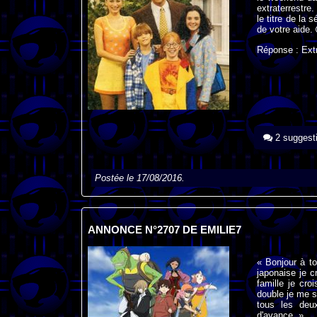
extraterrestre
le titre de la
de votre aide.
Réponse : Ext
2 suggest
Postée le 17/08/2016.
ANNONCE N°2707 DE EMILIE7
« Bonjour à t
japonaise je c
famille je cro
double je me so
tous les deu
d'avance. »