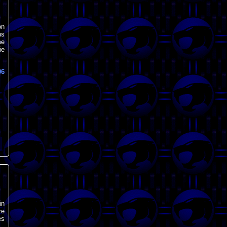
on
ns
me
ie
06
in
re
es