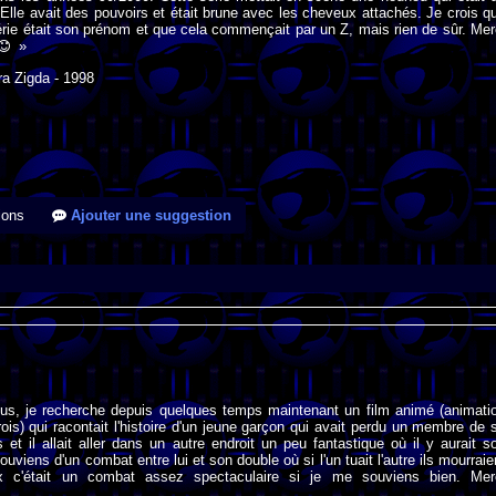
. Elle avait des pouvoirs et était brune avec les cheveux attachés. Je crois q
 série était son prénom et que cela commençait par un Z, mais rien de sûr. Mer
»
ra Zigda - 1998
ions
Ajouter une suggestion
ous, je recherche depuis quelques temps maintenant un film animé (animati
rois) qui racontait l'histoire d'un jeune garçon qui avait perdu un membre de 
is et il allait aller dans un autre endroit un peu fantastique où il y aurait s
uviens d'un combat entre lui et son double où si l'un tuait l'autre ils mourraie
x c'était un combat assez spectaculaire si je me souviens bien. Mer