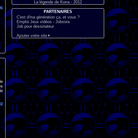
La légende de Korra - 2012
06
PARTENAIRES
C'est d'ma génération ça, et vous ?
Emploi Jeux vidéos - Jobsora
Job pour dessinateur
Ajouter votre site
le
ès
le
02