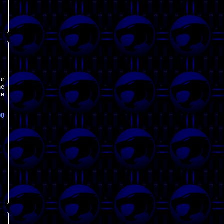
ur
ne
le
00