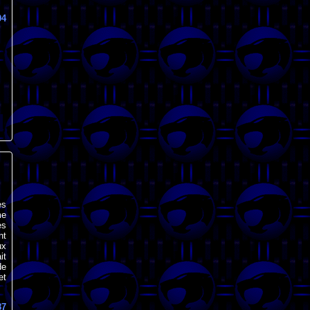
04
es
me
es
nt
ux
it
de
et
87