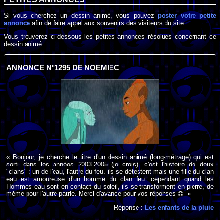
Si vous cherchez un dessin animé, vous pouvez
poster votre petite
annonce
afin de faire appel aux souvenirs des visiteurs du site.
Vous trouverez ci-dessous les petites annonces résolues concernant ce
dessin animé.
ANNONCE N°1295 DE NOEMIEC
« Bonjour, je cherche le titre d'un dessin animé (long-métrage) qui est
sorti dans les années 2003-2005 (je crois). c'est l'histoire de deux
"clans" : un de l'eau, l'autre du feu. ils se détestent mais une fille du clan
eau est amoureuse d'un homme du clan feu. cependant quand les
Hommes eau sont en contact du soleil, ils se transforment en pierre, de
même pour l'autre patrie. Merci d'avance pour vos réponses
»
Réponse :
Les enfants de la pluie