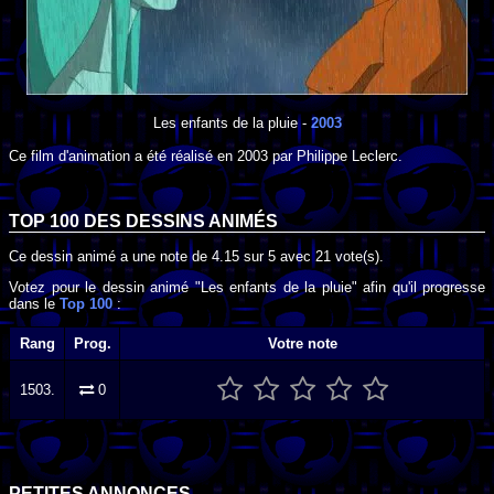
Les enfants de la pluie
-
2003
Ce film d'animation a été réalisé en
2003
par
Philippe Leclerc
.
TOP 100 DES
DESSINS ANIMÉS
Ce dessin animé a une note de
4.15
sur
5
avec
21
vote(s).
Votez pour le dessin animé "Les enfants de la pluie" afin qu'il progresse
dans le
Top 100
:
Rang
Prog.
Votre note
1503.
0
PETITES ANNONCES