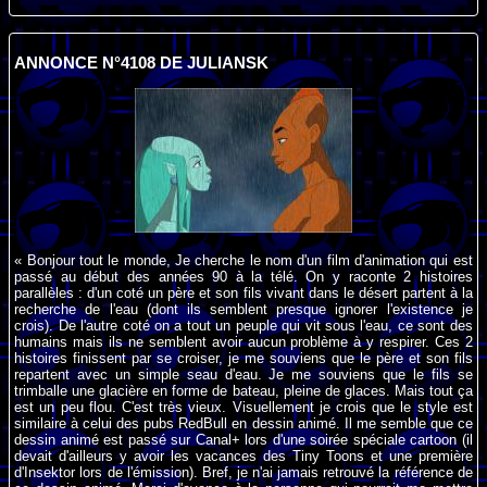
ANNONCE N°4108 DE JULIANSK
« Bonjour tout le monde, Je cherche le nom d'un film d'animation qui est
passé au début des années 90 à la télé. On y raconte 2 histoires
parallèles : d'un coté un père et son fils vivant dans le désert partent à la
recherche de l'eau (dont ils semblent presque ignorer l'existence je
crois). De l'autre coté on a tout un peuple qui vit sous l'eau, ce sont des
humains mais ils ne semblent avoir aucun problème à y respirer. Ces 2
histoires finissent par se croiser, je me souviens que le père et son fils
repartent avec un simple seau d'eau. Je me souviens que le fils se
trimballe une glacière en forme de bateau, pleine de glaces. Mais tout ça
est un peu flou. C'est très vieux. Visuellement je crois que le style est
similaire à celui des pubs RedBull en dessin animé. Il me semble que ce
dessin animé est passé sur Canal+ lors d'une soirée spéciale cartoon (il
devait d'ailleurs y avoir les vacances des Tiny Toons et une première
d'Insektor lors de l'émission). Bref, je n'ai jamais retrouvé la référence de