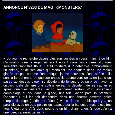
ANNONCE N°3263 DE MAGIIKMONSTER57
« Bonjour, je recherche depuis plusieurs années un dessin animé ou film
d’animation que je regardais étant enfant dans les années 90, mes
souvenirs sont très flous. C’était l'histoire d’un détective (probablement
un animal) et de ses amis qui menaient une enquête dans une région
glacée un peu comme l’antarctique, je me souviens d’une scène : ils
sont à la recherche de quelque chose ils aperçoivent un avion jaune qui
passe au dessus d’eux, ils décident de le suivre et surprise l’avion a
disparu juste derrière une colline gelée, ils décident de se cacher et
après quelques instants l’avion réapparaît sortant d’un ascenseur
camouflage au sol dans la glace, une fois l’avion parti ils prennent
l’ascenseur qui les fait descendre dans une énorme caverne gelée
remplie de frigo (modèle américain) vides. Il me semble qu’il y a un
parallèle avec un ours polaire qui avance sur la banquise mais c’est très
flou. C’était une VHS donc peut-être un film d’animation. Si quelqu’un a
une idée, ça serait génial. »