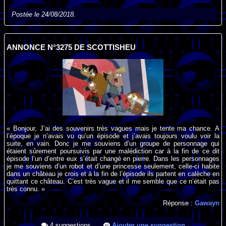
Postée le 24/08/2018.
ANNONCE N°3275 DE SCOTTISHEU
« Bonjour, J’ai des souvenirs très vagues mais je tente ma chance. A
l’époque je n’avais vu qu’un épisode et j’avais toujours voulu voir la
suite, en vain. Donc je me souviens d’un groupe de personnage qui
étaient sûrement poursuivis par une malédiction car à la fin de ce dit
épisode l’un d’entre eux s’était changé en pierre. Dans les personnages
je me souviens d’un robot et d’une princesse seulement, celle-ci habite
dans un château je crois et à la fin de l’épisode ils partent en calèche en
quittant ce château. C’est très vague et il me semble que ce n’était pas
très connu. »
Réponse :
Gawayn
4 suggestions
Ajouter une suggestion