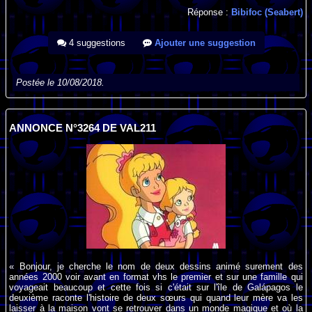
Réponse :
Bibifoc (Seabert)
4 suggestions
Ajouter une suggestion
Postée le 10/08/2018.
ANNONCE N°3264 DE VAL211
« Bonjour, je cherche le nom de deux dessins animé surement des
années 2000 voir avant en format vhs le premier et sur une famille qui
voyageait beaucoup et cette fois si c'était sur l'île de Galápagos le
deuxième raconte l'histoire de deux sœurs qui quand leur mère va les
laisser à la maison vont se retrouver dans un monde magique et où la