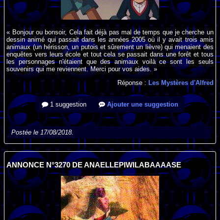
« Bonjour ou bonsoir, Cela fait déjà pas mal de temps que je cherche un
dessin animé qui passait dans les années 2005 où il y avait trois amis
animaux (un hérisson, un putois et sûrement un lièvre) qui menaient des
enquêtes vers leurs école et tout cela se passait dans une forêt et tous
les personnages n'étaient que des animaux voilà ce sont les seuls
souvenirs qui me reviennent. Merci pour vos aides. »
Réponse :
Les Mystères d'Alfred
1 suggestion
Ajouter une suggestion
Postée le 17/08/2018.
ANNONCE N°3270 DE ANAELLEPIWILABAAAASE