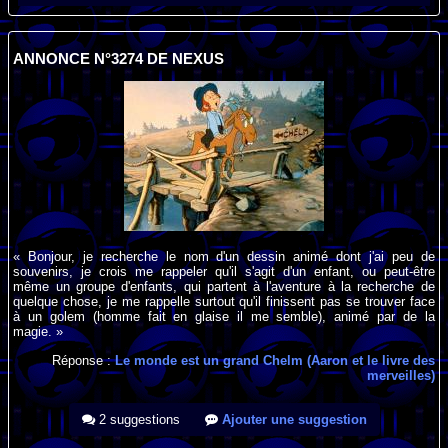
ANNONCE N°3274 DE NEXUS
« Bonjour, je recherche le nom d'un dessin animé dont j'ai peu de
souvenirs, je crois me rappeler qu'il s'agit d'un enfant, ou peut-être
même un groupe d'enfants, qui partent à l'aventure à la recherche de
quelque chose, je me rappelle surtout qu'il finissent pas se trouver face
à un golem (homme fait en glaise il me semble), animé par de la
magie. »
Réponse :
Le monde est un grand Chelm (Aaron et le livre des
merveilles)
2 suggestions
Ajouter une suggestion