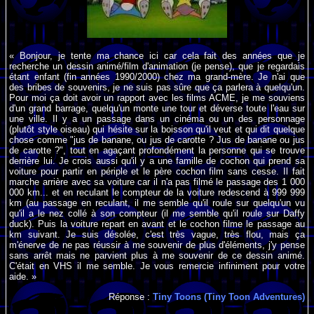
« Bonjour, je tente ma chance ici car cela fait des années que je
recherche un dessin animé/film d'animation (je pense), que je regardais
étant enfant (fin années 1990/2000) chez ma grand-mère. Je n'ai que
des bribes de souvenirs, je ne suis pas sûre que ça parlera à quelqu'un.
Pour moi ça doit avoir un rapport avec les films ACME, je me souviens
d'un grand barrage, quelqu'un monte une tour et déverse toute l'eau sur
une ville. Il y a un passage dans un cinéma ou un des personnage
(plutôt style oiseau) qui hésite sur la boisson qu'il veut et qui dit quelque
chose comme "jus de banane, ou jus de carotte ? Jus de banane ou jus
de carotte ?", tout en agaçant profondément la personne qui se trouve
derrière lui. Je crois aussi qu'il y a une famille de cochon qui prend sa
voiture pour partir en périple et le père cochon film sans cesse. Il fait
marche arrière avec sa voiture car il n'a pas filmé le passage des 1 000
000 km... et en reculant le compteur de la voiture redescend à 999 999
km (au passage en reculant, il me semble qu'il roule sur quelqu'un vu
qu'il a le nez collé à son compteur (il me semble qu'il roule sur Daffy
duck). Puis la voiture repart en avant et le cochon filme le passage au
km suivant. Je suis désolée, c'est très vague, très flou, mais ça
m'énerve de ne pas réussir à me souvenir de plus d'éléments, j'y pense
sans arrêt mais ne parvient plus à me souvenir de ce dessin animé.
C'était en VHS il me semble. Je vous remercie infiniment pour votre
aide. »
Réponse :
Tiny Toons (Tiny Toon Adventures)