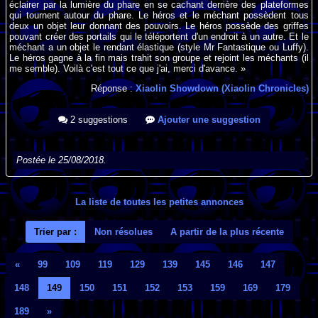
éclairer par la lumière du phare en se cachant derrière des plateformes
qui tournent autour du phare. Le héros et le méchant possèdent tous
deux un objet leur donnant des pouvoirs. Le héros possède des griffes
pouvant créer des portails qui le téléportent d'un endroit à un autre. Et le
méchant a un objet le rendant élastique (style Mr Fantastique ou Luffy).
Le héros gagne à la fin mais trahit son groupe et rejoint les méchants (il
me semble). Voilà c'est tout ce que j'ai, merci d'avance. »
Réponse :
Xiaolin Showdown (Xiaolin Chronicles)
2 suggestions
Ajouter une suggestion
Postée le 25/08/2018.
La liste de toutes les petites annonces
Trier par :
Non résolues
A partir de la plus récente
«
99
109
119
129
139
145
146
147
148
149
150
151
152
153
159
169
179
189
»