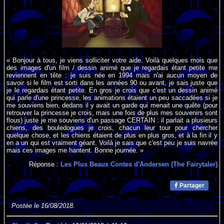
« Bonjour à tous, je viens solliciter votre aide. Voilà quelques mois que
des images d'un film / dessin animé que je regardais étant petite me
reviennent en tête : je suis née en 1994 mais n'ai aucun moyen de
savoir si le film est sorti dans les années 90 ou avant, je sais juste que
je le regardais étant petite. En gros je crois que c'est un dessin animé
qui parle d'une princesse, les animations étaient un peu saccadées si je
me souviens bien, dedans il y avait un garde qui menait une quête (pour
retrouver la princesse je crois, mais une fois de plus mes souvenirs sont
flous) juste je me souviens d'un passage CERTAIN : il parlait a plusieurs
chiens, des bouledogues je crois, chacun leur tour pour chercher
quelque chose, et les chiens étaient de plus en plus gros, et à la fin il y
en a un qui est vraiment géant. Voilà je sais que c'est peu je suis navrée
mais ces images me hantent. Bonne journée. »
Réponse :
Les Plus Beaux Contes d'Andersen (The Fairytaler)
Partager
Postée le 16/08/2018.