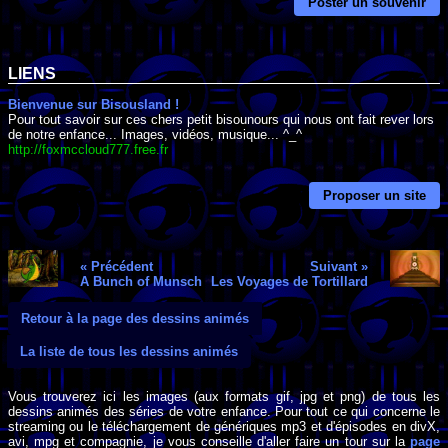
Poster un souvenir
LIENS
Bienvenue sur Bisousland !
Pour tout savoir sur ces chers petit bisounours qui nous ont fait rever lors
de notre enfance... Images, vidéos, musique... ^_^
http://foxmccloud777.free.fr
Proposer un site
« Précédent
Suivant »
A Bunch of Munsch
Les Voyages de Tortillard
Retour à la page des dessins animés
La liste de tous les dessins animés
Vous trouverez ici les images (aux formats gif, jpg et png) de tous les
dessins animés des séries de votre enfance. Pour tout ce qui concerne le
streaming ou le téléchargement de génériques mp3 et d'épisodes en divX,
avi, mpg et compagnie, je vous conseille d'aller faire un tour sur la
page