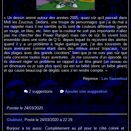
« Un dessin animé autour des années 2005, quasi sûr qu'il passait dans
Midi les Zouzous. Dedans, une troupe de personnages que j’ai du mal à
me rappeler mais il me semble qu’ils sont de couleurs différentes (genre
un rouge, un bleu, etc. bien que la couleur ne soit pas importante n’allez
pas me chercher des Power Ranger) mais rien de sûr. Ils vivent tous
ensemble dans une sorte de Q.G. depuis lequel ils reçoivent des alertes
quand il y a un problème à régler quelque part, j’ai des souvenirs de
leurs aventures comme étant dans des milieux assez tropicaux, "sur
des plages avec des grands cocotiers" bien que je ne sois pas sûr que
cela concerne toutes leurs aventures. Je me souviens d’un épisode où
ils doivent régler un problème en rapport à un être géant (un oiseau ou
un dinosaure ou je sais plus quoi) qui est un bébé (donc un bébé géant)
et qui cause beaucoup de dégâts sans s’en rendre compte. »
Réponse :
Les Sauvetout
2 suggestions
Ajouter une suggestion
Postée le 24/03/2020.
Glublutz
, Posté le 24/03/2020 à 22:29.
Bonjour à toi aussi. Complètement au pif pour le côté coloré et