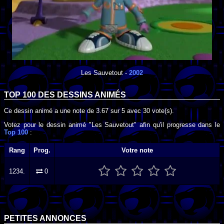
Les Sauvetout
-
2002
TOP 100 DES
DESSINS ANIMÉS
Ce dessin animé a une note de
3.67
sur
5
avec
30
vote(s).
Votez pour le dessin animé "Les Sauvetout" afin qu'il progresse dans le
Top 100
:
Rang
Prog.
Votre note
1234.
0
PETITES ANNONCES