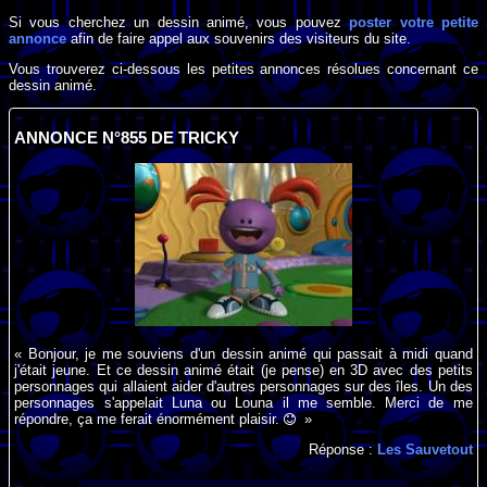
Si vous cherchez un dessin animé, vous pouvez
poster votre petite
annonce
afin de faire appel aux souvenirs des visiteurs du site.
Vous trouverez ci-dessous les petites annonces résolues concernant ce
dessin animé.
ANNONCE N°855 DE TRICKY
« Bonjour, je me souviens d'un dessin animé qui passait à midi quand
j'était jeune. Et ce dessin animé était (je pense) en 3D avec des petits
personnages qui allaient aider d'autres personnages sur des îles. Un des
personnages s'appelait Luna ou Louna il me semble. Merci de me
répondre, ça me ferait énormément plaisir.
»
Réponse :
Les Sauvetout