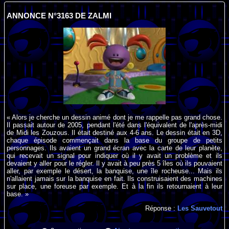
ANNONCE N°3163 DE ZALMI
« Alors je cherche un dessin animé dont je me rappelle pas grand chose.
Il passait autour de 2005, pendant l'été dans l'équivalent de l'après-midi
de Midi les Zouzous. Il était destiné aux 4-6 ans. Le dessin était en 3D,
chaque épisode commençait dans la base du groupe de petits
personnages. Ils avaient un grand écran avec la carte de leur planète,
qui recevait un signal pour indiquer où il y avait un problème et ils
devaient y aller pour le régler. Il y avait à peu près 5 îles où ils pouvaient
aller, par exemple le désert, la banquise, une île rocheuse... Mais ils
n'allaient jamais sur la banquise en fait. Ils construisaient des machines
sur place, une foreuse par exemple. Et à la fin ils retournaient à leur
base. »
Réponse :
Les Sauvetout