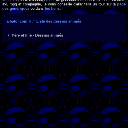
avi, mpg et compagnie, je vous conseille d'aller faire un tour sur la
page
des génériques
ou dans
les liens
.
albator.com.fr
Liste des dessins animés
Père et fille - Dessins animés