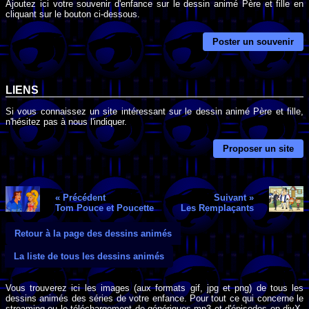
Ajoutez ici votre souvenir d'enfance sur le dessin animé Père et fille en
cliquant sur le bouton ci-dessous.
Poster un souvenir
LIENS
Si vous connaissez un site intéressant sur le dessin animé Père et fille,
n'hésitez pas à nous l'indiquer.
Proposer un site
« Précédent
Suivant »
Tom Pouce et Poucette
Les Remplaçants
Retour à la page des dessins animés
La liste de tous les dessins animés
Vous trouverez ici les images (aux formats gif, jpg et png) de tous les
dessins animés des séries de votre enfance. Pour tout ce qui concerne le
streaming ou le téléchargement de génériques mp3 et d'épisodes en divX,