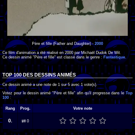
Père et fille
(Father and Daughter) -
2000
Ce film d'animation a été réalisé en
2000
par
Michaël Dudok De Wit
.
Ce dessin animé "Père et fille" est classé dans le genre :
Fantastique
.
TOP 100 DES
DESSINS ANIMÉS
Ce dessin animé a une note de
1
sur
5
avec
1
vote(s).
Votez pour le dessin animé "Père et fille" afin qu'il progresse dans le
Top
100
:
Rang
Prog.
Votre note
0.
0