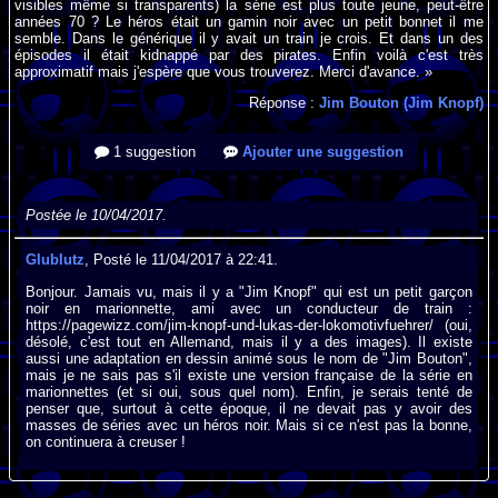
visibles même si transparents) la série est plus toute jeune, peut-être
années 70 ? Le héros était un gamin noir avec un petit bonnet il me
semble. Dans le générique il y avait un train je crois. Et dans un des
épisodes il était kidnappé par des pirates. Enfin voilà c'est très
approximatif mais j'espère que vous trouverez. Merci d'avance. »
Réponse :
Jim Bouton (Jim Knopf)
1 suggestion
Ajouter une suggestion
Postée le 10/04/2017.
Glublutz
, Posté le 11/04/2017 à 22:41.
Bonjour. Jamais vu, mais il y a "Jim Knopf" qui est un petit garçon
noir en marionnette, ami avec un conducteur de train :
https://pagewizz.com/jim-knopf-und-lukas-der-lokomotivfuehrer/ (oui,
désolé, c'est tout en Allemand, mais il y a des images). Il existe
aussi une adaptation en dessin animé sous le nom de "Jim Bouton",
mais je ne sais pas s'il existe une version française de la série en
marionnettes (et si oui, sous quel nom). Enfin, je serais tenté de
penser que, surtout à cette époque, il ne devait pas y avoir des
masses de séries avec un héros noir. Mais si ce n'est pas la bonne,
on continuera à creuser !