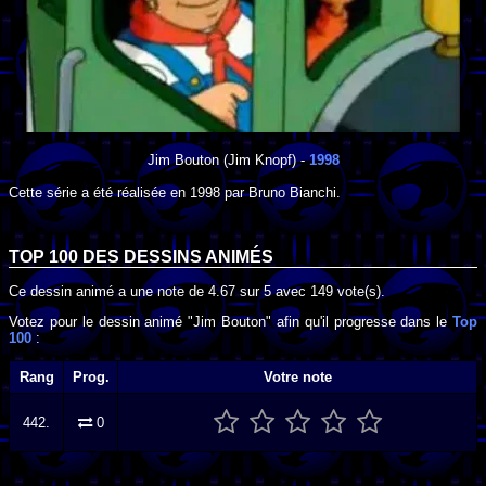
Jim Bouton
(Jim Knopf) -
1998
Cette série a été réalisée en
1998
par
Bruno Bianchi
.
TOP 100 DES
DESSINS ANIMÉS
Ce dessin animé a une note de
4.67
sur
5
avec
149
vote(s).
Votez pour le dessin animé "Jim Bouton" afin qu'il progresse dans le
Top
100
:
Rang
Prog.
Votre note
442.
0