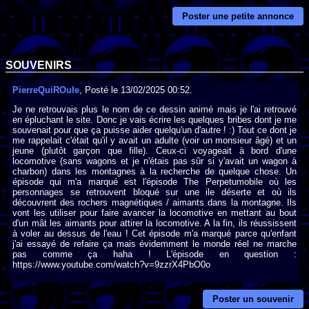
Poster une petite annonce
SOUVENIRS
PierreQuiROule
, Posté le 13/02/2025 00:52.
Je ne retrouvais plus le nom de ce dessin animé mais je l'ai retrouvé
en épluchant le site. Donc je vais écrire les quelques bribes dont je me
souvenait pour que ça puisse aider quelqu'un d'autre ! :) Tout ce dont je
me rappelait c'était qu'il y avait un adulte (voir un monsieur âgé) et un
jeune (plutôt garçon que fille). Ceux-ci voyageait à bord d'une
locomotive (sans wagons et je n'étais pas sûr si y'avait un wagon à
charbon) dans les montagnes à la recherche de quelque chose. Un
épisode qui m'a marqué est l'épisode The Perpetumobile où les
personnages se retrouvent bloqué sur une ile déserte et où ils
découvrent des rochers magnétiques / aimants dans la montagne. Ils
vont les utiliser pour faire avancer la locomotive en mettant au bout
d'un mât les aimants pour attirer la locomotive. A la fin, ils réussissent
à voler au dessus de l'eau ! Cet épisode m'a marqué parce qu'enfant
j'ai essayé de refaire ça mais évidemment le monde réel ne marche
pas comme ça haha ! L'épisode en question :
https://www.youtube.com/watch?v=9zzrX4PbO0o
Poster un souvenir