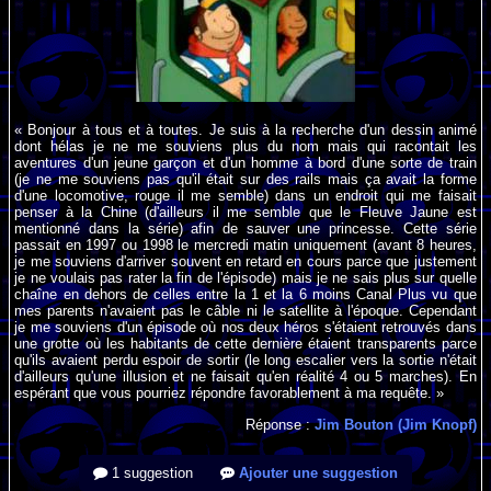
« Bonjour à tous et à toutes. Je suis à la recherche d'un dessin animé
dont hélas je ne me souviens plus du nom mais qui racontait les
aventures d'un jeune garçon et d'un homme à bord d'une sorte de train
(je ne me souviens pas qu'il était sur des rails mais ça avait la forme
d'une locomotive, rouge il me semble) dans un endroit qui me faisait
penser à la Chine (d'ailleurs il me semble que le Fleuve Jaune est
mentionné dans la série) afin de sauver une princesse. Cette série
passait en 1997 ou 1998 le mercredi matin uniquement (avant 8 heures,
je me souviens d'arriver souvent en retard en cours parce que justement
je ne voulais pas rater la fin de l'épisode) mais je ne sais plus sur quelle
chaîne en dehors de celles entre la 1 et la 6 moins Canal Plus vu que
mes parents n'avaient pas le câble ni le satellite à l'époque. Cependant
je me souviens d'un épisode où nos deux héros s'étaient retrouvés dans
une grotte où les habitants de cette dernière étaient transparents parce
qu'ils avaient perdu espoir de sortir (le long escalier vers la sortie n'était
d'ailleurs qu'une illusion et ne faisait qu'en réalité 4 ou 5 marches). En
espérant que vous pourriez répondre favorablement à ma requête. »
Réponse :
Jim Bouton (Jim Knopf)
1 suggestion
Ajouter une suggestion