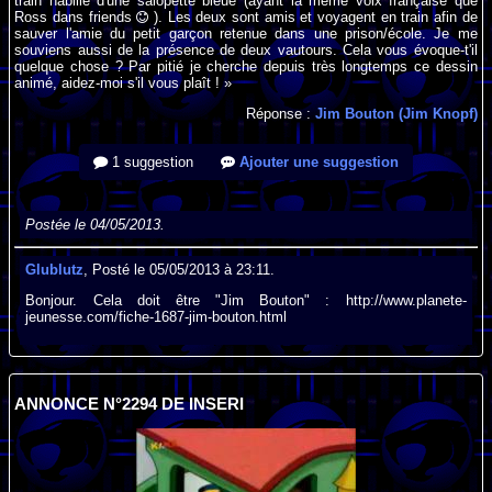
train habillé d'une salopette bleue (ayant la même voix française que
Ross dans friends
). Les deux sont amis et voyagent en train afin de
sauver l'amie du petit garçon retenue dans une prison/école. Je me
souviens aussi de la présence de deux vautours. Cela vous évoque-t'il
quelque chose ? Par pitié je cherche depuis très longtemps ce dessin
animé, aidez-moi s'il vous plaît ! »
Réponse :
Jim Bouton (Jim Knopf)
1 suggestion
Ajouter une suggestion
Postée le 04/05/2013.
Glublutz
, Posté le 05/05/2013 à 23:11.
Bonjour. Cela doit être "Jim Bouton" : http://www.planete-
jeunesse.com/fiche-1687-jim-bouton.html
ANNONCE N°2294 DE INSERI