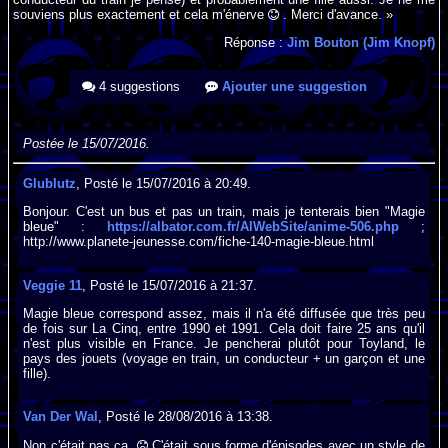
souviens plus exactement et cela m'énerve
. Merci d'avance. »
Réponse :
Jim Bouton (Jim Knopf)
4 suggestions
Ajouter une suggestion
Postée le 15/07/2016.
Glublutz
, Posté le 15/07/2016 à 20:49.
Bonjour. C'est un bus et pas un train, mais je tenterais bien "Magie
bleue" :
https://albator.com.fr/AlWebSite/anime-506.php
;
http://www.planete-jeunesse.com/fiche-140-magie-bleue.html
Veggie 11
, Posté le 15/07/2016 à 21:37.
Magie bleue correspond assez, mais il n'a été diffusée que très peu
de fois sur La Cinq, entre 1990 et 1991. Cela doit faire 25 ans qu'il
n'est plus visible en France. Je pencherai plutôt pour Toyland, le
pays des jouets (voyage en train, un conducteur + un garçon et une
fille).
Van Der Wal
, Posté le 28/08/2016 à 13:38.
Non c'était pas ça.
C'était sous forme d'épisodes avec un style de