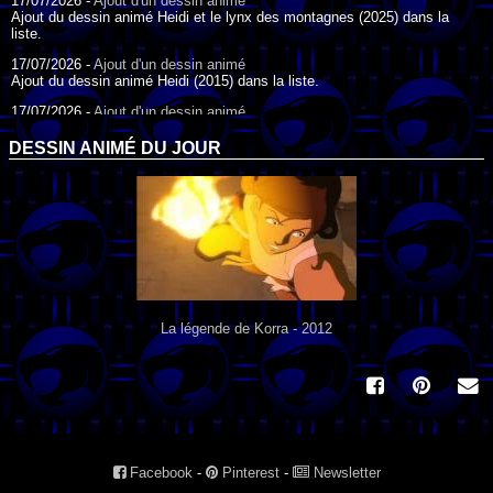
17/07/2026 -
Ajout d'un dessin animé
Ajout du dessin animé Heidi et le lynx des montagnes (2025) dans la
liste.
17/07/2026 -
Ajout d'un dessin animé
Ajout du dessin animé Heidi (2015) dans la liste.
17/07/2026 -
Ajout d'un dessin animé
Ajout du dessin animé Heidi (1995) dans la liste.
DESSIN ANIMÉ DU JOUR
09/07/2026 -
Ajout d'un dessin animé
Ajout du dessin animé Genki l'Aventurier de la Chance (2006) dans la
liste.
04/07/2026 -
Ajout d'un dessin animé
Ajout du dessin animé Vilain Petit Canard (2000) dans la liste.
04/07/2026 -
Ajout d'un dessin animé
Ajout du dessin animé Le Noël du vilain petit canard (2003) dans la liste.
La légende de Korra - 2012
Facebook
-
Pinterest
-
Newsletter