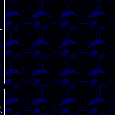
de
es