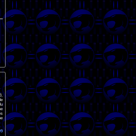
3,
de
du
ne
es
ue
09