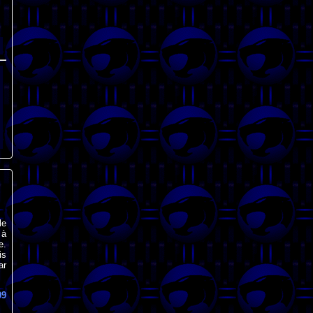
le
 à
e.
is
ar
09