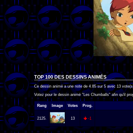
TOP 100 DES
DESSINS ANIMÉS
Ce dessin animé a une note de
4.85
sur
5
avec
13
vote(s
Votez pour le dessin animé "Les Chumballs" afin qu'il pr
Rang
Image
Votes
Prog.
2125.
13
-1