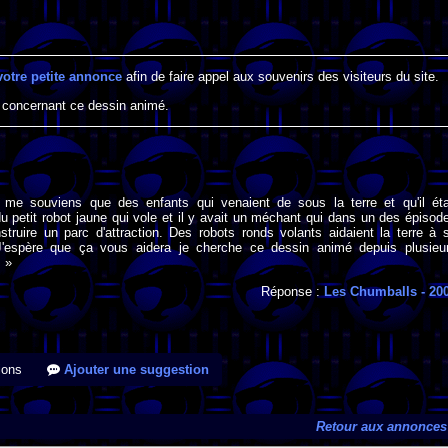
votre petite annonce
afin de faire appel aux souvenirs des visiteurs du site.
 concernant ce dessin animé.
 me souviens que des enfants qui venaient de sous la terre et qu'il éta
petit robot jaune qui vole et il y avait un méchant qui dans un des épisod
struire un parc d'attraction. Des robots ronds volants aidaient la terre à 
 J'espère que ça vous aidera je cherche ce dessin animé depuis plusieu
 »
Réponse :
Les Chumballs
- 20
ions
Ajouter une suggestion
Retour aux annonces