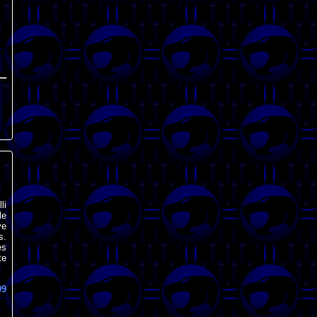
li
le
ve
s.
es
te
09