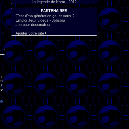
La légende de Korra - 2012
PARTENAIRES
C'est d'ma génération ça, et vous ?
Emploi Jeux vidéos - Jobsora
Job pour dessinateur
Ajouter votre site
il
en
ui
je
09