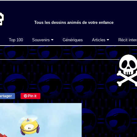
Tous les dessins animés de votre enfance
Top 100
Souvenirs
Génériques
Articles
Récit inter
rtager
Pin it