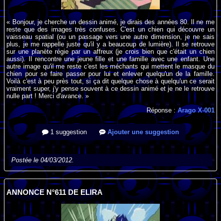
« Bonjour, je cherche un dessin animé, je dirais des années 80. Il ne me
reste que des images très confuses. C'est un chien qui découvre un
vaisseau spatial (ou un passage vers une autre dimension, je ne sais
plus, je me rappelle juste qu'il y a beaucoup de lumière). Il se retrouve
sur une planète régie par un affreux (je crois bien que c'était un chien
aussi). Il rencontre une jeune fille et une famille avec une enfant. Une
autre image qu'il me reste c'est les méchants qui mettent le masque du
chien pour se faire passer pour lui et enlever quelqu'un de la famille.
Voilà c'est à peu près tout, si ça dit quelque chose à quelqu'un ce serait
vraiment super, j'y pense souvent à ce dessin animé et je ne le retrouve
nulle part ! Merci d'avance. »
Réponse :
Arago X-001
1 suggestion
Ajouter une suggestion
Postée le 04/03/2012.
ANNONCE N°611 DE ELIRA