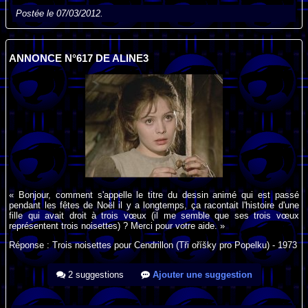
Postée le 07/03/2012.
ANNONCE N°617 DE ALINE3
« Bonjour, comment s'appelle le titre du dessin animé qui est passé
pendant les fêtes de Noël il y a longtemps, ça racontait l'histoire d'une
fille qui avait droit à trois vœux (il me semble que ses trois vœux
représentent trois noisettes) ? Merci pour votre aide. »
Réponse : Trois noisettes pour Cendrillon (Tři oříšky pro Popelku) - 1973
2 suggestions
Ajouter une suggestion