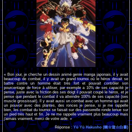
« Bon jour, je cherche un dessin animé genre manga japonais, il y avait
beaucoup de combat, il y avait un grand tournoi où le héros devait se
battre contre un homme était très fort et pouvait contrôler son
pourcentage de force à utiliser, par exemple a 10% de ses capacité je
pense, juste avec la friction des ses doigt il pouvait coupé le héros, et je
pense que pendant le combat il va atteindre 100% de ses capacité (ses
muscle grossissait). Il y avait aussi un combat avec un homme qui avait
un pouvoir avec des plantes, des ronces je pense, si je me rappelle
bien, les combat du tournoi se faisait sur des passerelle ronde tenue sur
un pied très haut et fin. Je ne me rappelle vraiment plus beaucoup mais
j'aimais vraiment, merci de votre aide. »
Réponse :
Yū Yū Hakusho (幽☆遊☆白書)