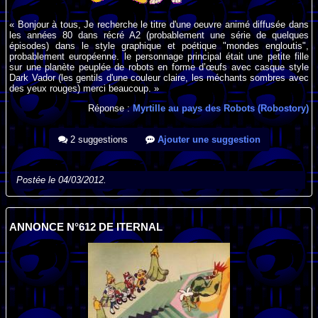
« Bonjour à tous, Je recherche le titre d'une oeuvre animé diffusée dans
les années 80 dans récré A2 (probablement une série de quelques
épisodes) dans le style graphique et poétique "mondes engloutis",
probablement européenne. le personnage principal était une petite fille
sur une planète peuplée de robots en forme d’œufs avec casque style
Dark Vador (les gentils d'une couleur claire, les méchants sombres avec
des yeux rouges) merci beaucoup. »
Réponse :
Myrtille au pays des Robots (Robostory)
2 suggestions
Ajouter une suggestion
Postée le 04/03/2012.
ANNONCE N°612 DE ITERNAL