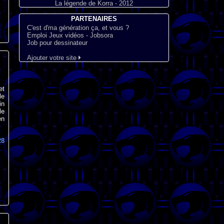
La légende de Korra - 2012
PARTENAIRES
C'est d'ma génération ça, et vous ?
Emploi Jeux vidéos - Jobsora
Job pour dessinateur
Ajouter votre site
et
le
in
le
en
28