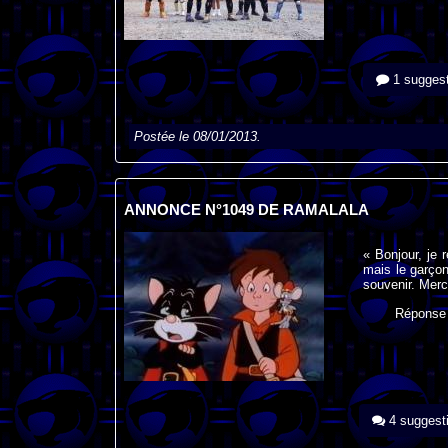
1 suggest
Postée le 08/01/2013.
ANNONCE N°1049 DE RAMALALA
« Bonjour, je 
mais le garçon
souvenir. Merc
Réponse
4 suggest