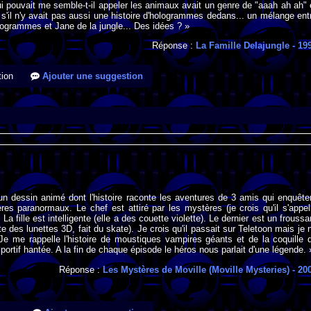
i pouvait me semble-t-il appeler les animaux avait un genre de "aaah ah ah" 
 s'il n'y avait pas aussi une histoire d'hologrammes dedans... un mélange ent
ogrammes et Jane de la jungle... Des idées ? »
Réponse :
La Famille Delajungle
- 19
ion
Ajouter une suggestion
n dessin animé dont l'histoire raconte les aventures de 3 amis qui enquête
es paranormaux. Le chef est attiré par les mystères (je crois qu'il s'appel
 La fille est intelligente (elle a des couette violette). Le dernier est un froussa
rte des lunettes 3D, fait du skate). Je crois qu'il passait sur Teletoon mais je 
Je me rappelle l'histoire de moustiques vampires géants et de la coquille 
portif hantée. A la fin de chaque épisode le héros nous parlait d'une légende. 
Réponse :
Les Mystères de Moville (Moville Mysteries)
- 20