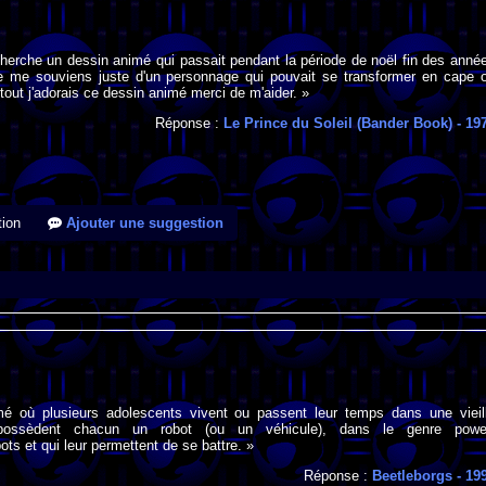
cherche un dessin animé qui passait pendant la période de noël fin des anné
e me souviens juste d'un personnage qui pouvait se transformer en cape 
tout j'adorais ce dessin animé merci de m'aider. »
Réponse :
Le Prince du Soleil (Bander Book)
- 19
ion
Ajouter une suggestion
é où plusieurs adolescents vivent ou passent leur temps dans une vieil
possèdent chacun un robot (ou un véhicule), dans le genre powe
ts et qui leur permettent de se battre. »
Réponse :
Beetleborgs
- 19