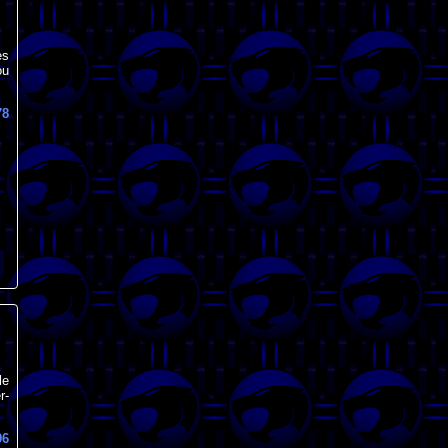
es
ou
78
le
r-
96