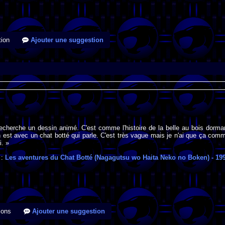
ion
Ajouter une suggestion
recherche un dessin animé. C'est comme l'histoire de la belle au bois dorma
 est avec un chat botté qui parle. C'est très vague mais je n'ai que ça com
i. »
 :
Les aventures du Chat Botté (Nagagutsu wo Haita Neko no Boken)
- 19
ions
Ajouter une suggestion