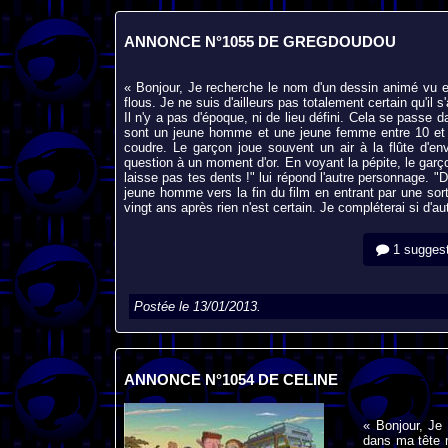
ANNONCE N°1055 DE GREGDOUDOU
« Bonjour, Je recherche le nom d'un dessin animé vu 
flous. Je ne suis d'ailleurs pas totalement certain qu'il 
Il n'y a pas d'époque, ni de lieu défini. Cela se passe d
sont un jeune homme et une jeune femme entre 10 et 12
coudre. Le garçon joue souvent un air à la flûte d'env
question à un moment d'or. En voyant la pépite, le garço
laisse pas tes dents !" lui répond l'autre personnage. "D
jeune homme vers la fin du film en entrant par une sort
vingt ans après rien n'est certain. Je compléterai si d'
1 suggest
Postée le 13/01/2013.
ANNONCE N°1054 DE CELINE
« Bonjour, Je
dans ma tête m