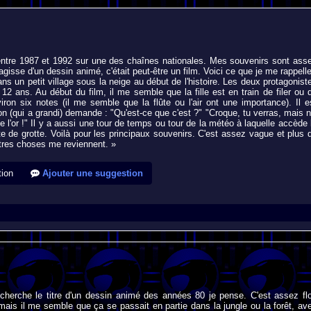
entre 1987 et 1992 sur une des chaînes nationales. Mes souvenirs sont ass
s'agisse d'un dessin animé, c'était peut-être un film. Voici ce que je me rappelle
ans un petit village sous la neige au début de l'histoire. Les deux protagonist
 ans. Au début du film, il me semble que la fille est en train de filer ou 
iron six notes (il me semble que la flûte ou l'air ont une importance). Il e
n (qui a grandi) demande : "Qu'est-ce que c'est ?" "Croque, tu verras, mais n
e l'or !" Il y a aussi une tour de temps ou tour de la météo à laquelle accède 
e de grotte. Voilà pour les principaux souvenirs. C'est assez vague et plus 
autres choses me reviennent. »
ion
Ajouter une suggestion
 cherche le titre d'un dessin animé des années 80 je pense. C'est assez fl
ais il me semble que ça se passait en partie dans la jungle ou la forêt, av