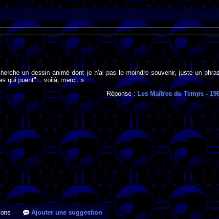
cherche un dessin animé dont je n'ai pas le moindre souvenir, juste un phra
s qui puent"... voilà, merci. »
Réponse :
Les Maîtres du Temps
- 19
ions
Ajouter une suggestion