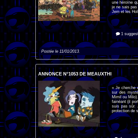
une héroïne qu
je ne sais pas
Jem et les Hol
1 suggest
Postée le 11/01/2013.
ANNONCE N°1053 DE MEAUXTHI
« Je cherche u
sur des mystèr
Mimil ou Milo).
fainéant (il po
suis pas sûr. 
protection de s