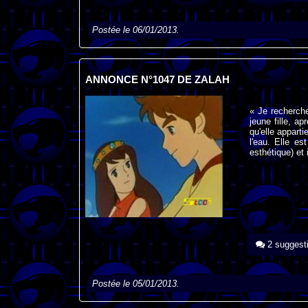
Postée le 06/01/2013.
ANNONCE N°1047 DE ZALAH
« Je recherche
jeune fille, a
qu'elle appar
l'eau. Elle e
esthétique) et 
2 suggest
Postée le 05/01/2013.