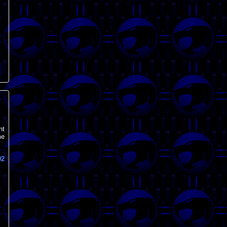
nt
me
92