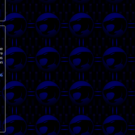
ne
re
us
on
86