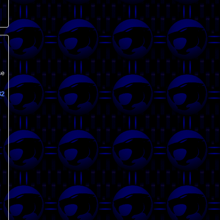
se
82