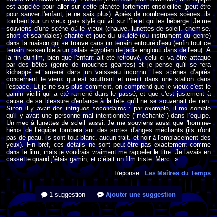
est appelée pour aller sur cette planète fortement ensoleillée (peut-être
pour sauver l'enfant, je ne sais plus). Après de nombreuses scènes, ils
tombent sur un vieux gars stylé qui vit sur l’île et qui les héberge. Je me
souviens d'une scène où le vieux (chauve, lunettes de soleil, chemise,
short et scandales) chante et joue du ukulélé (ou instrument du genre)
dans la maison qui se trouve dans un terrain entouré d'eau (enfin tout ce
terrain ressemble à un palais égyptien de jadis englouti dans de l'eau). A
la fin du film, bien que l'enfant ait été retrouvé, celui-ci va être attaqué
par des bêtes (genre de mouches géantes) et je pense qu'il se fera
kidnappé et amené dans un vaisseau inconnu. Les scènes d’après
concernent le vieux qui est souffrant et meurt dans une station dans
l'espace. Et je ne sais plus comment, on comprend que le vieux c'est le
gamin vieilli qui a été ramené dans le passé, et que c'est justement à
cause de sa blessure d'enfance à la tête qu'il ne se souvenait de rien.
Sinon il y avait des intrigues secondaires : par exemple, il me semble
qu'il y avait une personne mal intentionnée ("méchante") dans l’équipe.
Un mec à lunettes de soleil aussi. Je me souviens aussi que l'homme-
héros de l’équipe tombera sur des sortes d'anges méchants (ils n'ont
pas de peau, ils sont tout blanc, aucun trait, et noir à l'emplacement des
yeux). Fin bref, ces détails ne sont peut-être pas exactement comme
dans le film, mais je voudrais vraiment me rappeler le titre. Je l'avais en
cassette quand j’étais gamin, et c’était un film triste. Merci. »
Réponse :
Les Maîtres du Temps
1 suggestion
Ajouter une suggestion