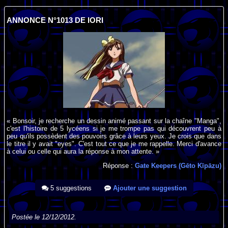
ANNONCE N°1013 DE IORI
« Bonsoir, je recherche un dessin animé passant sur la chaîne "Manga",
c'est l'histoire de 5 lycéens si je me trompe pas qui découvrent peu à
peu qu'ils possèdent des pouvoirs grâce à leurs yeux. Je crois que dans
le titre il y avait "eyes". C'est tout ce que je me rappelle. Merci d'avance
à celui ou celle qui aura la réponse à mon attente. »
Réponse :
Gate Keepers (Gēto Kīpāzu)
5 suggestions
Ajouter une suggestion
Postée le 12/12/2012.