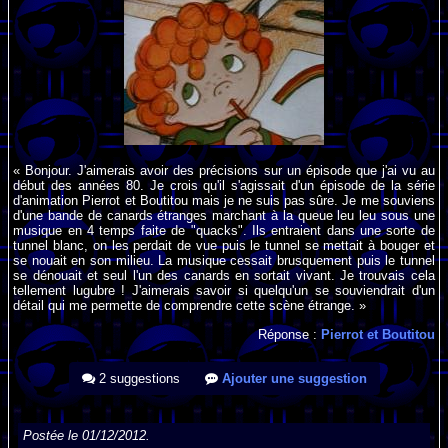
« Bonjour. J'aimerais avoir des précisions sur un épisode que j'ai vu au
début des années 80. Je crois qu'il s'agissait d'un épisode de la série
d'animation Pierrot et Boutitou mais je ne suis pas sûre. Je me souviens
d'une bande de canards étranges marchant à la queue leu leu sous une
musique en 4 temps faite de "quacks". Ils entraient dans une sorte de
tunnel blanc, on les perdait de vue puis le tunnel se mettait à bouger et
se nouait en son milieu. La musique cessait brusquement puis le tunnel
se dénouait et seul l'un des canards en sortait vivant. Je trouvais cela
tellement lugubre ! J'aimerais savoir si quelqu'un se souviendrait d'un
détail qui me permette de comprendre cette scène étrange. »
Réponse :
Pierrot et Boutitou
2 suggestions
Ajouter une suggestion
Postée le 01/12/2012.