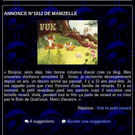
ANNONCE N°1012 DE MAMZELLE
« Bonjour, alors déjà, très bonne initiative d'avoir crée ce blog. Mes
souvenirs d'enfance remontent
. Sinon, je recherche désespérément
depuis un ans, un dessin animé qui passait, il y a 15 ans peut-être. Je
me rappelle juste que c'est l'histoire d'une famille de renards. Et à un
moment, le petit renardeau perd ses parents mais il rencontre une
femelle renard. Voilà, pendant tout le film ça parle de renard et ce n'est
pas le Bois de Quat'sous. Merci d'avance. »
Réponse :
Vuk le petit renard
4 suggestions
Ajouter une suggestion