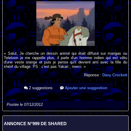
« Salut, Je cherche un dessin animé qui était diffusé sur mangas ou
Teletoon je me rappelle plus, il parle d'un homme indien qui est vêtu
d'une veste orange et puis je pense qu'il devient ami avec la fille du
shérif du village. PS : c'est pas Yakari ; merci. »
Réponse :
Davy Crockett
2 suggestions
Ajouter une suggestion
Postée le 07/12/2012.
ANNONCE N°999 DE SHARED