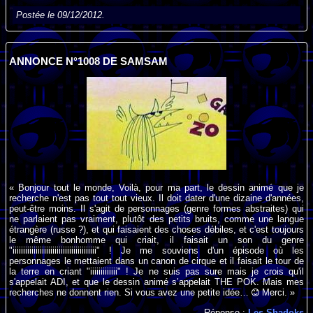
Postée le 09/12/2012.
ANNONCE N°1008 DE SAMSAM
« Bonjour tout le monde, Voilà, pour ma part, le dessin animé que je
recherche n'est pas tout tout vieux. Il doit dater d'une dizaine d'années,
peut-être moins. Il s'agit de personnages (genre formes abstraites) qui
ne parlaient pas vraiment, plutôt des petits bruits, comme une langue
étrangère (russe ?), et qui faisaient des choses débiles, et c'est toujours
le même bonhomme qui criait, il faisait un son du genre
"iiiiiiiiiiiiiiiiiiiiiiiiiiiiiiiiiiiiiiii" ! Je me souviens d'un épisode où les
personnages le mettaient dans un canon de cirque et il faisait le tour de
la terre en criant "iiiiiiiiiiiii" ! Je ne suis pas sure mais je crois qu'il
s'appelait ADI, et que le dessin animé s’appelait THE POK. Mais mes
recherches ne donnent rien. Si vous avez une petite idée…
Merci. »
Réponse :
Les Shadoks