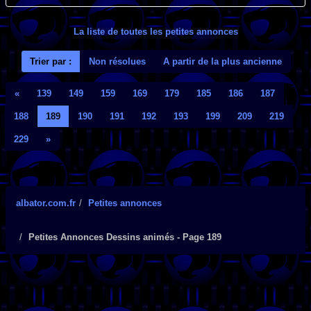
La liste de toutes les petites annonces
Trier par :
Non résolues
A partir de la plus ancienne
«
139
149
159
169
179
185
186
187
188
189
190
191
192
193
199
209
219
229
»
albator.com.fr
Petites annonces
Petites Annonces Dessins animés - Page 189