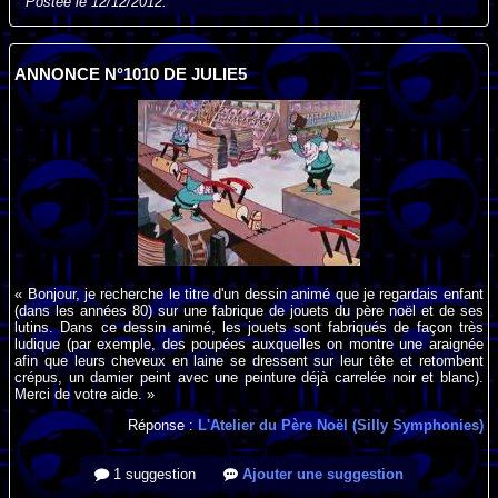
Postée le 12/12/2012.
ANNONCE N°1010 DE JULIE5
« Bonjour, je recherche le titre d'un dessin animé que je regardais enfant
(dans les années 80) sur une fabrique de jouets du père noël et de ses
lutins. Dans ce dessin animé, les jouets sont fabriqués de façon très
ludique (par exemple, des poupées auxquelles on montre une araignée
afin que leurs cheveux en laine se dressent sur leur tête et retombent
crépus, un damier peint avec une peinture déjà carrelée noir et blanc).
Merci de votre aide. »
Réponse :
L'Atelier du Père Noël (Silly Symphonies)
1 suggestion
Ajouter une suggestion