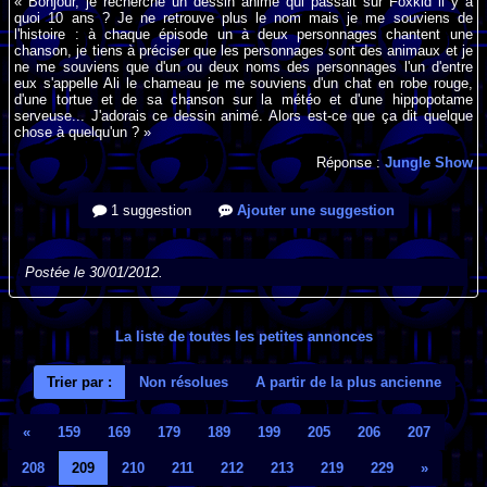
« Bonjour, je recherche un dessin animé qui passait sur Foxkid il y a
quoi 10 ans ? Je ne retrouve plus le nom mais je me souviens de
l'histoire : à chaque épisode un à deux personnages chantent une
chanson, je tiens à préciser que les personnages sont des animaux et je
ne me souviens que d'un ou deux noms des personnages l'un d'entre
eux s'appelle Ali le chameau je me souviens d'un chat en robe rouge,
d'une tortue et de sa chanson sur la météo et d'une hippopotame
serveuse... J'adorais ce dessin animé. Alors est-ce que ça dit quelque
chose à quelqu'un ? »
Réponse :
Jungle Show
1 suggestion
Ajouter une suggestion
Postée le 30/01/2012.
La liste de toutes les petites annonces
Trier par :
Non résolues
A partir de la plus ancienne
«
159
169
179
189
199
205
206
207
208
209
210
211
212
213
219
229
»