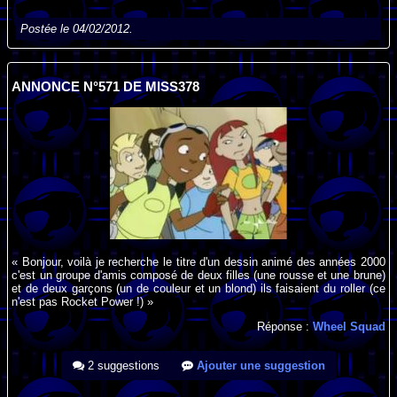
Postée le 04/02/2012.
ANNONCE N°571 DE MISS378
« Bonjour, voilà je recherche le titre d'un dessin animé des années 2000
c'est un groupe d'amis composé de deux filles (une rousse et une brune)
et de deux garçons (un de couleur et un blond) ils faisaient du roller (ce
n'est pas Rocket Power !) »
Réponse :
Wheel Squad
2 suggestions
Ajouter une suggestion