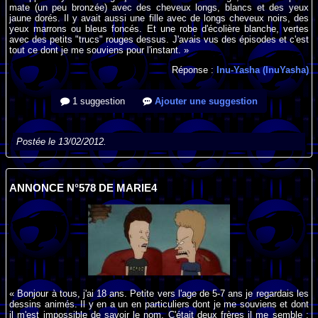
mate (un peu bronzée) avec des cheveux longs, blancs et des yeux
jaune dorés. Il y avait aussi une fille avec de longs cheveux noirs, des
yeux marrons ou bleus foncés. Et une robe d'écolière blanche, vertes
avec des petits "trucs" rouges dessus. J'avais vus des épisodes et c'est
tout ce dont je me souviens pour l'instant. »
Réponse :
Inu-Yasha (InuYasha)
1 suggestion
Ajouter une suggestion
Postée le 13/02/2012.
ANNONCE N°578 DE MARIE4
« Bonjour à tous, j'ai 18 ans. Petite vers l'age de 5-7 ans je regardais les
dessins animés. Il y en a un en particuliers dont je me souviens et dont
il m'est impossible de savoir le nom. C'était deux frères il me semble :