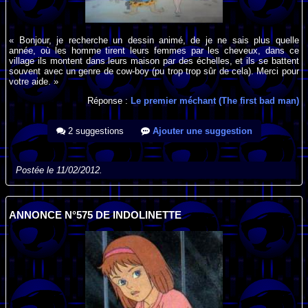
« Bonjour, je recherche un dessin animé, de je ne sais plus quelle
année, où les homme tirent leurs femmes par les cheveux, dans ce
village ils montent dans leurs maison par des échelles, et ils se battent
souvent avec un genre de cow-boy (pu trop trop sûr de cela). Merci pour
votre aide. »
Réponse :
Le premier méchant (The first bad man)
2 suggestions
Ajouter une suggestion
Postée le 11/02/2012.
ANNONCE N°575 DE INDOLINETTE