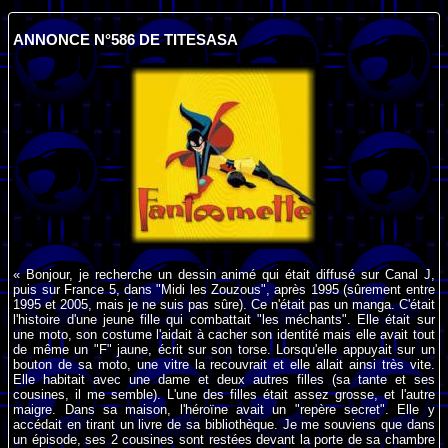
ANNONCE N°586 DE TITESASA
« Bonjour, je recherche un dessin animé qui était diffusé sur Canal J,
puis sur France 5, dans "Midi les Zouzous", après 1995 (sûrement entre
1995 et 2005, mais je ne suis pas sûre). Ce n'était pas un manga. C'était
l'histoire d'une jeune fille qui combattait "les méchants". Elle était sur
une moto, son costume l'aidait à cacher son identité mais elle avait tout
de même un "F" jaune, écrit sur son torse. Lorsqu'elle appuyait sur un
bouton de sa moto, une vitre la recouvrait et elle allait ainsi très vite.
Elle habitait avec une dame et deux autres filles (sa tante et ses
cousines, il me semble). L'une des filles était assez grosse, et l'autre
maigre. Dans sa maison, l'héroïne avait un "repère secret". Elle y
accédait en tirant un livre de sa bibliothèque. Je me souviens que dans
un épisode, ses 2 cousines sont restées devant la porte de sa chambre