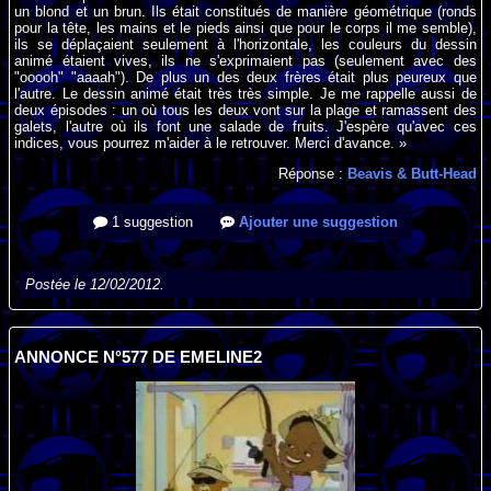
un blond et un brun. Ils était constitués de manière géométrique (ronds
pour la tête, les mains et le pieds ainsi que pour le corps il me semble),
ils se déplaçaient seulement à l'horizontale, les couleurs du dessin
animé étaient vives, ils ne s'exprimaient pas (seulement avec des
"ooooh" "aaaah"). De plus un des deux frères était plus peureux que
l'autre. Le dessin animé était très très simple. Je me rappelle aussi de
deux épisodes : un où tous les deux vont sur la plage et ramassent des
galets, l'autre où ils font une salade de fruits. J'espère qu'avec ces
indices, vous pourrez m'aider à le retrouver. Merci d'avance. »
Réponse :
Beavis & Butt-Head
1 suggestion
Ajouter une suggestion
Postée le 12/02/2012.
ANNONCE N°577 DE EMELINE2