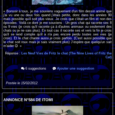
« Bonsoir à tous, je me souviens vaguement d'un film dessin animé que
j'ai vu une ou deux fois quand j’étais petite, donc dans les années 90
mais possible qu'il soit plus vieux. Je crois que c'était un film et non des
épisodes. Voilà ce dont je me souviens : Un gros chat qui raconte ses 8
ou 9 vies (je crois qu'il raconte ça à d'autres animaux ou seulement des
chats ou je ne sais plus). En tout cas il raconte ses et vers la fin je crois
qu'il se rend compte qu'il a n'a pas encore perdu toutes ses vies (je
crois). Et le chat chante aussi je crois parfois. (C'est aussi possible que
le chat soit roux mais je sais vraiment plus) J’espère que quelqu'un sait
m'aider
»
Réponse :
Les Neuf Vies de Fritz le chat (The Nine Lives of Fritz the
Cat)
6 suggestions
Ajouter une suggestion
Postée le 15/02/2012.
ANNONCE N°584 DE ITOMI