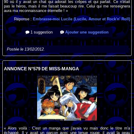
90 où il y avait un chat qui adorait les crêpes et qui parlait. Ce n'était
pas le héros, mais il me faisait beaucoup rire. Celui qui me renseignera
aura ma reconnaissance éternelle ! »
Réponse :
Embrasse-moi Lucile (Lucile, Amour et Rock'n' Roll)
1 suggestion
Ajouter une suggestion
Postée le 13/02/2012.
ANNONCE N°579 DE MISS-MANGA
« Alors voilà : C'est un manga que j'avais vu mais donc le titre m'a
échappé. Il y avait un garçon avec une tenue rouge, il avait la peau