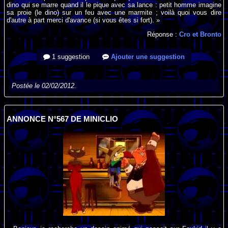
dino qui se marre quand il le pique avec sa lance : petit homme imagine
sa proie (le dino) sur un feu avec une marmite ; voilà quoi vous dire
d'autre à part merci d'avance (si vous êtes si fort). »
Réponse :
Cro et Bronto
1 suggestion
Ajouter une suggestion
Postée le 02/02/2012.
ANNONCE N°567 DE MINICLIO