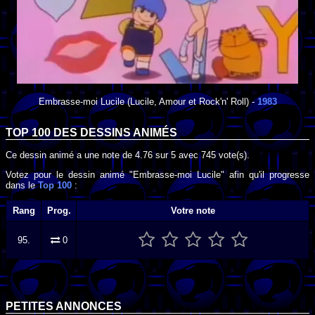
Embrasse-moi Lucile
(Lucile, Amour et Rock'n' Roll) -
1983
TOP 100 DES
DESSINS ANIMÉS
Ce dessin animé a une note de
4.76
sur
5
avec
745
vote(s).
Votez pour le dessin animé "Embrasse-moi Lucile" afin qu'il progresse
dans le
Top 100
:
Rang
Prog.
Votre note
95.
0
PETITES ANNONCES