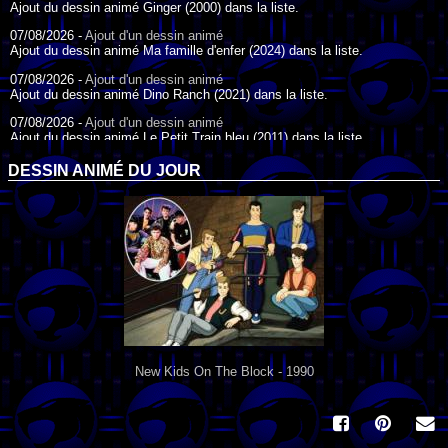
Ajout du dessin animé Ginger (2000) dans la liste.
07/08/2026 -
Ajout d'un dessin animé
Ajout du dessin animé Ma famille d'enfer (2024) dans la liste.
07/08/2026 -
Ajout d'un dessin animé
Ajout du dessin animé Dino Ranch (2021) dans la liste.
07/08/2026 -
Ajout d'un dessin animé
Ajout du dessin animé Le Petit Train bleu (2011) dans la liste.
07/08/2026 -
Ajout d'un dessin animé
DESSIN ANIMÉ DU JOUR
Ajout du dessin animé Agent Spécial Oso (2009) dans la liste.
17/07/2026 -
Ajout d'un dessin animé
Ajout du dessin animé Peter Pan (1988) dans la liste.
17/07/2026 -
Ajout d'un dessin animé
Ajout du dessin animé Le Bossu de Notre-Dame (1996) dans la liste.
New Kids On The Block - 1990