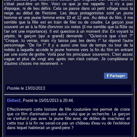
c'était peut-être un film. Voici ce que je me rappelle : Il n'y a pas
d'époque, ni de lieu défini. Cela se passe dans un petit village sous la
neige au début de l'histoire. Les deux protagonistes sont un jeune
homme et une jeune femme entre 10 et 12 ans. Au début du film, il me
semble que la fille est en train de filer ou de coudre. Le garçon joue
souvent un air à la flûte d'environ six notes (il me semble que la flûte ou
l'air ont une importance). Il est question à un moment d'or. En voyant la
pépite, le garçon (qui a grandi) demande : "Qu'est-ce que c'est ?"
"Croque, tu verras, mais n'y laisse pas tes dents !" lui répond l'autre
personnage. "De l'or !" Il y a aussi une tour de temps ou tour de la
météo à laquelle accède le jeune homme vers la fin du film en entrant
par une sorte de grotte. Voilà pour les principaux souvenirs. C'est assez
vague et plus de vingt ans après rien n'est certain. Je compléterai si
d'autres choses me reviennent. »
Partager
Postée le 13/01/2013.
Didier2
, Posté le 15/01/2013 à 20:44.
Effectivement cette histoire de fille couturière me permet de croire
que ce film d'animation est aussi celui que je recherche. Le garçon
ne s'enfuit-il pas avec la jeune fille avec de drôles de machines et
cette tour à la fin ne serait-ce pas un château d'eau vu de l'extérieur
dans lequel habiterait un grand-père ?