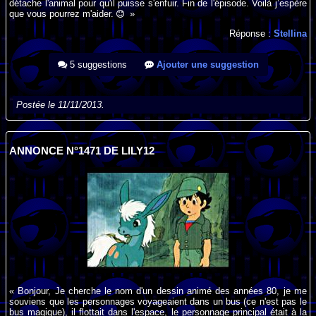
détache l'animal pour qu'il puisse s'enfuir. Fin de l'épisode. Voilà j’espère
que vous pourrez m'aider.
»
Réponse :
Stellina
5 suggestions
Ajouter une suggestion
Postée le 11/11/2013.
ANNONCE N°1471 DE LILY12
« Bonjour, Je cherche le nom d'un dessin animé des années 80, je me
souviens que les personnages voyageaient dans un bus (ce n'est pas le
bus magique), il flottait dans l'espace, le personnage principal était à la