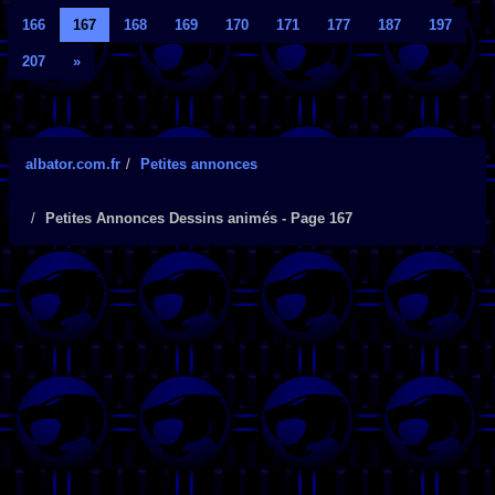
166
167
168
169
170
171
177
187
197
207
»
albator.com.fr
Petites annonces
Petites Annonces Dessins animés - Page 167