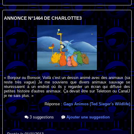
ANNONCE N°1464 DE CHARLOTTE3
« Bonjour ou Bonsoir, Voilà c'est un dessin animé avec des animaux (sa
reste très vague) Je me souviens que divers animaux sauvage se
réunissaient à un endroit où ils y regarder un écran qui diffusé des
petites histoire d'autres animaux. Ça devait être sur Teletoon ou CanalJ
je ne sais plus. »
Réponse :
Gags Animos (Ted Sieger's Wildlife)
3 suggestions
Ajouter une suggestion