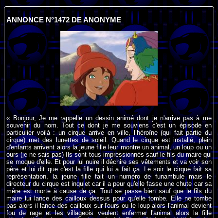
ANNONCE N°1472 DE ANONYME
« Bonjour, Je me rappelle un dessin animé dont je n'arrive pas à me
souvenir du nom. Tout ce dont je me souviens c'est un épisode en
particulier voilà : un cirque arrive en ville, l’héroïne (qui fait partie du
cirque) met des lunettes de soleil. Quand le cirque est installé, plein
d'enfants arrivent alors la jeune fille leur montre un animal, un loup ou un
ours (je ne sais pas) Ils sont tous impressionnés sauf le fils du maire qui
se moque d'elle. Et pour lui nuire il déchire ses vêtements et va voir son
père et lui dit que c'est la fille qui lui a fait ça. Le soir le cirque fait sa
représentation, la jeune fille fait un numéro de funambule mais le
directeur du cirque est inquiet car il a peur qu'elle fasse une chute car sa
mère est morte à cause de ça. Tout se passe bien sauf que le fils du
maire lui lance des cailloux dessus pour qu'elle tombe. Elle ne tombe
pas alors il lance des cailloux sur l'ours ou le loup alors l'animal devient
fou de rage et les villageois veulent enfermer l'animal alors la fille