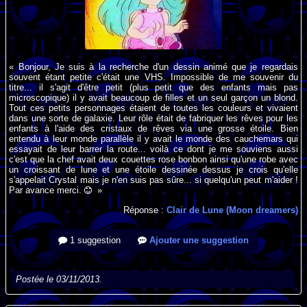
« Bonjour, Je suis à la recherche d'un dessin animé que je regardais
souvent étant petite c'était une VHS. Impossible de me souvenir du
titre... il s'agit d'être petit (plus petit que des enfants mais pas
microscopique) il y avait beaucoup de filles et un seul garçon un blond.
Tout ces petits personnages étaient de toutes les couleurs et vivaient
dans une sorte de galaxie. Leur rôle était de fabriquer les rêves pour les
enfants à l'aide des cristaux de rêves via une grosse étoile. Bien
entendu à leur monde parallèle il y avait le monde des cauchemars qui
essayait de leur barrer la route... voilà ce dont je me souviens aussi
c'est que la chef avait deux couettes rose bonbon ainsi qu'une robe avec
un croissant de lune et une étoile dessinée dessus je crois qu'elle
s'appelait Crystal mais je n'en suis pas sûre... si quelqu'un peut m'aider !
Par avance merci.
»
Réponse :
Clair de Lune (Moon dreamers)
1 suggestion
Ajouter une suggestion
Postée le 03/11/2013.