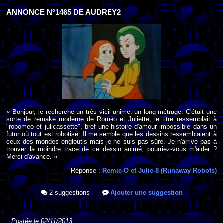
ANNONCE N°1465 DE AUDREY2
« Bonjour, je recherche un très vieil anime, un long-métrage. C'était une
sorte de remake moderne de Roméo et Juliette, le titre ressemblait à
"robomeo et julicassette", bref une histoire d'amour impossible dans un
futur où tout est robotisé. Il me semble que les dessins ressemblaient à
ceux des mondes engloutis mais je ne suis pas sûre. Je n'arrive pas à
trouver la moindre trace de ce dessin animé, pourriez-vous m'aider ?
Merci d'avance. »
Réponse :
Romie-O et Julie-8 (Runaway Robots)
2 suggestions
Ajouter une suggestion
Postée le 02/11/2013.