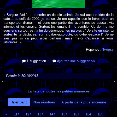
« Bonjour, Voilà, je cherche un dessin animé. Je n'ai aucune idée de la
date... au-delà de 2000, je pense. Je me rappelle que le héros était un
transporteur d'email... et donc une partie des aventures se passait via
internet et les emails. Surtout les emails il me semble. Ce dont je me
souviens surtout est la fin du générique, les paroles : "De site en site, tu
surfes tu te déplaces, sur la cyber-autoroute, du cyber-espace !" Je ne
sais pas si ça peut aider certains, mais merci d'avance si vous
retrouvez. »
Réponse :
Twipsy
1 suggestion
Ajouter une suggestion
Postée le 30/10/2013.
La liste de toutes les petites annonces
Trier par :
Non résolues
A partir de la plus ancienne
«
117
127
137
147
157
163
164
165