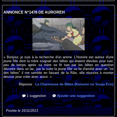
ANNONCE N°1478 DE AUROREH
« Bonjour, je suis à la recherche d'un anime. L'histoire est autour d'une
jeune fille dont la mère soignait des bêtes qui étaient élevées pour tuer,
peu de temps après sa mère se fit tuer par les bêtes en question
dévorée dans un lac, par la suite la jeune fille se lie d'amitié avec un "roi
des bêtes" il me semble en faisant de la flûte, elle réussira à monter
dessus pour voler avec aussi. »
Réponse :
La Charmeuse de Bêtes (Kemono no Souja Erin)
1 suggestion
Ajouter une suggestion
Postée le 15/11/2013.