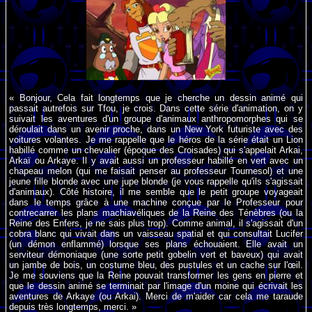
« Bonjour, Cela fait longtemps que je cherche un dessin animé qui
passait autrefois sur Tfou, je crois. Dans cette série d'animation, on y
suivait les aventures d'un groupe d'animaux anthropomorphes qui se
déroulait dans un avenir proche, dans un New York futuriste avec des
voitures volantes. Je me rappelle que le héros de la série était un Lion
habillé comme un chevalier (époque des Croisades) qui s'appelait Arkai,
Arkaï ou Arkaye. Il y avait aussi un professeur habillé en vert avec un
chapeau melon (qui me faisait penser au professeur Tournesol) et une
jeune fille blonde avec une jupe blonde (je vous rappelle qu'ils s'agissait
d'animaux). Côté histoire, il me semble que le petit groupe voyageait
dans le temps grâce à une machine conçue par le Professeur pour
contrecarrer les plans machiavéliques de la Reine des Ténèbres (ou la
Reine des Enfers, je ne sais plus trop). Comme animal, il s'agissait d'un
cobra blanc qui vivait dans un vaisseau spatial et qui consultait Lucifer
(un démon enflammé) lorsque ses plans échouaient. Elle avait un
serviteur démoniaque (une sorte petit gobelin vert et baveux) qui avait
un jambe de bois, un costume bleu, des pustules et un cache sur l'œil.
Je me souviens que la Reine pouvait transformer les gens en pierre et
que le dessin animé se terminait par l'image d'un moine qui écrivait les
aventures de Arkaye (ou Arkai). Merci de m'aider car cela me taraude
depuis très longtemps, merci. »