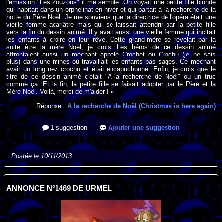
l'émission "Les Zouzous" il me semble. On voyait une petite fille blonde
qui habitait dans un orphelinat en hiver et qui partait à la recherche de la
hotte du Père Noël. Je me souviens que la directrice de l'opéra était une
vieille femme acariâtre mais qui se laissait attendrir par la petite fille
vers la fin du dessin animé. Il y avait aussi une vieille femme qui incitait
les enfants à croire en leur rêve. Cette grand-mère se révélait par la
suite être la mère Noël, je crois. Les héros de ce dessin animé
affrontaient aussi un méchant appelé Crochet ou Crochu (je ne sais
plus) dans une mines où travaillait les enfants pas sages. Ce méchant
avait un long nez crochu et était encapuchonné. Enfin, je crois que le
titre de ce dessin animé c'était "A la recherche de Noël" ou un truc
comme ça. Et la fin, la petite fille se faisait adopter par le Père et la
Mère Noël. Voilà, merci de m'aider ! »
Réponse :
A la recherche de Noël (Christmas is here again)
1 suggestion
Ajouter une suggestion
Postée le 10/11/2013.
ANNONCE N°1469 DE URMEL