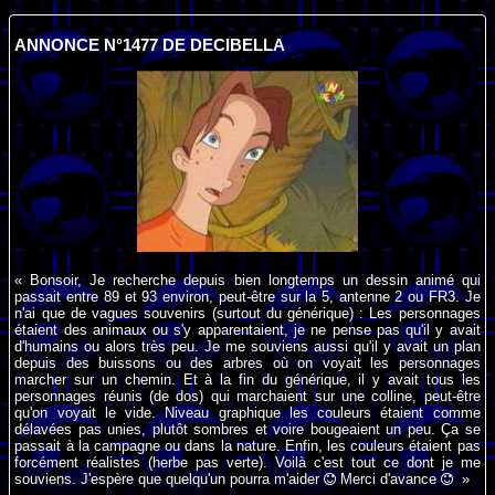
ANNONCE N°1477 DE DECIBELLA
« Bonsoir, Je recherche depuis bien longtemps un dessin animé qui
passait entre 89 et 93 environ, peut-être sur la 5, antenne 2 ou FR3. Je
n'ai que de vagues souvenirs (surtout du générique) : Les personnages
étaient des animaux ou s'y apparentaient, je ne pense pas qu'il y avait
d'humains ou alors très peu. Je me souviens aussi qu'il y avait un plan
depuis des buissons ou des arbres où on voyait les personnages
marcher sur un chemin. Et à la fin du générique, il y avait tous les
personnages réunis (de dos) qui marchaient sur une colline, peut-être
qu'on voyait le vide. Niveau graphique les couleurs étaient comme
délavées pas unies, plutôt sombres et voire bougeaient un peu. Ça se
passait à la campagne ou dans la nature. Enfin, les couleurs étaient pas
forcément réalistes (herbe pas verte). Voilà c'est tout ce dont je me
souviens. J'espère que quelqu'un pourra m'aider
Merci d'avance
»