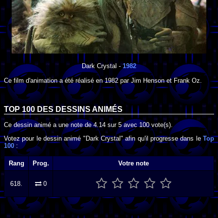
Dark Crystal
-
1982
Ce film d'animation a été réalisé en
1982
par
Jim Henson
et
Frank Oz
.
TOP 100 DES
DESSINS ANIMÉS
Ce dessin animé a une note de
4.14
sur
5
avec
100
vote(s).
Votez pour le dessin animé "Dark Crystal" afin qu'il progresse dans le
Top
100
:
Rang
Prog.
Votre note
618.
0