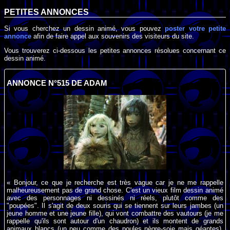
PETITES ANNONCES
Si vous cherchez un dessin animé, vous pouvez
poster votre petite
annonce
afin de faire appel aux souvenirs des visiteurs du site.
Vous trouverez ci-dessous les petites annonces résolues concernant ce
dessin animé.
ANNONCE N°515 DE ADAM
« Bonjour, ce que je recherche est très vague car je ne me rappelle
malheureusement pas de grand chose. C'est un vieux film dessin animé
avec des personnages ni dessinés ni réels, plutôt comme des
"poupées". Il s'agit de deux souris qui se tiennent sur leurs jambes (un
jeune homme et une jeune fille), qui vont combattre des vautours (je me
rappelle qu'ils sont autour d'un chaudron) et ils montent de grands
animaux blancs (un peu comme des poules nègre-soie mais géantes).