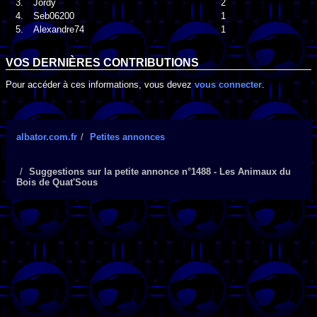
3.
Jordy
2
4.
Seb06200
1
5.
Alexandre74
1
VOS DERNIÈRES CONTRIBUTIONS
Pour accéder à ces informations, vous devez
vous connecter
.
albator.com.fr
Petites annonces
Suggestions sur la petite annonce n°1488 - Les Animaux du
Bois de Quat'Sous