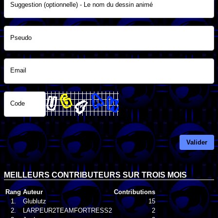
Suggestion (optionnelle) - Le nom du dessin animé
Pseudo
Email
Code
Valider
MEILLEURS CONTRIBUTEURS SUR TROIS MOIS
Rang
Auteur
Contributions
1.
Glublutz
15
2.
LARPEUR2TEAMFORTRESS2
2