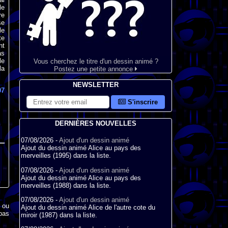
le
re
se
le
te
nt
as
le
Vous cherchez le titre d'un dessin animé ?
la
Postez une petite annonce
NEWSLETTER
07
S'inscrire
DERNIÈRES NOUVELLES
07/08/2026 -
Ajout d'un dessin animé
Ajout du dessin animé Alice au pays des
merveilles (1995) dans la liste.
07/08/2026 -
Ajout d'un dessin animé
Ajout du dessin animé Alice au pays des
merveilles (1988) dans la liste.
07/08/2026 -
Ajout d'un dessin animé
x ou
Ajout du dessin animé Alice de l'autre cote du
pas
miroir (1987) dans la liste.