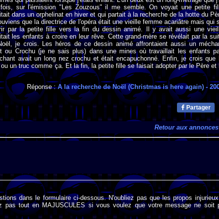
fois, sur l'émission "Les Zouzous" il me semble. On voyait une petite fil
tait dans un orphelinat en hiver et qui partait à la recherche de la hotte du Pè
uviens que la directrice de l'opéra était une vieille femme acariâtre mais qui 
rir par la petite fille vers la fin du dessin animé. Il y avait aussi une vieil
tait les enfants à croire en leur rêve. Cette grand-mère se révélait par la sui
Noël, je crois. Les héros de ce dessin animé affrontaient aussi un mécha
t ou Crochu (je ne sais plus) dans une mines où travaillait les enfants p
hant avait un long nez crochu et était encapuchonné. Enfin, je crois que 
ou un truc comme ça. Et la fin, la petite fille se faisait adopter par le Père et 
Réponse :
A la recherche de Noël (Christmas is here again)
- 20
Partager
Retour aux annonces
stions dans le formulaire ci-dessous. N'oubliez pas que les propos injurieu
rivez pas tout en MAJUSCULES si vous voulez que votre message ne soit 