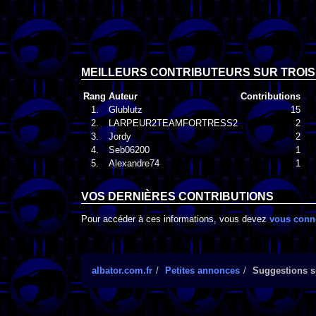
MEILLEURS CONTRIBUTEURS SUR TROIS
Rang
Auteur
Contributions
1.
Glublutz
15
2.
LARPEUR2TEAMFORTRESS2
2
3.
Jordy
2
4.
Seb06200
1
5.
Alexandre74
1
VOS DERNIÈRES CONTRIBUTIONS
Pour accéder à ces informations, vous devez
vous conn
albator.com.fr
Petites annonces
Suggestions su