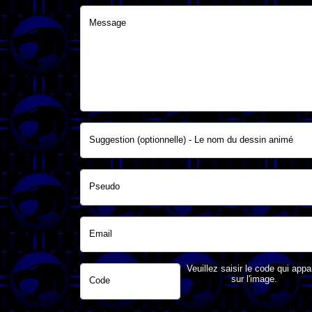
Message
Suggestion (optionnelle) - Le nom du dessin animé
Pseudo
Email
Veuillez saisir le code qui appa
sur l'image.
Code