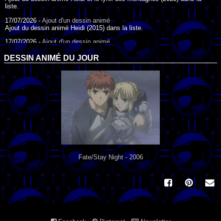
liste.
17/07/2026 -
Ajout d'un dessin animé
Ajout du dessin animé Heidi (2015) dans la liste.
17/07/2026 -
Ajout d'un dessin animé
Ajout du dessin animé Heidi (1995) dans la liste.
DESSIN ANIMÉ DU JOUR
09/07/2026 -
Ajout d'un dessin animé
Ajout du dessin animé Genki l'Aventurier de la Chance (2006) dans la
liste.
04/07/2026 -
Ajout d'un dessin animé
Ajout du dessin animé Vilain Petit Canard (2000) dans la liste.
04/07/2026 -
Ajout d'un dessin animé
Ajout du dessin animé Le Noël du vilain petit canard (2003) dans la liste.
Fate/Stay Night - 2006