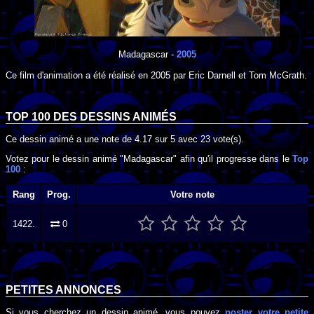
Madagascar
-
2005
Ce film d'animation a été réalisé en
2005
par
Eric Darnell
et
Tom McGrath
.
TOP 100 DES
DESSINS ANIMÉS
Ce dessin animé a une note de
4.17
sur
5
avec
23
vote(s).
Votez pour le dessin animé "Madagascar" afin qu'il progresse dans le
Top
100
:
Rang
Prog.
Votre note
1422.
0
PETITES ANNONCES
Si vous cherchez un dessin animé, vous pouvez
poster votre petite