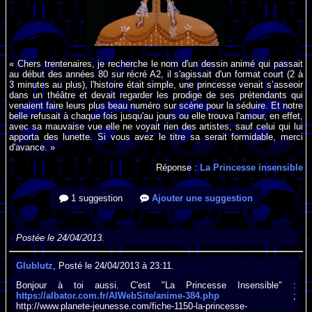
« Chers trentenaires, je recherche le nom d'un dessin animé qui passait
au début des années 80 sur récré A2, il s'agissait d'un format court (2 à
3 minutes au plus), l'histoire était simple, une princesse venait s’asseoir
dans un théâtre et devait regarder les prodige de ses prétendants qui
venaient faire leurs plus beau numéro sur scène pour la séduire. Et notre
belle refusait à chaque fois jusqu'au jours ou elle trouva l'amour, en effet,
avec sa mauvaise vue elle ne voyait rien des artistes, sauf celui qui lui
apporta des lunette. Si vous avez le titre sa serait formidable, merci
d'avance. »
Réponse :
La Princesse insensible
1 suggestion
Ajouter une suggestion
Postée le 24/04/2013.
Glublutz
, Posté le 24/04/2013 à 23:11.
Bonjour à toi aussi. C'est "La Princesse Insensible" :
https://albator.com.fr/AlWebSite/anime-384.php
;
http://www.planete-jeunesse.com/fiche-1150-la-princesse-