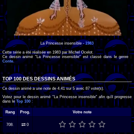
La Princesse insensible
-
1983
Cette série a été réalisée en
1983
par
Michel Ocelot
.
Ce dessin animé "La Princesse insensible" est classé dans le genre :
Conte
.
TOP 100 DES
DESSINS ANIMÉS
Ce dessin animé a une note de
4.41
sur
5
avec
87
vote(s).
Votez pour le dessin animé "La Princesse insensible" afin qu'il progresse
dans le
Top 100
:
Rang
Prog.
Votre note
708.
0