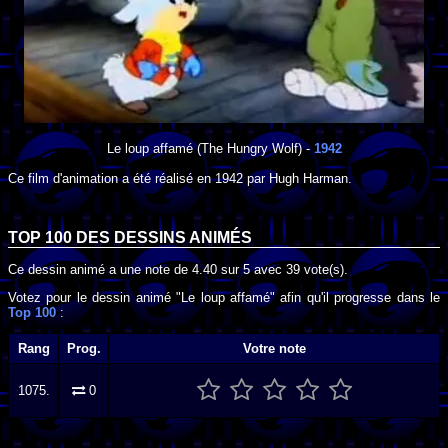
Le loup affamé
(The Hungry Wolf) -
1942
Ce film d'animation a été réalisé en
1942
par
Hugh Harman
.
TOP 100 DES
DESSINS ANIMÉS
Ce dessin animé a une note de
4.40
sur
5
avec
39
vote(s).
Votez pour le dessin animé "Le loup affamé" afin qu'il progresse dans le
Top 100
:
Rang
Prog.
Votre note
1075.
0