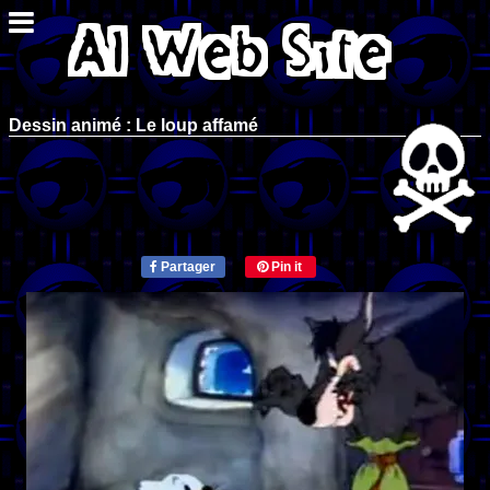
Dessin animé : Le loup affamé
Partager
Pin it