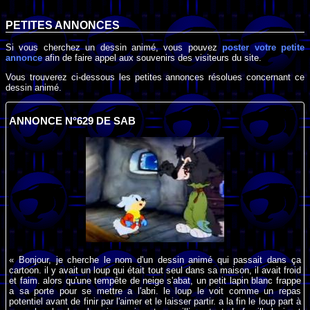
PETITES ANNONCES
Si vous cherchez un dessin animé, vous pouvez
poster votre petite
annonce
afin de faire appel aux souvenirs des visiteurs du site.
Vous trouverez ci-dessous les petites annonces résolues concernant ce
dessin animé.
ANNONCE N°629 DE SAB
« Bonjour, je cherche le nom d'un dessin animé qui passait dans ça
cartoon. il y avait un loup qui était tout seul dans sa maison, il avait froid
et faim. alors qu'une tempête de neige s'abat, un petit lapin blanc frappe
a sa porte pour se mettre a l'abri. le loup le voit comme un repas
potentiel avant de finir par l'aimer et le laisser partir. a la fin le loup part à