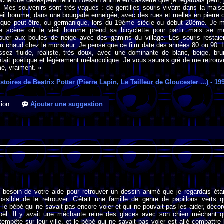
recherche désespérément un dessin animé en cassette que je regardais petit, 
. Mes souvenirs sont très vagues : de gentilles souris vivant dans la mais
eil homme, dans une bourgade enneigée, avec des rues et ruelles en pierre 
nnique peut-être, ou germanique, lors du 19ème siècle ou début 20ème. Je 
ne scène où le vieil homme prend sa bicyclette pour partir mais se m
jouer aux boules de neige avec des gamins du village. Les souris restaie
au chaud chez le monsieur. Je pense que ce film date des années 80 ou 90. 
assez fluide, réaliste, très doux, avec une dominante de blanc, beige, bru
tait poétique et légèrement mélancolique. Je vous saurais gré de me retrouv
é, vraiment. »
stoires de Beatrix Potter (Pierre Lapin, Le Tailleur de Gloucester ...)
- 19
ion
Ajouter une suggestion
i besoin de votre aide pour retrouver un dessin animé que je regardais éta
ossible de le retrouver. C'était une famille de genre de papillons verts q
f le bébé qui ne savait pas encore voler et qui ne pouvait pas les aider, décor
oël. Il y avait une méchante reine des glaces avec son chien méchant q
tempête sur leur ville, et le bébé qui ne savait pas voler est allé combattre 