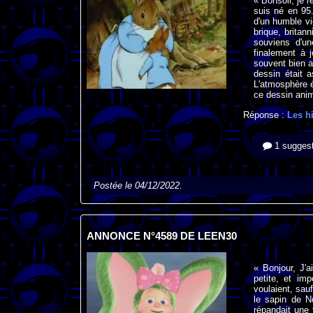
« Bonsoir, je 
suis né en 95
d'un humble vi
brique, brita
souviens d'u
finalement à 
souvent bien 
dessin était 
L'atmosphère é
ce dessin anim
Réponse :
Les hi
1 suggest
Postée le 04/12/2022.
ANNONCE N°4589 DE LEEN30
« Bonjour, J'a
petite, et imp
voulaient, sau
le sapin de N
répandait une 