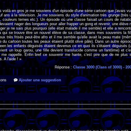
s voilà en gros je me souviens d'un épisode d'une série cartoon que j'avais vu 
uf ans à la télévision. Je me souviens du style d'animation très grunge (très 
é, couleurs ternes etc.). Un épisode où une classe faisait un cours de natati
devaient nager des longueurs pour aller frapper un gong et revenir, une élève 
ger je ne sais plus pourquoi (elle était malade il me semble) et elle a rencont
qui se trouve être un nouvel élève de sa classe, dans mes souvenirs la fil
eux très frisés peut-être afro et il me semble qu'elle avait la peau mate (mê
le du cartoon toutes les peaux étaient plutôt olive pâle). Dans un autre épiso
oween les enfants déguisés étaient devenus ce en quoi ils s'étaient déguisés (
ient un loup garou, une fille devient translucide comme un fantôme) et c'e
e me rappelle. Enfin bref ce souvenir me hante, c'est pire que de ne plus 
 A l'aide ! »
Réponse :
Classe 3000 (Class of 3000)
- 20
ions
Ajouter une suggestion