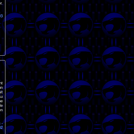
r.
03
nt
un
it
Au
ne
le
en
)
-
92