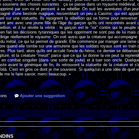
me souviens des choses suivantes : ça se passe dans un royaume médiéval, 
opprimé par son roi et pensent à se rebeller. On suit les aventures d'un jeu
agné d'une bestiole magique, ressemblant un peu a Casimir, qui est appar
uré sur une statuette. Ils rejoignent la rébellion qui se forme pour renverser 
nent ami avec une jeune fille de l'âge du garçon qu'ils ont rencontrés avant 
bellion, et il lui révèle la vérité : le garçon est le "roi" contre qui le peuple 
en fait les décisions tyranniques qui les oppriment ne sont pas de lui mais 
dirige réellement le royaume. On voit aussi que la créature qui accompagne 
du métal, ce qui lui permet de grandir. Elle commence par manger une lame 
ore quand elle tombe sur une armurerie que les soldats royaux sont en train 
es. Plus tard, alors qu'ils ont acculé l'oncle du héros, ce dernier se débarras
uré, et la créature "meurt" parce que ce qui lui donne la vie peut la reprend
re en combat singulier (dans une sorte de joute) et à tuer son oncle. Quelqu
uste avant le générique de fin, ils retrouvent la statuette de la créature et s'
 Voilà. C'est en gros ce dont je me souviens. Si quelqu'un a une idée de quel e
t de me le faire savoir, merci beaucoup. »
ions
Ajouter une suggestion
NDINS