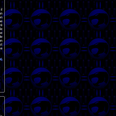
il
un
on
ne
ré
le
me
de
un
st
se
06