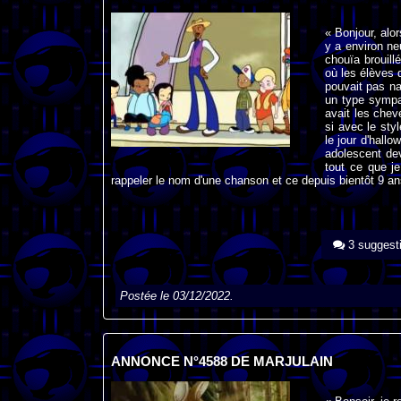
« Bonjour, alor
y a environ ne
chouïa brouill
où les élèves 
pouvait pas na
un type sympa 
avait les chev
si avec le sty
le jour d'hall
adolescent dev
tout ce que j
rappeler le nom d'une chanson et ce depuis bientôt 9 ans.
3 suggest
Postée le 03/12/2022.
ANNONCE N°4588 DE MARJULAIN