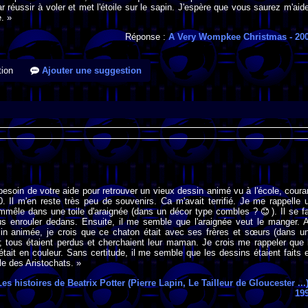
 par réussir à voler et met l'étoile sur le sapin. J'espère que vous saurez m'aide
. »
Réponse :
A Very Wompkee Christmas
- 20
ion
Ajouter une suggestion
i besoin de votre aide pour retrouver un vieux dessin animé vu à l'école, coura
 Il m'en reste très peu de souvenirs. Ca m'avait terrifié. Je me rappelle 
emmêle dans une toile d'araignée (dans un décor type combles ?
). Il se fa
us enrouler dedans. Ensuite, il me semble que l'araignée veut le manger. 
in animée, je crois que ce chaton était avec ses frères et sœurs (dans u
; tous étaient perdus et cherchaient leur maman. Je crois me rappeler que 
tait en couleur. Sans certitude, il me semble que les dessins étaient faits 
le des Aristochats. »
Les histoires de Beatrix Potter (Pierre Lapin, Le Tailleur de Gloucester ...
19