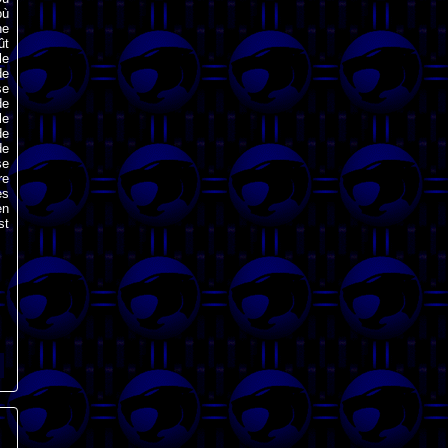
où
ne
ût
le
de
se
de
le
de
de
se
re
es
en
st