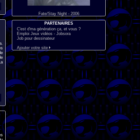
Fate/Stay Night - 2006
PARTENAIRES
C'est d'ma génération ça, et vous ?
Emploi Jeux vidéos - Jobsora
Job pour dessinateur
a.
Ajouter votre site
es
de
de
La
es
Du