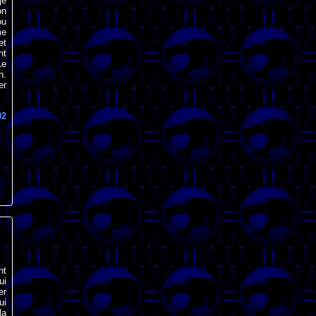
je
on
ou
me
et
nt
Le
n.
er
92
nt
ui
er
ui
la