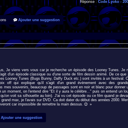
Réponse :
Code Lyoko
- 20
ions
Ajouter une suggestion
ous, Je viens vers vous car je recherche un épisode des Looney Tunes. Je 
 s'agit d'un épisode classique ou d'une sorte de film dessin animé. De ce que 
es Looney Tunes (Bugs Bunny, Daffy Duck etc.) sont invités à un festival. 
ix off qui explique qu'il s'agit d'un grand évènement avec des grand
ans mes souvenirs, beaucoup de passages sont en noir et blanc pour donner 
 A un moment, on l'entend dire "Et il y aura le célèbre..." puis on entend un lo
s qu'on voit sa silhouette au loin). J'ai vu cet épisode ou ce film quand je deva
s grand max, je l'avais sur DVD. Ca doit dater du début des années 2000. Mer
uveront car impossible de remettre la main dessus.
»
Ajouter une suggestion