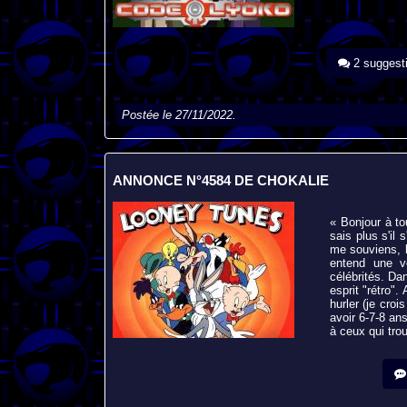
2 suggest
Postée le 27/11/2022.
ANNONCE N°4584 DE CHOKALIE
« Bonjour à t
sais plus s'il
me souviens, l
entend une vo
célébrités. D
esprit "rétro".
hurler (je croi
avoir 6-7-8 an
à ceux qui tro