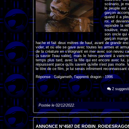
scénario, je 
le peuple est 
garçon accomp
quand il a ple
roi, et devien
rejoindre la ré
soulève, mais 
son oncle qui 
garçon mange 
hache et fait deux mètres de haut, avant de grandir enc
vider, et où elle se gave avec toutes les armes et armur
de la créature en s'éloignant en mer avec son neveu capt
(à savoir l'eau salée), mais le héros parvient à vainc
temps plus tard, avec la fille qui est encore avec lui, j
réjouissent parce qu'ils savent qu'elle n'est pas morte.
le titre de ce film, je lui serais infiniment reconnaissan
Réponse : Galgameth, l'apprenti dragon - 1996
2 suggest
Postée le 02/12/2022.
ANNONCE N°4587 DE ROBIN_ROIDESRAGO