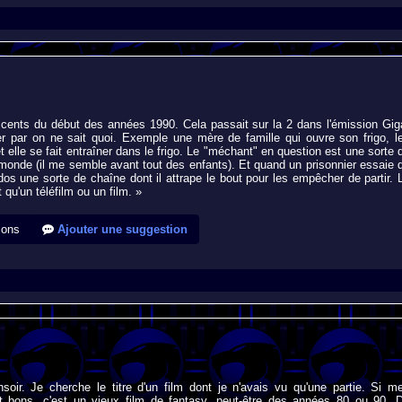
escents du début des années 1990. Cela passait sur la 2 dans l'émission Gig
er par on ne sait quoi. Exemple une mère de famille qui ouvre son frigo, l
 elle se fait entraîner dans le frigo. Le "méchant" en question est une sorte 
monde (il me semble avant tout des enfants). Et quand un prisonnier essaie 
r dos une sorte de chaîne dont il attrape le bout pour les empêcher de partir. 
 qu'un téléfilm ou un film. »
ions
Ajouter une suggestion
soir. Je cherche le titre d'un film dont je n'avais vu qu'une partie. Si m
t bons, c'est un vieux film de fantasy, peut-être des années 80 ou 90. 