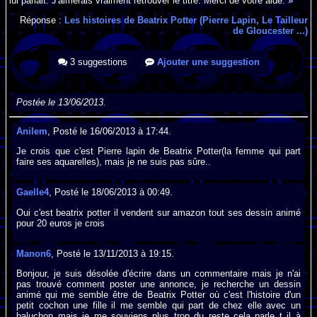
lui parlait. J'aimerais vraiment retrouver le titre. Merci de votre aide. »
Réponse :
Les histoires de Beatrix Potter (Pierre Lapin, Le Tailleur
de Gloucester ...)
3 suggestions
Ajouter une suggestion
Postée le 13/06/2013.
Anilem
, Posté le 16/06/2013 à 17:44.
Je crois que c'est Pierre lapin de Beatrix Potter(la femme qui part
faire ses aquarelles), mais je ne suis pas sûre..
Gaelle4
, Posté le 18/06/2013 à 00:49.
Oui c'est beatrix potter il vendent sur amazon tout ses dessin animé
pour 20 euros je crois
Manon6
, Posté le 13/11/2013 à 19:15.
Bonjour, je suis désolée d'écrire dans un commentaire mais je n'ai
pas trouvé comment poster une annonce, je recherche un dessin
animé qui me semble être de Beatrix Potter où c'est l'histoire d'un
petit cochon une fille il me semble qui part de chez elle avec un
baluchon mais je me souviens plus trop du reste cela parle t il à