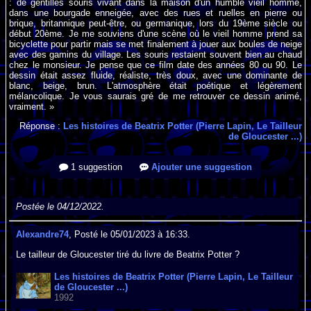
: de gentilles souris vivant dans la maison d'un humble vieil homme,
dans une bourgade enneigée, avec des rues et ruelles en pierre ou
brique, britannique peut-être, ou germanique, lors du 19ème siècle ou
début 20ème. Je me souviens d'une scène où le vieil homme prend sa
bicyclette pour partir mais se met finalement à jouer aux boules de neige
avec des gamins du village. Les souris restaient souvent bien au chaud
chez le monsieur. Je pense que ce film date des années 80 ou 90. Le
dessin était assez fluide, réaliste, très doux, avec une dominante de
blanc, beige, brun. L'atmosphère était poétique et légèrement
mélancolique. Je vous saurais gré de me retrouver ce dessin animé,
vraiment. »
Réponse :
Les histoires de Beatrix Potter (Pierre Lapin, Le Tailleur
de Gloucester ...)
1 suggestion
Ajouter une suggestion
Postée le 04/12/2022.
Alexandre74
, Posté le 05/01/2023 à 16:33.
Le tailleur de Gloucester tiré du livre de Beatrix Potter ?
Les histoires de Beatrix Potter (Pierre Lapin, Le Tailleur
de Gloucester ...)
1992