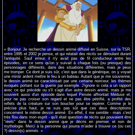
« Bonjour. Je recherche un dessin animé diffusé en Suisse, sur la TSR,
entre 1995 et 2002 je pense, et qui relatait des récits se déroulant durant
l'antiquité. Sauf erreur, il n'y avait pas de fil conducteur entre les
épisodes, en ce sens qu'on y suivait à chaque fois (ou presque) des
personnages différents, dans des situations différentes, mais je peux
me tromper. Ce dont je suis sûr, c'est que dans le générique, on y voyait
une miroir ardent mettre le feu à un bateau. Autant que je me souvienne,
le dessin animé se caractérisait par une certaine noirceur, les thèmes
évoqués portant sur la guerre par exemple. J'ignore si cela a un rapport
avec ce qui précède ou s'il s'agit d'un autre dessin animé, mais je me
souvient aussi d'un épisode dans lequel Persée affrontait Méduse et,
pour ne pas croiser son regard et ne pas être pétrifié, a profité des
reflets de la créature sur son bouclier pour se repérer. Comme je le
précise plus haut, je ne suis pas sûr que ces deux descriptions
concernent le même dessin animé. En effet, il me semble - mais c'est
très flou dans mon esprit - qu'il était question de récits qui pouvaient être
"réels" dans le dessin animé que je décris en premier, et non de
mythologie. Merci à la personne qui pourra m'aider à trouver ce (ou ces
?) dessin(s) animés. »