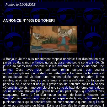
Postée le 21/01/2023.
ANNONCE N°4605 DE TONERI
« Bonjour. Je me suis récemment rappelé un vieux film d'animation que
j'avais vu dans mon enfance, qui avait aussi une petite série animée. Si
je me souviens bien l'histoire suit les aventures d'une souris dans une
ferme. C'est avec des animaux (enfin surtout des souris)
anthropomorphisés, qui portent des vêtements. Le héros de la série est
un souriceau qui vit dans une maison taillée dans un arbre, il me
semble, avec sa mère, sa petite sœur et son grand-père. L'antagoniste
principal de la série est une plus grosse souris, toujours habillé avec des
vêtements violets il me semble et une sorte de haut de forme qui a deux
souris un peu stupide (un grand fin et un petit trapu) qui portent des
casquettes. Dans le film d'animation qui sert de base a l'histoire, ce
"maître" des souris se comportait en espèce de tyran, notamment en
punissant ceux qui lui tenaient tête en leur coupant la queue, ce qui était
arrivé au grand-père du héros. Dans la série, dès le premier épisode, il