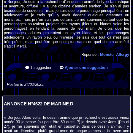
« Bonjour, Je suis à la recherche d'un dessin animé de type fantastique
et aventure, diffusé il y a une dizaine d'années environ. Je n'en ai pas
beaucoup de souvenirs, mais je sais que le personnage principal était un
adolescent et je crois qu'il y avait dedans quelques créatures ou
monstres, mais je n'en suis pas certain. Je me souviens surtout que les
personnages pouvaient projeter des rayons (bleus ou blancs selon les
personnages) en tendant la paume de leur main. Je crois que les
personnages adultes projetaient un rayon blanc et les personnages
adolescents un rayon bleu, ou l'inverse. Je sais que tout ça n'est pas
très précis, mais peut-être que quelqu'un saura de quel dessin animé il
s'agit ! Merci. »
Réponse :
Monster Allergy
1 suggestion
Ajouter une suggestion
Postée le 24/02/2023.
ANNONCE N°4622 DE MARINE.D
« Bonjour, Alors voilà, le dessin animé que je recherche est assez vieux
année 90 je pense (ou peut-être 80 aussi ?) je devais avoir 4ans (j'en ai
27), je me souviens qu'il était en cassette, dans ce dessin animé, il y
avait un détective, plutôt grand avec de longue jambes et fin avec une