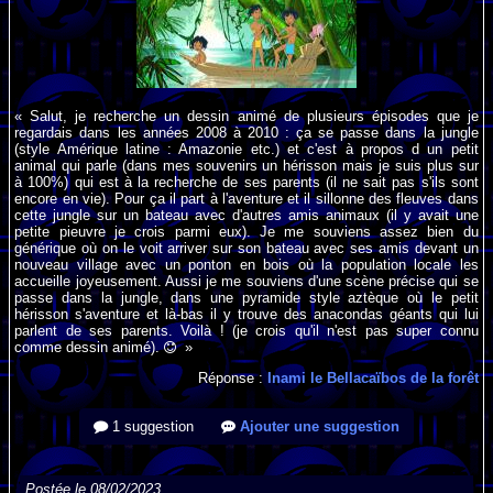
« Salut, je recherche un dessin animé de plusieurs épisodes que je
regardais dans les années 2008 à 2010 : ça se passe dans la jungle
(style Amérique latine : Amazonie etc.) et c'est à propos d un petit
animal qui parle (dans mes souvenirs un hérisson mais je suis plus sur
à 100%) qui est à la recherche de ses parents (il ne sait pas s'ils sont
encore en vie). Pour ça il part à l'aventure et il sillonne des fleuves dans
cette jungle sur un bateau avec d'autres amis animaux (il y avait une
petite pieuvre je crois parmi eux). Je me souviens assez bien du
générique où on le voit arriver sur son bateau avec ses amis devant un
nouveau village avec un ponton en bois où la population locale les
accueille joyeusement. Aussi je me souviens d'une scène précise qui se
passe dans la jungle, dans une pyramide style aztèque où le petit
hérisson s'aventure et là-bas il y trouve des anacondas géants qui lui
parlent de ses parents. Voilà ! (je crois qu'il n'est pas super connu
comme dessin animé).
»
Réponse :
Inami le Bellacaïbos de la forêt
1 suggestion
Ajouter une suggestion
Postée le 08/02/2023.