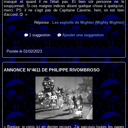
masqué et quand il ne l'était pas. Et bien sûr personne ne le
soupçonnait. Si ces maigres indices disent quelque chose à quelqu'un,
merci. PS: il ne s'agit pas de Capitaine Caverne, hein, on est bien
d'accord.
»
Réponse :
Les exploits de Mightor (Mighty Mightor)
1 suggestion
Ajouter une suggestion
Postée le 01/02/2023.
ANNONCE N°4611 DE PHILIPPE RIVOMBROSO
« Bonjour, je viens ici en dernier recours. J'ai parcouru toutes les pages