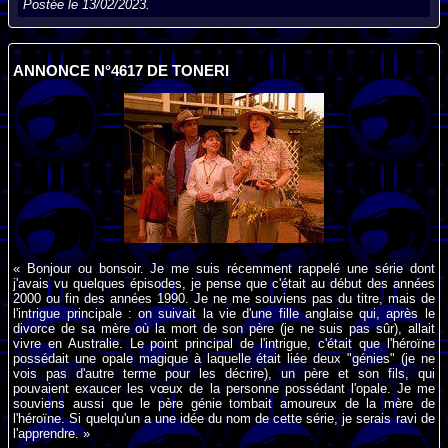
Postée le 13/02/2023.
ANNONCE N°4617 DE TONERI
« Bonjour ou bonsoir. Je me suis récemment rappelé une série dont
j'avais vu quelques épisodes, je pense que c'était au début des années
2000 ou fin des années 1990. Je ne me souviens pas du titre, mais de
l'intrigue principale : on suivait la vie d'une fille anglaise qui, après le
divorce de sa mère où la mort de son père (je ne suis pas sûr), allait
vivre en Australie. Le point principal de l'intrigue, c'était que l'héroïne
possédait une opale magique à laquelle était liée deux "génies" (je ne
vois pas d'autre terme pour les décrire), un père et son fils, qui
pouvaient exaucer les vœux de la personne possédant l'opale. Je me
souviens aussi que le père génie tombait amoureux de la mère de
l'héroïne. Si quelqu'un a une idée du nom de cette série, je serais ravi de
l'apprendre. »