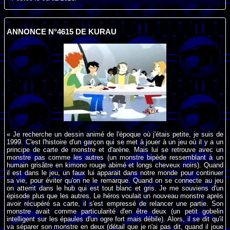
ANNONCE N°4615 DE KURAU
« Je recherche un dessin animé de l'époque où j'étais petite, je suis de
1999. C'est l'histoire d'un garçon qui se met à jouer à un jeu où il y a un
principe de carte de monstre et d'arène. Mais lui se retrouve avec un
monstre pas comme les autres (un monstre bipède ressemblant à un
humain grisâtre en kimono rouge abimé et longs cheveux noirs). Quand
il est dans le jeu, un faux lui apparait dans notre monde pour continuer
sa vie, pour éviter qu'on ne le remarque. Quand on se connecte au jeu
on atterrit dans le hub qui est tout blanc et gris. Je me souviens d'un
épisode plus que les autres. Le héros voulait un nouveau monstre après
avoir récupéré sa carte, il s'est empressé de relancer une partie. Son
monstre avait comme particularité d'en être deux (un petit gobelin
intelligent sur les épaules d'un ogre fort mais débile). Alors, il se dit qu'il
va séparer son monstre en deux (détail que je n'ai pas dit, quand il joue