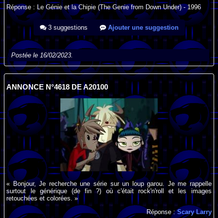
Réponse : Le Génie et la Chipie (The Genie from Down Under) - 1996
3 suggestions
Ajouter une suggestion
Postée le 16/02/2023.
ANNONCE N°4618 DE A20100
« Bonjour, Je recherche une série sur un loup garou. Je me rappelle
surtout le générique (de fin ?) où c'était rock'n'roll et les images
retouchées et colorées. »
Réponse :
Scary Larry