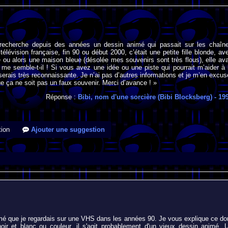
 recherche depuis des années un dessin animé qui passait sur les chaîn
télévision française, fin 90 ou début 2000, c’était une petite fille blonde, av
 ou alors une maison bleue (désolée mes souvenirs sont très flous), elle ava
 me semble-t-il ! Si vous avez une idée ou une piste qui pourrait m’aider à 
 serais très reconnaissante. Je n’ai pas d’autres informations et je m’en excus
e ça ne soit pas un faux souvenir. Merci d’avance ! »
Réponse :
Bibi, nom d'une sorcière (Bibi Blocksberg)
- 19
ion
Ajouter une suggestion
nimé que je regardais sur une VHS dans les années 90. Je vous explique ce do
oir et blanc ou couleur, il s'agit probablement d'un vieux dessin animé. 