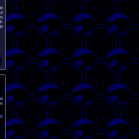
ne
ur
es
à-
je
st
es
91