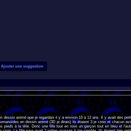
Ajouter une suggestion
n dessin animé que je regardais il y a environ 10 à 12 ans. Il y avait des peti
manoïdes en dessin animé (3D je dirais) ils étaient 3 je crois et chacun ava
s pieds à la tête. Donc une fille tout en rose un garçon tout en bleu et l'aut
e crois. La fille rose avait 2 nattes rousses il me semble. Ils étaient très peti