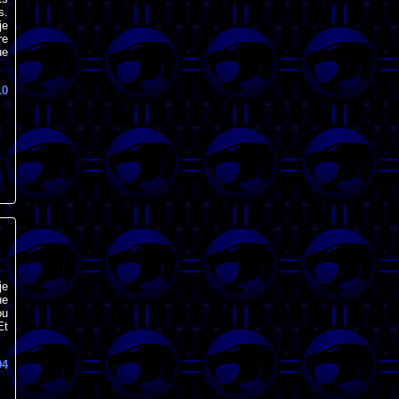
s.
je
re
ue
10
je
ue
ou
Et
94