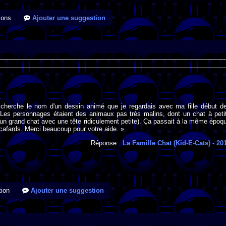
ions
Ajouter une suggestion
 cherche le nom d'un dessin animé que je regardais avec ma fille début d
Les personnages étaient des animaux pas très malins, dont un chat à peti
 un grand chat avec une tête ridiculement petite). Ça passait à la même époq
 cafards. Merci beaucoup pour votre aide. »
Réponse :
La Famille Chat (Kid-E-Cats)
- 20
ion
Ajouter une suggestion