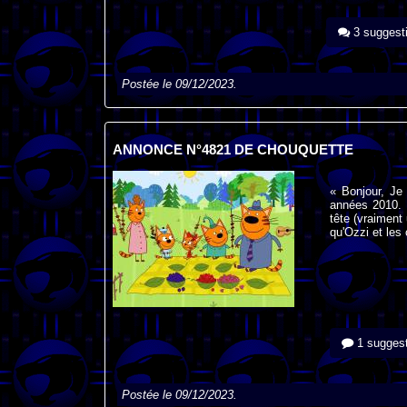
3 suggest
Postée le 09/12/2023.
ANNONCE N°4821 DE CHOUQUETTE
« Bonjour, Je
années 2010. 
tête (vraiment
qu'Ozzi et les
1 suggest
Postée le 09/12/2023.