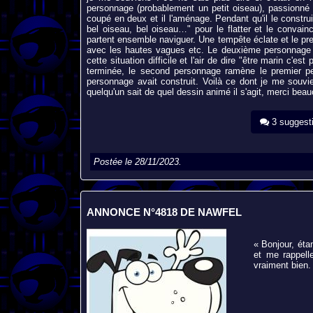
personnage (probablement un petit oiseau), passionné d
coupé en deux et il l'aménage. Pendant qu'il le construit
bel oiseau, bel oiseau…" pour le flatter et le convai
partent ensemble naviguer. Une tempête éclate et le p
avec les hautes vagues etc. Le deuxième personnage p
cette situation difficile et l'air de dire "être marin c'e
terminée, le second personnage ramène le premier per
personnage avait construit. Voilà ce dont je me souvi
quelqu'un sait de quel dessin animé il s'agit, merci bea
3 suggest
Postée le 28/11/2023.
ANNONCE N°4818 DE NAWFEL
« Bonjour, éta
et me rappell
vraiment bien.