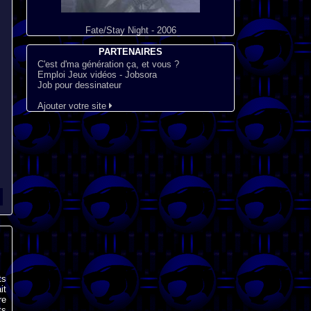
Fate/Stay Night - 2006
PARTENAIRES
C'est d'ma génération ça, et vous ?
Emploi Jeux vidéos - Jobsora
Job pour dessinateur
Ajouter votre site
ts
it
re
ts