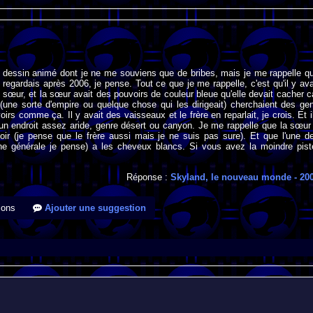
un dessin animé dont je ne me souviens que de bribes, mais je me rappelle q
e regardais après 2006, je pense. Tout ce que je me rappelle, c'est qu'il y ava
e sœur, et la sœur avait des pouvoirs de couleur bleue qu'elle devait cacher c
(une sorte d'empire ou quelque chose qui les dirigeait) cherchaient des ge
irs comme ça. Il y avait des vaisseaux et le frère en reparlait, je crois. Et i
un endroit assez aride, genre désert ou canyon. Je me rappelle que la sœur
oir (je pense que le frère aussi mais je ne suis pas sure). Et que l'une d
e générale je pense) a les cheveux blancs. Si vous avez la moindre pist
Réponse :
Skyland, le nouveau monde
- 20
ions
Ajouter une suggestion