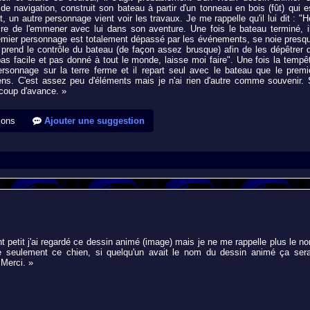
e navigation, construit son bateau à partir d'un tonneau en bois (fût) qui e
, un autre personnage vient voir les travaux. Je me rappelle qu'il lui dit : "H
ncre de l'emmener avec lui dans son aventure. Une fois le bateau terminé, i
remier personnage est totalement dépassé par les événements, se noie presq
rend le contrôle du bateau (de façon assez brusque) afin de les dépêtrer 
st pas facile et pas donné à tout le monde, laisse moi faire". Une fois la tempê
sonnage sur la terre ferme et il repart seul avec le bateau que le premi
ens. C'est assez peu d'éléments mais je n'ai rien d'autre comme souvenir. 
ucoup d'avance. »
ions
Ajouter une suggestion
nt petit j'ai regardé ce dessin animé (image) mais je ne me rappelle plus le n
e seulement ce chien, si quelqu'un avait le nom du dessin animé ça sera
 Merci. »