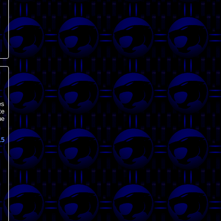
es
te
ue
15