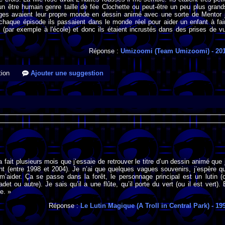
un être humain genre taille de fée Clochette ou peut-être un peu plus grand
es avaient leur propre monde en dessin animé avec une sorte de Mentor 
chaque épisode ils passaient dans le monde réel pour aider un enfant à fai
(par exemple à l'école) et donc ils étaient incrustés dans des prises de v
Réponse :
Umizoomi (Team Umizoomi)
- 20
ion
Ajouter une suggestion
a fait plusieurs mois que j’essaie de retrouver le titre d’un dessin animé que 
nt (entre 1998 et 2004). Je n’ai que quelques vagues souvenirs, j’espère q
m’aider. Ça se passe dans la forêt, le personnage principal est un lutin (
et ou autre). Je sais qu’il a une flûte, qu’il porte du vert (ou il est vert). 
re. »
Réponse :
Le Lutin Magique (A Troll in Central Park)
- 19