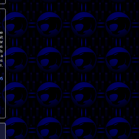
ue
it
ar
ns
ls
 a
es
e,
05