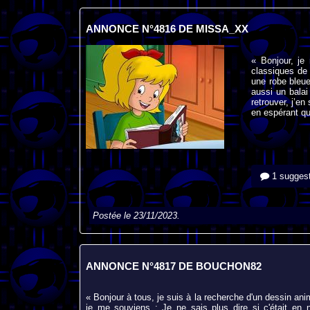
ANNONCE N°4816 DE MISSA_XX
« Bonjour, je
classiques de 
une robe bleue
aussi un balai
retrouver, j’en
en espérant qu
1 suggest
Postée le 23/11/2023.
ANNONCE N°4817 DE BOUCHON82
« Bonjour à tous, je suis à la recherche d'un dessin a
je me souviens : Je ne sais plus dire si c'était en n