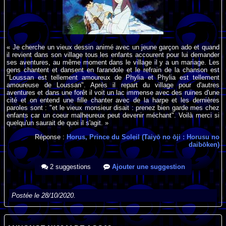
« Je cherche un vieux dessin animé avec un jeune garçon ado et quand
il revient dans son village tous les enfants accourent pour lui demander
ses aventures, au même moment dans le village il y a un mariage. Les
gens chantent et dansent en farandole et le refrain de la chanson est
"Loussan est tellement amoureux de Phylia et Phylia est tellement
amoureuse de Loussan". Après il repart du village pour d'autres
aventures et dans une forêt il voit un lac immense avec des ruines d'une
cité et on entend une fille chanter avec de la harpe et les dernières
paroles sont : "et le vieux monsieur disait : prenez bien garde mes chez
enfants car un coeur malheureux peut devenir méchant". Voilà merci si
quelqu'un saurait de quoi il s'agit. »
Réponse :
Horus, Prince du Soleil (Taiyō no ōji : Horusu no
daibōken)
2 suggestions
Ajouter une suggestion
Postée le 28/10/2020.