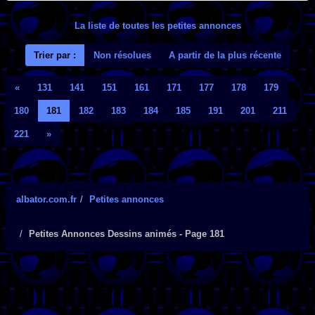
La liste de toutes les petites annonces
Trier par :
Non résolues
A partir de la plus récente
«
131
141
151
161
171
177
178
179
180
181
182
183
184
185
191
201
211
221
»
albator.com.fr
Petites annonces
Petites Annonces Dessins animés - Page 181