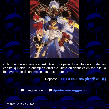
« Je cherche un dessin animé récent qui parle d'une fille du monde des
esprits qui aide un champion qu'elle a libéré au début et en fait elle l'a
fait avec plein de champions qui sont morts. »
Réponse :
Yū Yū Hakusho (幽☆遊☆白書)
1 suggestion
Ajouter une suggestion
Postée le 06/11/2020.