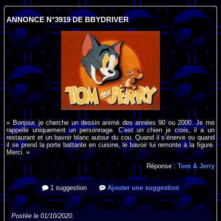
ANNONCE N°3919 DE BBYDRIVER
« Bonjour, je cherche un dessin animé des années 90 ou 2000. Je me
rappelle uniquement un personnage. C’est un chien je crois, il a un
restaurant et un bavoir blanc autour du cou. Quand il s’énerve ou quand
il se prend la porte battante en cuisine, le bavoir lui remonte à la figure.
Merci. »
Réponse :
Tom & Jerry
1 suggestion
Ajouter une suggestion
Postée le 01/10/2020.