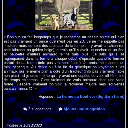
« Bonjour, ça fait longtemps que je recherche un dessin animé qui n’en
est pas vraiment un parce qu'il n’est pas en 2D. Je ne me rappelle pas
l’histoire mais ce sont des animaux de la ferme : il y avait un chien (un
petit labrador ou golden beige) je crois qu’il y avait un cochon et un âne
et peut-être d’autres animaux je ne sais plus. Je sais qu’ils se
regroupaient dans la ferme à chaque début d’épisode quand le fermier
partait de sa ferme (info pas vraiment fiable). Je crois me rappeler un
mini générique. Au début ou à la fin du générique on voyait tous les
animaux sur le même plan à côté d’un tracteur (info pas vraiment fiable
non plus). Et je crois même qu’il y avait une espèce de voix off féminine
de temps en temps. C’est vraiment de vrais animaux dans une vraie
ferme. J’espère vraiment pouvoir le retrouver malgré mes souvenirs
bancals merci.
»
Réponse :
La Ferme du Bonheur (Big Barn Farm)
3 suggestions
Ajouter une suggestion
Postée le 10/10/2020.