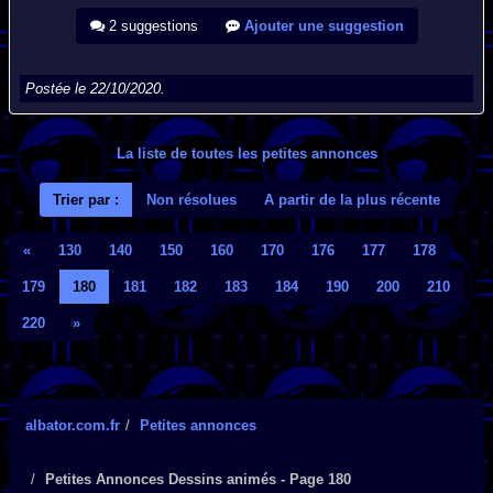
2 suggestions
Ajouter une suggestion
Postée le 22/10/2020.
La liste de toutes les petites annonces
Trier par :
Non résolues
A partir de la plus récente
«
130
140
150
160
170
176
177
178
179
180
181
182
183
184
190
200
210
220
»
albator.com.fr
Petites annonces
Petites Annonces Dessins animés - Page 180