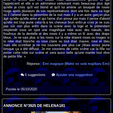
l'apprécient et elle a un admirateur séduisant mais beaucoup plus âgé
qu'elle je crois qu'il est blond et qu'il lui amène un bouquet de roses
rouge après plusieurs de ses représentations dont une fois dans sa loge
où il l'attend dans la pénombre de la nuit mais il y a un autre garçon plus
âgé qu'elle qu'elle aime et qui l'aime d'un amour pur mais il pense d'abord
qu'elle est trop jeune celui-là a les cheveux brun enfin je crois je ne suis
pas sûr non plus enfin dans la scène avec la loge et le prétendant
resplendit sous un spot une magnifique robe avec des nœuds, des
froufrous de la dentelle et des roses il y a même un lit avec des draps
bleus. Je ne sais plus si les roses sur la robe étaient roses ou rouges si
la robe était blanche ou rose claire ou tout était mauve, rose et bleu
mais elle scintillait je ne me souviens pas plus car j'étais assez jeune
lorsque ça a été diffusé. Je me souviens de cette scène car la fille va
porter cette robe sur scène et sera aussi belle qu'une mariée tout rêve
de petite fille. »
Réponse :
Emi magique (Mahō no sutā majikaru Emi)
6 suggestions
Ajouter une suggestion
Postée le 05/10/2020.
ANNONCE N°3925 DE HELENA181