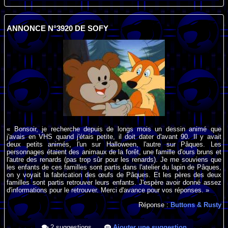
ANNONCE N°3920 DE SOFY
« Bonsoir, je recherche depuis de longs mois un dessin animé que
j'avais en VHS quand j'étais petite, il doit dater d'avant 90. Il y avait
deux petits animés, l'un sur Halloween, l'autre sur Pâques. Les
personnages étaient des animaux de la forêt, une famille d'ours bruns et
l'autre des renards (pas trop sûr pour les renards). Je me souviens que
les enfants de ces familles sont partis dans l'atelier du lapin de Pâques,
on y voyait la fabrication des œufs de Pâques. Et les pères des deux
familles sont partis retrouver leurs enfants. J'espère avoir donné assez
d'informations pour le retrouver. Merci d'avance pour vos réponses. »
Réponse :
Buttons & Rusty
2 suggestions
Ajouter une suggestion