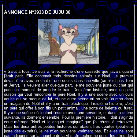
ANNONCE N°3933 DE JUJU 30
« Salut à tous, Je suis à la recherche d'une cassette que j'avais quand
j'était petit. Elle contenait trois dessins animés sur Noël. Le premier
devait être avec un chat et une souris dans une ville (ce n'est pas Tom
et Jerry). Ils veulent aller quelque part, je me souviens juste du chat qui
parle un moment de prendre le train. Deuxième histoire, avec un petit
ourson qui veut rencontrer le père Noël. Il y a une scène avec un ours
adulte qui se moque de lui, et une autre scène où on voit l'ourson dans
un magasin de Noël et il y a un train électrique. Troisième histoire, c'est
un père qui offre à son fils un petit animal, une sorte de belette ou furet.
Il y a une scène où l'enfant l'essuie avec une serviette, et dans la scène
suivante, ils dorment ensemble. Pour la première histoire, il doit s'agir du
court-métrage "Noël et le criquet magique" que j'ai réussi à retrouver.
Mais les deux autres petites histoires qui étaient très courtes (peut-être
juste des extraits), je ne m'en souviens vraiment pas. Et elles ne sont
pas indiquées sur la jaquette de la vhs. Je recherche donc, les titres des