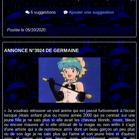
6 suggestions
Ajouter une suggestion
Postée le 05/10/2020.
ANNONCE N°3924 DE GERMAINE
« Je voudrais retrouver un vieil anime qui est passé furtivement à l'écran
lorsque j'étais enfant plus ou moins année 2000 qui se centrait sur une
jeune fille je ne sais plus si elle avait les cheveux blonds, roses, bleus
ou encore mauves et si elle utilisait de la magie ou non enfin il s'agit
d'une artiste qui a de nombreux amis dont un beau garçon un peu plus
ou de son âge je ne sais plus qui l'aime et son jeune frère et d'autres
amis et amies pas très beaux mais adorablement gentils et qui