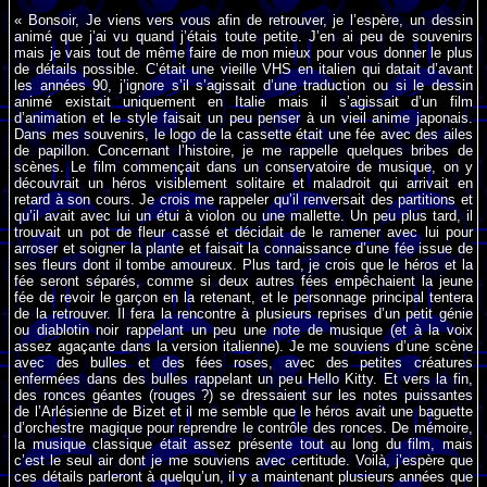
« Bonsoir, Je viens vers vous afin de retrouver, je l’espère, un dessin
animé que j’ai vu quand j’étais toute petite. J’en ai peu de souvenirs
mais je vais tout de même faire de mon mieux pour vous donner le plus
de détails possible. C’était une vieille VHS en italien qui datait d’avant
les années 90, j’ignore s’il s’agissait d’une traduction ou si le dessin
animé existait uniquement en Italie mais il s’agissait d’un film
d’animation et le style faisait un peu penser à un vieil anime japonais.
Dans mes souvenirs, le logo de la cassette était une fée avec des ailes
de papillon. Concernant l’histoire, je me rappelle quelques bribes de
scènes. Le film commençait dans un conservatoire de musique, on y
découvrait un héros visiblement solitaire et maladroit qui arrivait en
retard à son cours. Je crois me rappeler qu’il renversait des partitions et
qu’il avait avec lui un étui à violon ou une mallette. Un peu plus tard, il
trouvait un pot de fleur cassé et décidait de le ramener avec lui pour
arroser et soigner la plante et faisait la connaissance d’une fée issue de
ses fleurs dont il tombe amoureux. Plus tard, je crois que le héros et la
fée seront séparés, comme si deux autres fées empêchaient la jeune
fée de revoir le garçon en la retenant, et le personnage principal tentera
de la retrouver. Il fera la rencontre à plusieurs reprises d’un petit génie
ou diablotin noir rappelant un peu une note de musique (et à la voix
assez agaçante dans la version italienne). Je me souviens d’une scène
avec des bulles et des fées roses, avec des petites créatures
enfermées dans des bulles rappelant un peu Hello Kitty. Et vers la fin,
des ronces géantes (rouges ?) se dressaient sur les notes puissantes
de l’Arlésienne de Bizet et il me semble que le héros avait une baguette
d’orchestre magique pour reprendre le contrôle des ronces. De mémoire,
la musique classique était assez présente tout au long du film, mais
c’est le seul air dont je me souviens avec certitude. Voilà, j’espère que
ces détails parleront à quelqu’un, il y a maintenant plusieurs années que