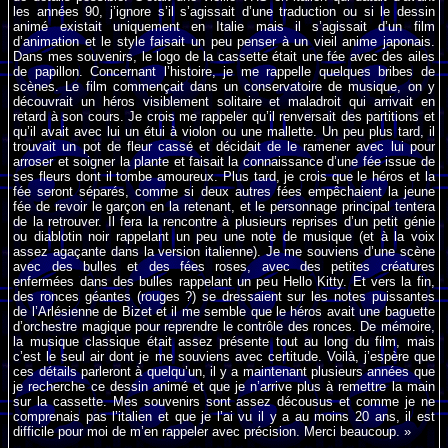
les années 90, j’ignore s’il s’agissait d’une traduction ou si le dessin
animé existait uniquement en Italie mais il s’agissait d’un film
d’animation et le style faisait un peu penser à un vieil anime japonais.
Dans mes souvenirs, le logo de la cassette était une fée avec des ailes
de papillon. Concernant l’histoire, je me rappelle quelques bribes de
scènes. Le film commençait dans un conservatoire de musique, on y
découvrait un héros visiblement solitaire et maladroit qui arrivait en
retard à son cours. Je crois me rappeler qu’il renversait des partitions et
qu’il avait avec lui un étui à violon ou une mallette. Un peu plus tard, il
trouvait un pot de fleur cassé et décidait de le ramener avec lui pour
arroser et soigner la plante et faisait la connaissance d’une fée issue de
ses fleurs dont il tombe amoureux. Plus tard, je crois que le héros et la
fée seront séparés, comme si deux autres fées empêchaient la jeune
fée de revoir le garçon en la retenant, et le personnage principal tentera
de la retrouver. Il fera la rencontre à plusieurs reprises d’un petit génie
ou diablotin noir rappelant un peu une note de musique (et à la voix
assez agaçante dans la version italienne). Je me souviens d’une scène
avec des bulles et des fées roses, avec des petites créatures
enfermées dans des bulles rappelant un peu Hello Kitty. Et vers la fin,
des ronces géantes (rouges ?) se dressaient sur les notes puissantes
de l’Arlésienne de Bizet et il me semble que le héros avait une baguette
d’orchestre magique pour reprendre le contrôle des ronces. De mémoire,
la musique classique était assez présente tout au long du film, mais
c’est le seul air dont je me souviens avec certitude. Voilà, j’espère que
ces détails parleront à quelqu’un, il y a maintenant plusieurs années que
je recherche ce dessin animé et que je n’arrive plus à remettre la main
sur la cassette. Mes souvenirs sont assez décousus et comme je ne
comprenais pas l’italien et que je l’ai vu il y a au moins 20 ans, il est
difficile pour moi de m’en rappeler avec précision. Merci beaucoup. »