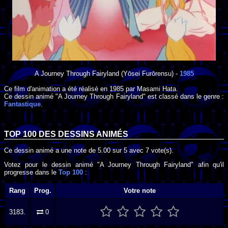
A Journey Through Fairyland
(Yōsei Furōrensu) -
1985
Ce film d'animation a été réalisé en
1985
par
Masami Hata
.
Ce dessin animé "A Journey Through Fairyland" est classé dans le genre :
Fantastique
.
TOP 100 DES
DESSINS ANIMÉS
Ce dessin animé a une note de
5.00
sur
5
avec
7
vote(s).
Votez pour le dessin animé "A Journey Through Fairyland" afin qu'il
progresse dans le
Top 100
:
Rang
Prog.
Votre note
3183.
0