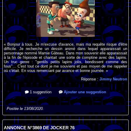
« Bonjour à tous. Je m'excuse d'avance, mais ma requête risque d'être
difficile. Je recherche un dessin animé dans lequel apparaissait un
personnage nommé Mamie Gâteau. Dans mon souvenir elle apparaissait
à la fin de l'épisode et chantait une sorte de comptine avec des lapins.
Un truc genre : "gentils petits lapins jolis, bondissent comme des
fous"... C'est tout ce dont je me souviens et pas moyen de me rappeler
où c'était. En vous remerciant par avance et bonne journée. »
Réponse :
Jimmy Neutron
1 suggestion
Ajouter une suggestion
Postée le 13/08/2020.
ANNONCE N°3869 DE JOCKER 76