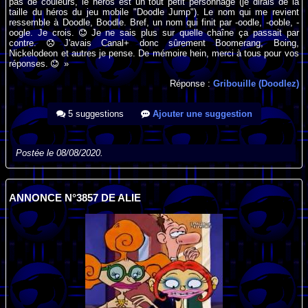
pas de couleurs, le héros est un tout petit personnage (je dirais de la
taille du héros du jeu mobile "Doodle Jump"). Le nom qui me revient
ressemble à Doodle, Boodle. Bref, un nom qui finit par -oodle, -ooble, -
oogle. Je crois.
Je ne sais plus sur quelle chaîne ça passait par
contre.
J'avais Canal+ donc sûrement Boomerang, Boing,
Nickelodeon et autres je pense. De mémoire hein, merci à tous pour vos
réponses.
»
Réponse :
Gribouille (Doodlez)
5 suggestions
Ajouter une suggestion
Postée le 08/08/2020.
ANNONCE N°3857 DE ALIE