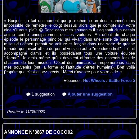
« Bonjour, ça fait un moment que je recherche un dessin animé mais
impossible de remettre le doigt dessus alors que je compte sur votre
aide s'il vous plaît.
Donc dans mes souvenirs il s'agissait d'un dessin
animé centré principalement sur les voitures. Au début de chaque
épisode le personnage principal qui vivait dans une sorte de base au
milieu du désert prenait sa voiture et fonçait dans une sorte de grosse
tornade qui faisait office de portail vers un autre "monde/endroit". Il était
accompagné d'amis et ils possédaient tous une voiture équipée
"d'arme". Je crois même qu'ils devaient affronter des ennemis lors de
chacune de leur mission. C'était des animaux anthropomorphes dans
mes souvenirs (ont la forme et l'attitude d'êtres humains). Bref voilà
j'espère que c'est assez précis ! Merci d'avance pour votre aide. »
Réponse :
Hot Wheels : Battle Force 5
1 suggestion
Ajouter une suggestion
Postée le 11/08/2020.
ANNONCE N°3867 DE COCO02