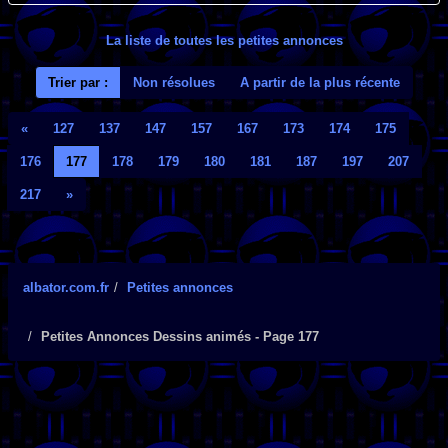
La liste de toutes les petites annonces
Trier par :
Non résolues
A partir de la plus récente
«
127
137
147
157
167
173
174
175
176
177
178
179
180
181
187
197
207
217
»
albator.com.fr
Petites annonces
Petites Annonces Dessins animés - Page 177