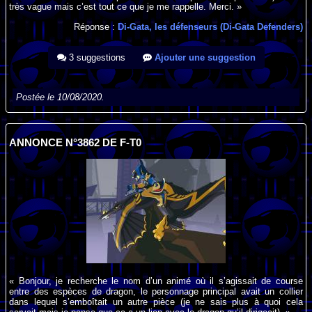
très vague mais c’est tout ce que je me rappelle. Merci. »
Réponse :
Di-Gata, les défenseurs (Di-Gata Defenders)
3 suggestions
Ajouter une suggestion
Postée le 10/08/2020.
ANNONCE N°3862 DE F-T0
« Bonjour, je recherche le nom d’un animé où il s’agissait de course
entre des espèces de dragon, le personnage principal avait un collier
dans lequel s’emboîtait un autre pièce (je ne sais plus à quoi cela