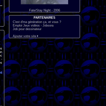
Fate/Stay Night - 2006
PARTENAIRES
C'est d'ma génération ça, et vous ?
Emploi Jeux vidéos - Jobsora
Job pour dessinateur
Ajouter votre site
es
un
ec
 -
es
04