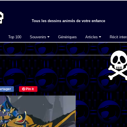
Tous les dessins animés de votre enfance
Top 100
Souvenirs
Génériques
Articles
Récit inter
rtager
Pin it