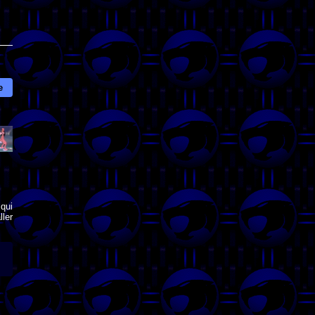
e
qui
ler