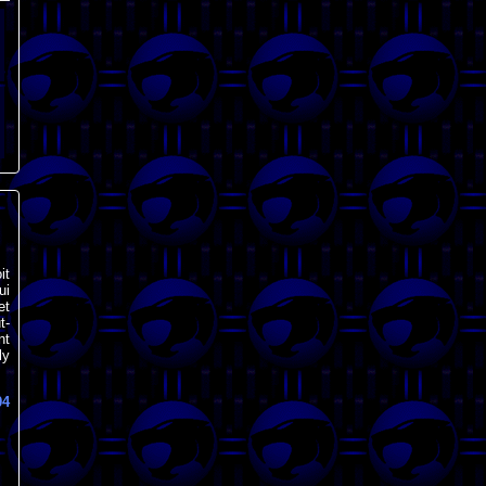
it
ui
et
t-
nt
ly
04