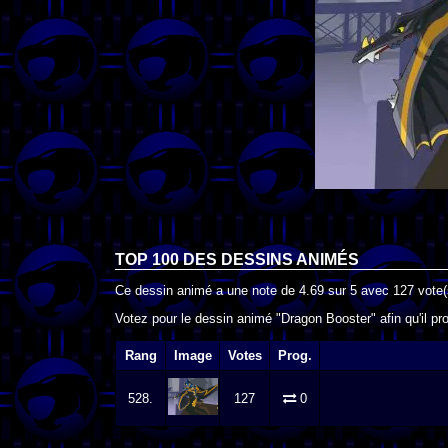
TOP 100 DES
DESSINS ANIMÉS
Ce dessin animé a une note de
4.69
sur
5
avec
127
vote(
Votez pour le dessin animé "Dragon Booster" afin qu'il p
Rang
Image
Votes
Prog.
528.
127
0