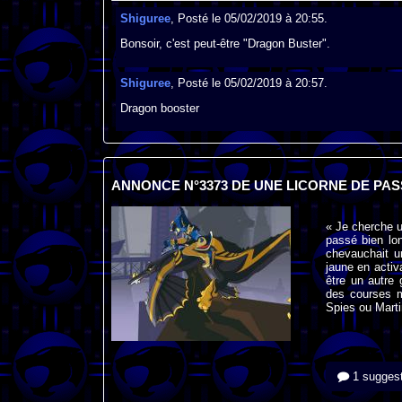
Shiguree
, Posté le 05/02/2019 à 20:55.
Bonsoir, c'est peut-être "Dragon Buster".
Shiguree
, Posté le 05/02/2019 à 20:57.
Dragon booster
ANNONCE N°3373 DE UNE LICORNE DE PA
« Je cherche u
passé bien lo
chevauchait u
jaune en activa
être un autre 
des courses m
Spies ou Marti
1 suggest