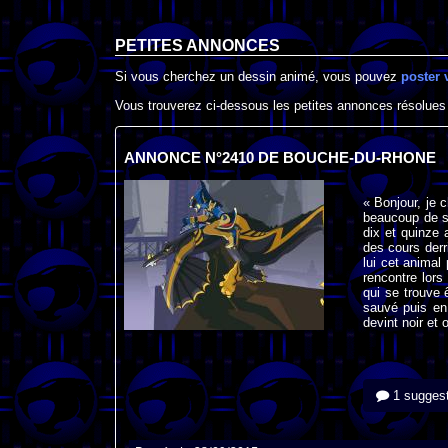
PETITES ANNONCES
Si vous cherchez un dessin animé, vous pouvez
poster 
Vous trouverez ci-dessous les petites annonces résolues
ANNONCE N°2410 DE BOUCHE-DU-RHONE
« Bonjour, je 
beaucoup de so
dix et quinze 
des cours derr
lui cet animal 
rencontre lors
qui se trouve 
sauvé puis en 
devint noir et 
1 suggest