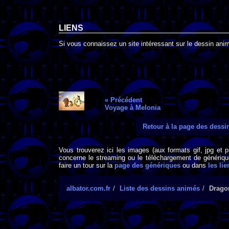
LIENS
Si vous connaissez un site intéressant sur le dessin anim
« Précédent
Voyage à Melonia
Retour à la page des dess
Vous trouverez ici les images (aux formats gif, jpg et 
concerne le streaming ou le téléchargement de générique
faire un tour sur la
page des génériques
ou dans
les lie
albator.com.fr
Liste des dessins animés
Drago