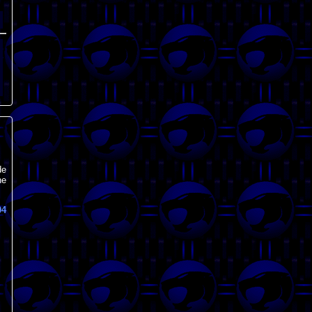
de
ne
04