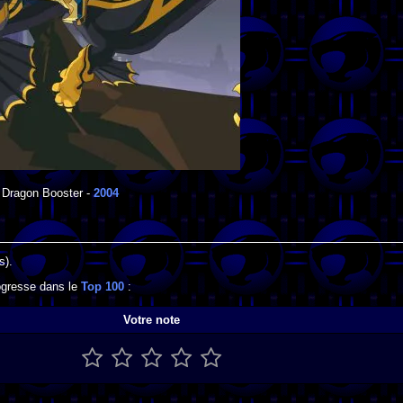
Dragon Booster
-
2004
s).
rogresse dans le
Top 100
:
Votre note