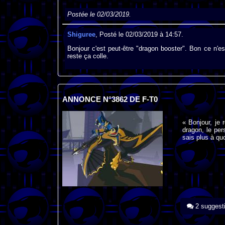
Postée le 02/03/2019.
Shiguree
, Posté le 02/03/2019 à 14:57.
Bonjour c'est peut-être "dragon booster". Bon ce n'es
reste ça colle.
ANNONCE N°3862 DE F-T0
« Bonjour, je
dragon, le per
sais plus à quo
2 suggest