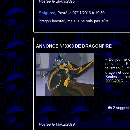
Postée le 28/09/2015.
Shiguree
, Posté le 07/11/2016 à 19:30.
'dragon booster', mais je ne suis pas sûre.
ANNONCE N°3363 DE DRAGONFIRE
« Bonjour, je 
souvenirs : P
talisman (il 
dragon et cour
Seules certain
2005-2015. »
2 suggest
Postée le 05/02/2019.