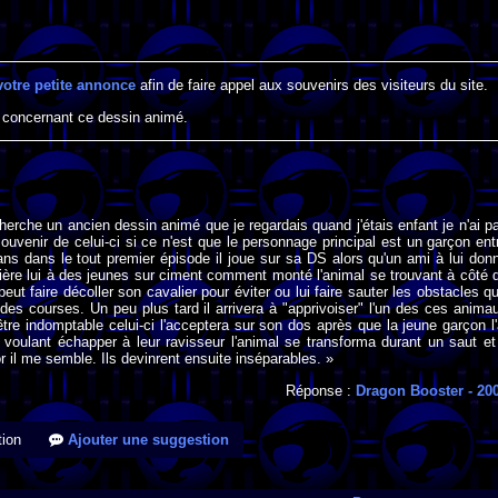
votre petite annonce
afin de faire appel aux souvenirs des visiteurs du site.
 concernant ce dessin animé.
cherche un ancien dessin animé que je regardais quand j'étais enfant je n'ai p
uvenir de celui-ci si ce n'est que le personnage principal est un garçon ent
ans dans le tout premier épisode il joue sur sa DS alors qu'un ami à lui don
ière lui à des jeunes sur ciment comment monté l'animal se trouvant à côté 
peut faire décoller son cavalier pour éviter ou lui faire sauter les obstacles qu'
 des courses. Un peu plus tard il arrivera à "apprivoiser" l'un des ces anima
être indomptable celui-ci l'acceptera sur son dos après que la jeune garçon l'
voulant échapper à leur ravisseur l'animal se transforma durant un saut et 
or il me semble. Ils devinrent ensuite inséparables. »
Réponse :
Dragon Booster
- 20
ion
Ajouter une suggestion