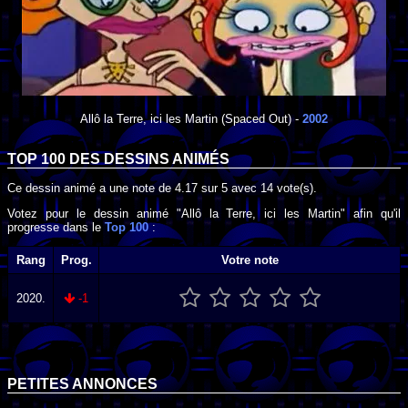
Allô la Terre, ici les Martin
(Spaced Out) -
2002
TOP 100 DES
DESSINS ANIMÉS
Ce dessin animé a une note de
4.17
sur
5
avec
14
vote(s).
Votez pour le dessin animé "Allô la Terre, ici les Martin" afin qu'il
progresse dans le
Top 100
:
Rang
Prog.
Votre note
2020.
-1
PETITES ANNONCES