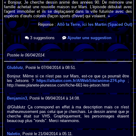
« Bonjour, Je cherche dessin animé des années 90. De mémoire une
famille achetait une nouvelle maison sur Mars. L'épisode débutait avec
l'agent immobilier et ils se déplaçaient dans la ville futuriste avec des
espèces d’œufs colorés (façon sports d'hiver) qui volaient. »
Réponse :
Allô la Terre, ici les Martin (Spaced Out)
3 suggestions
Ajouter une suggestion
Postée le 06/04/2014.
Glublutz
, Posté le 07/04/2014 à 08:51.
Bonjour. Même si ce n'est pas sur Mars, est-ce que ça pourrait être
les Jetsons ?
https://albator.com.fr/AlWebSite/anime-274.php
;
http://www.planete-jeunesse.com/fiche-661-les-jetson.html
Benjamin3
, Posté le 08/04/2014 à 14:08.
@Glublutz Ça correspond en effet à ma description mais ce n'est
malheureusement pas celui que je cherchais. Le dessin animé que je
cherche était sur VHS. Graphiquement, les personnages étaient
beaucoup plus "ronds". Merci néanmoins.
Naletio
, Posté le 21/04/2014 à 05:11.