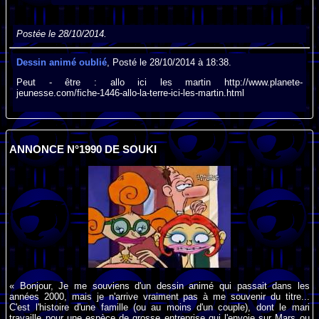
Postée le 28/10/2014.
Dessin animé oublié
, Posté le 28/10/2014 à 18:38.
Peut - être : allo ici les martin http://www.planete-
jeunesse.com/fiche-1446-allo-la-terre-ici-les-martin.html
ANNONCE N°1990 DE SOUKI
« Bonjour, Je me souviens d'un dessin animé qui passait dans les
années 2000, mais je n'arrive vraiment pas à me souvenir du titre...
C'est l'histoire d'une famille (ou au moins d'un couple), dont le mari
travaille pour une espèce de grosse entreprise qui l'envoie sur Mars ou