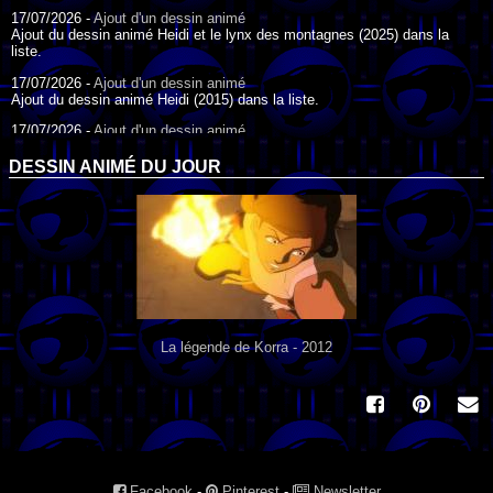
17/07/2026 -
Ajout d'un dessin animé
Ajout du dessin animé Heidi et le lynx des montagnes (2025) dans la
liste.
17/07/2026 -
Ajout d'un dessin animé
Ajout du dessin animé Heidi (2015) dans la liste.
17/07/2026 -
Ajout d'un dessin animé
Ajout du dessin animé Heidi (1995) dans la liste.
DESSIN ANIMÉ DU JOUR
09/07/2026 -
Ajout d'un dessin animé
Ajout du dessin animé Genki l'Aventurier de la Chance (2006) dans la
liste.
04/07/2026 -
Ajout d'un dessin animé
Ajout du dessin animé Vilain Petit Canard (2000) dans la liste.
04/07/2026 -
Ajout d'un dessin animé
Ajout du dessin animé Le Noël du vilain petit canard (2003) dans la liste.
La légende de Korra - 2012
Facebook
-
Pinterest
-
Newsletter