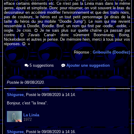
efface certains éléments etc. Ce n'est pas la Linéa mais dans le même
genre, épuré et simpliste. Donc pour résumer, on voit souvent le bras du
dessinateur en accéléré modifier l'environnement et que des traits noirs,
pas de couleurs, le héros est un tout petit personnage (je dirais de la
taille du héros du jeu mobile "Doodle Jump"). Le nom qui me revient
ressemble à Doodle, Boodle. Bref, un nom qui finit par -oodle, -ooble, -
oogle. Je crois.
Je ne sais plus sur quelle chaîne ça passait par
contre.
J'avais Canal+ donc sûrement Boomerang, Boing,
Nickelodeon et autres je pense. De mémoire hein, merci à tous pour vos
réponses.
»
Réponse :
Gribouille (Doodlez)
5 suggestions
Ajouter une suggestion
Postée le 08/08/2020.
Shiguree
, Posté le 09/08/2020 à 14:14.
Bonjour, c'est "la linea".
La Linéa
1972
Shiguree
, Posté le 09/08/2020 à 14:16.