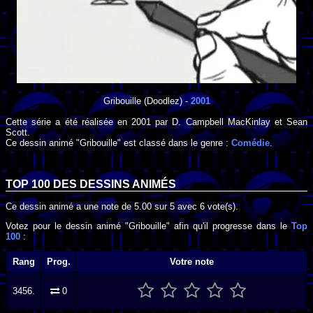
Gribouille
(Doodlez) -
2001
Cette série a été réalisée en
2001
par
D. Campbell MacKinlay
et
Sean
Scott
.
Ce dessin animé "Gribouille" est classé dans le genre :
Comédie
.
TOP 100 DES
DESSINS ANIMÉS
Ce dessin animé a une note de
5.00
sur
5
avec
6
vote(s).
Votez pour le dessin animé "Gribouille" afin qu'il progresse dans le
Top
100
:
Rang
Prog.
Votre note
3456.
0