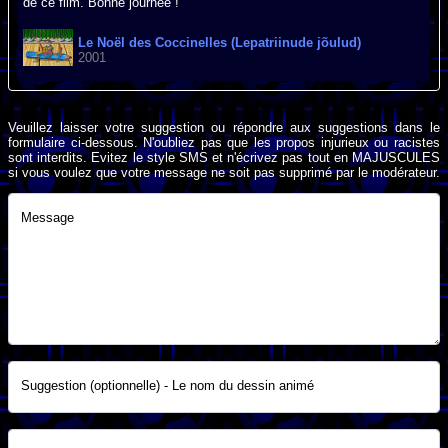
de ce film. Bonne journée !
Le Noël des Coccinelles (Lepatriinude jõulud)
2001
Veuillez laisser votre suggestion ou répondre aux suggestions dans le
formulaire ci-dessous. N'oubliez pas que les propos injurieux ou racistes
sont interdits. Evitez le style SMS et n'écrivez pas tout en MAJUSCULES
si vous voulez que votre message ne soit pas supprimé par le modérateur.
Message
Suggestion (optionnelle) - Le nom du dessin animé