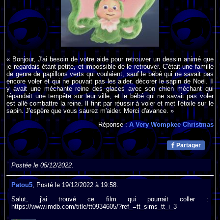
« Bonjour, J'ai besoin de votre aide pour retrouver un dessin animé que
je regardais étant petite, et impossible de le retrouver. C'était une famille
de genre de papillons verts qui voulaient, sauf le bébé qui ne savait pas
encore voler et qui ne pouvait pas les aider, décorer le sapin de Noël. Il
y avait une méchante reine des glaces avec son chien méchant qui
répandait une tempête sur leur ville, et le bébé qui ne savait pas voler
est allé combattre la reine. Il finit par réussir à voler et met l'étoile sur le
sapin. J'espère que vous saurez m'aider. Merci d'avance. »
Réponse :
A Very Wompkee Christmas
Partager
Postée le 05/12/2022.
Patou5
, Posté le 19/12/2022 à 19:58.
Salut, j'ai trouvé ce film qui pourrait coller :
https://www.imdb.com/title/tt0934605/?ref_=tt_sims_tt_i_3