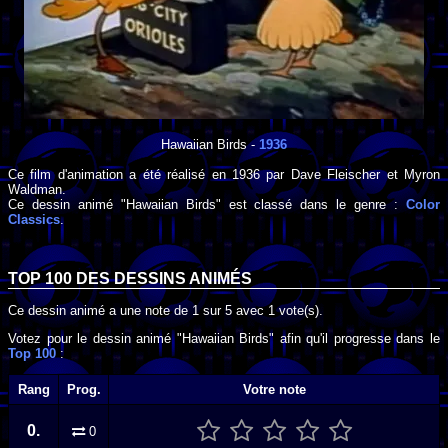
Hawaiian Birds
-
1936
Ce film d'animation a été réalisé en
1936
par
Dave Fleischer
et
Myron
Waldman
.
Ce dessin animé "Hawaiian Birds" est classé dans le genre :
Color
Classics
.
TOP 100 DES
DESSINS ANIMÉS
Ce dessin animé a une note de
1
sur
5
avec
1
vote(s).
Votez pour le dessin animé "Hawaiian Birds" afin qu'il progresse dans le
Top 100
:
Rang
Prog.
Votre note
0.
0