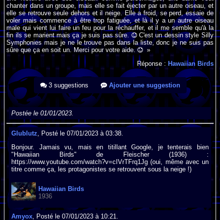
chanter dans un groupe, mais elle se fait éjecter par un autre oiseau, et
elle se retrouve seule dehors et il neige. Elle a froid, se perd, essaie de
voler mais commence à être trop fatiguée, et là il y a un autre oiseau
male qui vient lui faire un feu pour la réchauffer, et il me semble qu'à la
fin ils se marient mais ça je suis pas sûre.
C'est un dessin style Silly
Symphonies mais je ne le trouve pas dans la liste, donc je ne suis pas
sûre que ça en soit un. Merci pour votre aide.
»
Réponse :
Hawaiian Birds
3 suggestions
Ajouter une suggestion
Postée le 01/01/2023.
Glublutz
, Posté le 07/01/2023 à 03:38.
Bonjour. Jamais vu, mais en titillant Google, je tenterais bien
"Hawaiian Birds" de Fleischer (1936) :
https://www.youtube.com/watch?v=cIVrTFrq1Jg (oui, même avec un
titre comme ça, les protagonistes se retrouvent sous la neige !)
Hawaiian Birds
1936
Amyox
, Posté le 07/01/2023 à 10:21.