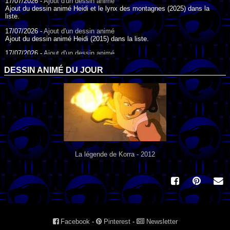
17/07/2026 -
Ajout d'un dessin animé
Ajout du dessin animé Heidi et le lynx des montagnes (2025) dans la
liste.
17/07/2026 -
Ajout d'un dessin animé
Ajout du dessin animé Heidi (2015) dans la liste.
17/07/2026 -
Ajout d'un dessin animé
Ajout du dessin animé Heidi (1995) dans la liste.
DESSIN ANIMÉ DU JOUR
09/07/2026 -
Ajout d'un dessin animé
Ajout du dessin animé Genki l'Aventurier de la Chance (2006) dans la
liste.
04/07/2026 -
Ajout d'un dessin animé
Ajout du dessin animé Vilain Petit Canard (2000) dans la liste.
04/07/2026 -
Ajout d'un dessin animé
Ajout du dessin animé Le Noël du vilain petit canard (2003) dans la liste.
La légende de Korra - 2012
Facebook
-
Pinterest
-
Newsletter