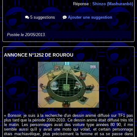
Réponse :
Shinzo (Mashuranbō)
5 suggestions
Ajouter une suggestion
Postée le 20/05/2013.
ANNONCE N°1252 DE ROUROU
« Bonsoir, je suis à la recherche d'un dessin animé diffusé sur TF1 pas
plus tard que la période 2000-2010. Ce dessin animé était diffusé très tôt
le matin. Les personnages avait des voiture type années 80 90, il me
semble aussi qu'il y avait une moto qui volait, et certain personnage
étais machiavélique, plus précisément la femme et sa se passe dans