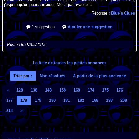
j'espère qu'on pourra m'aider. Merci par avance. »
Réponse :
Blue's Clues
1 suggestion
Ajouter une suggestion
Postée le 07/05/2013.
La liste de toutes les petites annonces
Trier par :
Non résolues
A partir de la plus ancienne
«
128
138
148
158
168
174
175
176
177
178
179
180
181
182
188
198
208
218
»