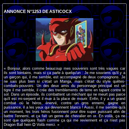
ANNONCE N°1253 DE ASTICOCX
« Bonjour, alors comme beaucoup mes souvenirs sont très vagues car
ils sont lointains, mais si ça parle à quelqu'un : Je me souviens qu'il y a
un garçon qui, il me semble, est accompagné de deux compagnons. Je
ne sais plus bien si c'était un Manga, mais c'était du style quêtes-
combats-pouvoirs. Un des deux amis du personnage principal est un
tigre il me semble, il crée des tremblements de terre en tapant contre le
sol. Dans un épisode, ils combattent un méchant qui ne meurt pas parce
qu'il est mi-serpent et il mue à la place de mourir. Enfin, il y a un grand
combat où le héros, énervé, contre un gros ennemi, gagne en
puissance, il a les yeux qui deviennent blancs ! Aussi, il me semble qu'à
un moment, les trois héros fusionnent pour être super puissant afin de
battre l'ennemi, et ça fait un genre de chevalier en or. En voilà, ça ne
sont que quelques flash comme ça qui me reviennent et ça n'est pas
Dragon Ball hein
Voilà merci. »