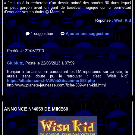
« Je suis à la recherche d'un dessin animé des années 90 dans lequel
un petit garçon avait un gant de baseball magique qui lui permettait
d’exaucer ses souhaits
Merci. »
Réponse :
Wish Kid
1 suggestion
Ajouter une suggestion
Postée le 21/05/2013.
Glublutz
, Posté le 22/05/2013 à 07:59.
Bonjour à toi aussi. En parcourant les DA répertoriés sur ce site, tu
aurais sans doute pu le retrouver : c'est "Wish Kid"
https://albator.com.fr/AlWebSite/anime-888.php
;
http://www.planete-jeunesse.com/fiche-339-wish-kid.html
ANNONCE N°4059 DE MIKE60