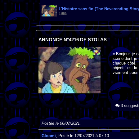
L'Histoire sans fin (The Neverending Stor
1995
ANNONCE N°4216 DE STOLAS
« Bonjour, je 
scène dont je 
chaque côté, 
objectif est la
vraiment traum
3 suggest
Postée le 06/07/2021.
Gloomi
, Posté le 12/07/2021 à 07:10.