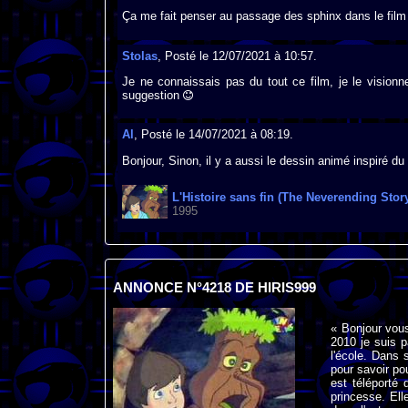
Ça me fait penser au passage des sphinx dans le film l
Stolas
, Posté le 12/07/2021 à 10:57.
Je ne connaissais pas du tout ce film, je le visionne
suggestion
Al
, Posté le 14/07/2021 à 08:19.
Bonjour, Sinon, il y a aussi le dessin animé inspiré du 
L'Histoire sans fin (The Neverending Stor
1995
ANNONCE N°4218 DE HIRIS999
« Bonjour vous
2010 je suis p
l'école. Dans s
pour savoir pou
est téléporté 
princesse. Elle