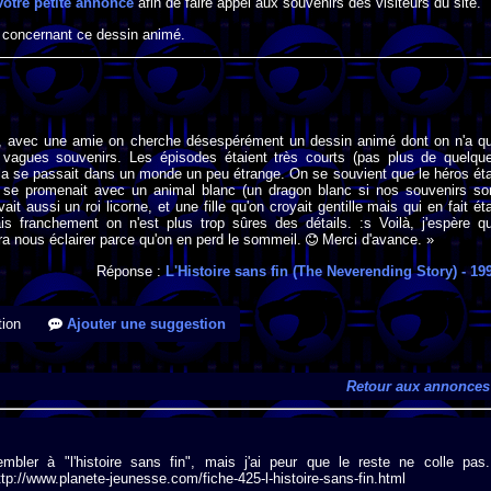
votre petite annonce
afin de faire appel aux souvenirs des visiteurs du site.
 concernant ce dessin animé.
s, avec une amie on cherche désespérément un dessin animé dont on n'a q
 vagues souvenirs. Les épisodes étaient très courts (pas plus de quelqu
la se passait dans un monde un peu étrange. On se souvient que le héros éta
 se promenait avec un animal blanc (un dragon blanc si nos souvenirs so
vait aussi un roi licorne, et une fille qu'on croyait gentille mais qui en fait éta
s franchement on n'est plus trop sûres des détails. :s Voilà, j'espère q
ra nous éclairer parce qu'on en perd le sommeil.
Merci d'avance. »
Réponse :
L'Histoire sans fin (The Neverending Story)
- 19
ion
Ajouter une suggestion
Retour aux annonces
mbler à "l'histoire sans fin", mais j'ai peur que le reste ne colle pas.
ttp://www.planete-jeunesse.com/fiche-425-l-histoire-sans-fin.html