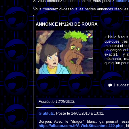
Si vous cherchez un dessin animé, vous pouvez
poster 
Vous trouverez ci-dessous les petites annonces résolues
ANNONCE N°1243 DE ROURA
« Hello à tou
quelques très
minutes) et ce
un garçon qui
exacts). Il y a
méchante, mai
quelqu'un pour
1 suggest
Postée le 13/05/2013.
Glublutz
, Posté le 14/05/2013 à 13:31.
Bonjour. Avec le "dragon" blanc, ça pourrait resse
https://albator.com.fr/AlWebSite/anime-220.php
; h