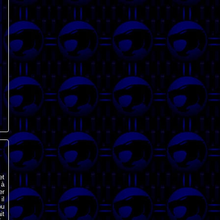
et
 à
er
il
ou
it