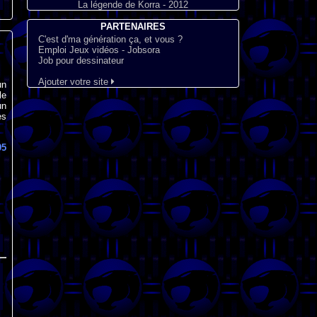
La légende de Korra - 2012
PARTENAIRES
C'est d'ma génération ça, et vous ?
Emploi Jeux vidéos - Jobsora
Job pour dessinateur
Ajouter votre site
un
le
un
es
95