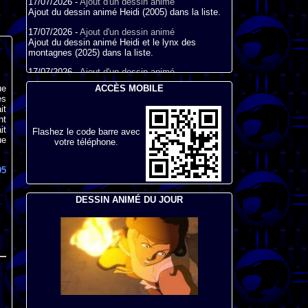
17/07/2026 -
Ajout d'un dessin animé
Ajout du dessin animé Heidi (2005) dans la liste.
17/07/2026 -
Ajout d'un dessin animé
Ajout du dessin animé Heidi et le lynx des
montagnes (2025) dans la liste.
17/07/2026 -
Ajout d'un dessin animé
Ajout du dessin animé Heidi (2015) dans la liste.
ACCÈS MOBILE
ue
es
17/07/2026 -
Ajout d'un dessin animé
it
Ajout du dessin animé Heidi (1995) dans la liste.
nt
it
09/07/2026 -
Ajout d'un dessin animé
Flashez le code barre avec
ue
Ajout du dessin animé Genki l'Aventurier de la
votre téléphone.
Chance (2006) dans la liste.
95
04/07/2026 -
Ajout d'un dessin animé
Ajout du dessin animé Vilain Petit Canard (2000)
dans la liste.
DESSIN ANIMÉ DU JOUR
04/07/2026 -
Ajout d'un dessin animé
Ajout du dessin animé Le Noël du vilain petit
canard (2003) dans la liste.