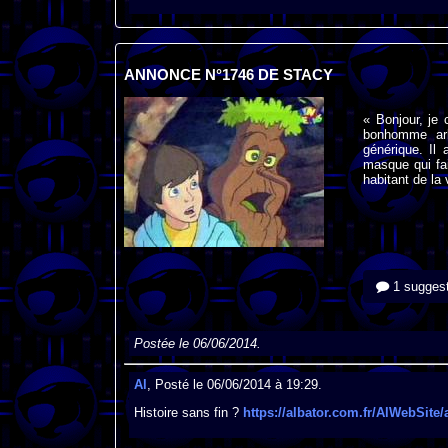
ANNONCE N°1746 DE STACY
« Bonjour, je 
bonhomme arb
générique. Il 
masque qui fa
habitant de la
1 suggest
Postée le 06/06/2014.
Al
, Posté le 06/06/2014 à 19:29.
Histoire sans fin ?
https://albator.com.fr/AlWebSite