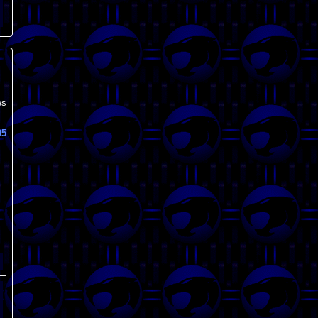
es
95