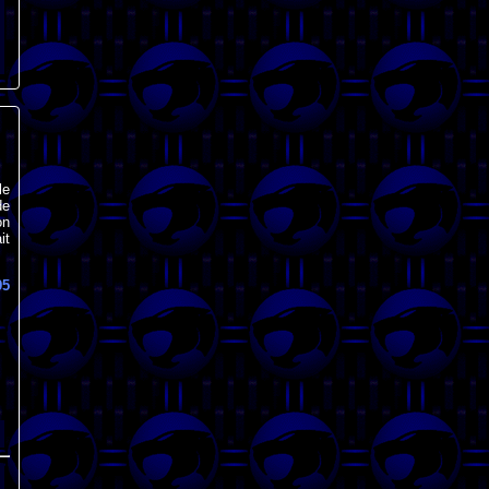
le
de
on
it
95