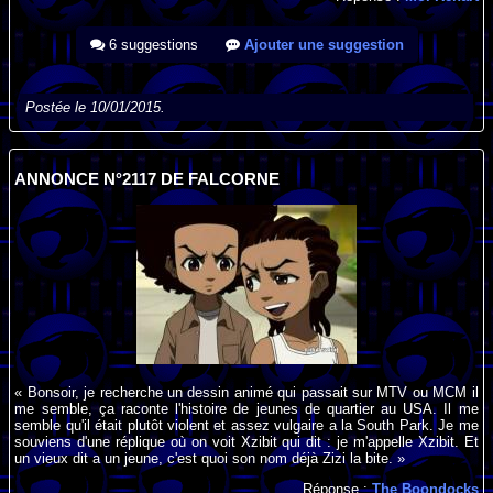
6 suggestions
Ajouter une suggestion
Postée le 10/01/2015.
ANNONCE N°2117 DE FALCORNE
« Bonsoir, je recherche un dessin animé qui passait sur MTV ou MCM il
me semble, ça raconte l'histoire de jeunes de quartier au USA. Il me
semble qu'il était plutôt violent et assez vulgaire a la South Park. Je me
souviens d'une réplique où on voit Xzibit qui dit : je m'appelle Xzibit. Et
un vieux dit a un jeune, c'est quoi son nom déjà Zizi la bite. »
Réponse :
The Boondocks