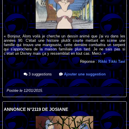
« Bonjour, Alors voilà je cherche un dessin animé que j'ai vu dans les
années 90. C'était une histoire plutôt courte mettant en scène une
famille qui trouve une mangouste, cette dernière combattra un serpent
qui s'approchera de la maison familiale plus tard. Je ne sais pas si
c’était un Disney mais ça y ressemblait en tout cas. Merci. »
Réponse :
Rikki Tikki Tavi
3 suggestions
Ajouter une suggestion
Postée le 12/01/2015.
ANNONCE N°2119 DE JOSIANE