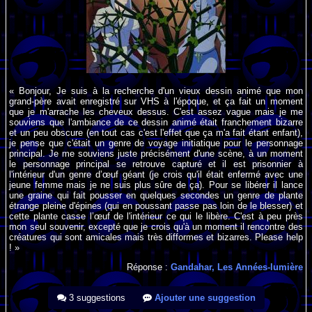
« Bonjour, Je suis à la recherche d'un vieux dessin animé que mon
grand-père avait enregistré sur VHS à l'époque, et ça fait un moment
que je m'arrache les cheveux dessus. C'est assez vague mais je me
souviens que l'ambiance de ce dessin animé était franchement bizarre
et un peu obscure (en tout cas c'est l'effet que ça m'a fait étant enfant),
je pense que c'était un genre de voyage initiatique pour le personnage
principal. Je me souviens juste précisément d'une scène, à un moment
le personnage principal se retrouve capturé et il est prisonnier à
l'intérieur d'un genre d’œuf géant (je crois qu'il était enfermé avec une
jeune femme mais je ne suis plus sûre de ça). Pour se libérer il lance
une graine qui fait pousser en quelques secondes un genre de plante
étrange pleine d'épines (qui en poussant passe pas loin de le blesser) et
cette plante casse l’œuf de l'intérieur ce qui le libère. C'est à peu près
mon seul souvenir, excepté que je crois qu'à un moment il rencontre des
créatures qui sont amicales mais très difformes et bizarres. Please help
! »
Réponse :
Gandahar, Les Années-lumière
3 suggestions
Ajouter une suggestion