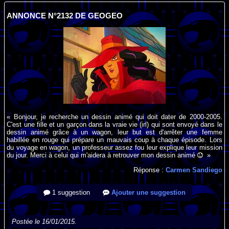
ANNONCE N°2132 DE GEOGEO
« Bonjour, je recherche un dessin animé qui doit dater de 2000-2005.
C'est une fille et un garçon dans la vraie vie (irl) qui sont envoyé dans le
dessin animé grâce à un wagon, leur but est d'arrêter une femme
habillée en rouge qui prépare un mauvais coup à chaque épisode. Lors
du voyage en wagon, un professeur assez fou leur explique leur mission
du jour. Merci à celui qui m'aidera à retrouver mon dessin animé
»
Réponse :
Carmen Sandiego
1 suggestion
Ajouter une suggestion
Postée le 16/01/2015.