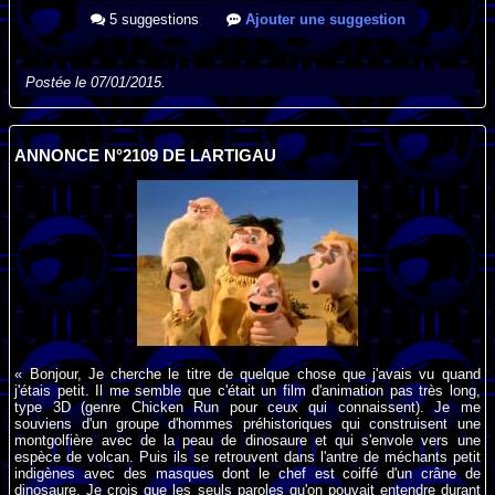
5 suggestions
Ajouter une suggestion
Postée le 07/01/2015.
ANNONCE N°2109 DE LARTIGAU
« Bonjour, Je cherche le titre de quelque chose que j'avais vu quand
j'étais petit. Il me semble que c'était un film d'animation pas très long,
type 3D (genre Chicken Run pour ceux qui connaissent). Je me
souviens d'un groupe d'hommes préhistoriques qui construisent une
montgolfière avec de la peau de dinosaure et qui s'envole vers une
espèce de volcan. Puis ils se retrouvent dans l'antre de méchants petit
indigènes avec des masques dont le chef est coiffé d'un crâne de
dinosaure. Je crois que les seuls paroles qu'on pouvait entendre durant