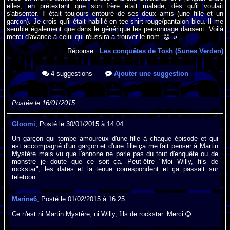
elles, en prétextant que son frère était malade, dès qu'il voulait
s'absenter. Il était toujours entouré de ses deux amis (une fille et un
garçon). Je crois qu'il était habillé en tee-shirt rouge/pantalon bleu. Il me
semble également que dans le générique les personnage dansent. Voilà
merci d'avance à celui qui réussira a trouver le nom.
»
Réponse :
Les conquêtes de Tosh (Sunes Verden)
4 suggestions
Ajouter une suggestion
Postée le 16/01/2015.
Gloomi
, Posté le 30/01/2015 à 14:04.
Un garçon qui tombe amoureux d'une fille à chaque épisode et qui
est accompagné d'un garçon et d'une fille ça me fait penser à Martin
Mystère mais vu que l'annone ne parle pas du tout d'enquête ou de
monstre je doute que ce soit ça. Peut-être "Moi Willy, fils de
rockstar", les dates et la tenue correspondent et ça passait sur
teletoon.
Marine6
, Posté le 01/02/2015 à 16:25.
Ce n'est ni Martin Mystère, ni Willy, fils de rockstar. Merci