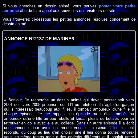
Si vous cherchez un dessin animé, vous pouvez
poster votre petite
annonce
afin de faire appel aux souvenirs des visiteurs du site.
Vous trouverez ci-dessous les petites annonces résolues concernant ce
dessin animé.
ANNONCE N°2137 DE MARINE6
« Bonjour, Je recherche un dessin animé qui devait passer soit vers
2001 soit vers 2005 je pense, sur Tf1 ou Teletoon. Il s'agit d'un garçon
qui s’intéressait beaucoup aux filles, il tombait amoureux d'une fille à
chaque épisode. Je me rappelle un épisode où il était tombé fou
amoureux du'une fille un peu rebelle et faisait pleins de bêtises pour se
retrouver en colle avec elle au collège. Dans un autre épisode il a écrit
une annonce pour avoir un rendez-vous et plusieurs filles lui ont
répondu, du coup au lieu d'en choisir une il leur donna toutes rendez-
vous en même temps mais à des endroits différents et il jonglait entre