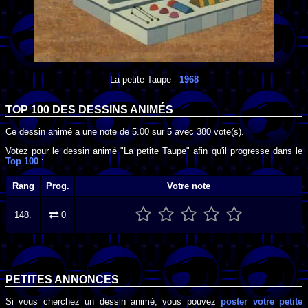
La petite Taupe
-
1968
TOP 100 DES
DESSINS ANIMÉS
Ce dessin animé a une note de
5.00
sur
5
avec
380
vote(s).
Votez pour le dessin animé "La petite Taupe" afin qu'il progresse dans le
Top 100
:
Rang
Prog.
Votre note
148.
0
PETITES ANNONCES
Si vous cherchez un dessin animé, vous pouvez
poster votre petite