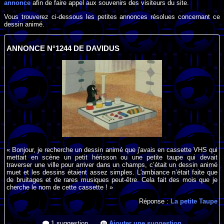
annonce
afin de faire appel aux souvenirs des visiteurs du site.
Vous trouverez ci-dessous les petites annonces résolues concernant ce
dessin animé.
ANNONCE N°1244 DE DAVIDUS
« Bonjour, je recherche un dessin animé que j'avais en cassette VHS qui
mettait en scène un petit hérisson ou une petite taupe qui devait
traverser une ville pour arriver dans un champs, c’était un dessin animé
muet et les dessins étaient assez simples. L'ambiance n’était faite que
de bruitages et de rares musiques peut-être. Cela fait des mois que je
cherche le nom de cette cassette ! »
Réponse :
La petite Taupe
1 suggestion
Ajouter une suggestion