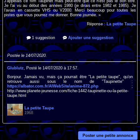
J'appelais ce film Taupinet mais peut-être que ce n'est pas le bon titre.
Je l'ai vu au début des années 1980 (je dirais entre 1982 et 1985). Je
l'avais en cassette VHS ou V2000. Merci beaucoup pour toutes les
pistes que vous pourrez me donner. Bonne journée. »
Réponse :
La petite Taupe
1 suggestion
Ajouter une suggestion
Postée le 14/07/2020.
Glublutz
, Posté le 14/07/2020 à 17:57.
Bonjour. Jamais vu, mais ça pourrait être "La petite taupe", qu'on
retrouve aussi sous le nom de "Taupinette" :
https://albator.com.fr/AlWebSite/anime-872.php
;
http://www.planete-jeunesse.com/fiche-1442-taupinette-ou-la-petite-
taupe.html
La petite Taupe
1968
Poster une petite annonce