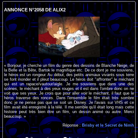
ANNONCE N°2058 DE ALIX2
« Bonjour, je cherche un film du genre des dessins de Blanche Neige, de
la Belle et la Bête, Bartok le magnifique etc. De ce dont je me souviens,
le héros est un rongeur. Au début, des petits animaux vivants sous terre
se font inonder et il pleut beaucoup. Le héros doit "affronter" le méchant
qui est un rapace/vautour/aigle. Je me souviens que dans une des
scènes, le méchant à des yeux rouges et il est dans l'ombre donc on ne
voit que ses yeux. Je crois que pour aller voir le méchant, il faut que le
héros traverse des ronces. Dans l'ensemble le film était très sombre
donc je ne pense pas que se soit un Disney. Je l'avais sur VHS et ce
film avait été enregistré à la télé. Il me semble qu'il était long mais cette
histoire peut très bien être un film, un dessin animé ou autre. Merci
beaucoup. »
Réponse :
Brisby et le Secret de Nimh