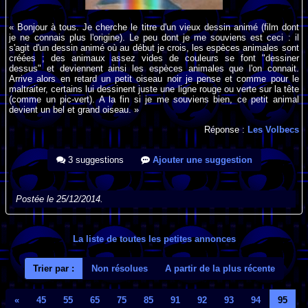
« Bonjour à tous. Je cherche le titre d'un vieux dessin animé (film dont
je ne connais plus l'origine). Le peu dont je me souviens est ceci : il
s'agit d'un dessin animé où au début je crois, les espèces animales sont
créées ; des animaux assez vides de couleurs se font "dessiner
dessus" et deviennent ainsi les espèces animales que l'on connait.
Arrive alors en retard un petit oiseau noir je pense et comme pour le
maltraiter, certains lui dessinent juste une ligne rouge ou verte sur la tête
(comme un pic-vert). A la fin si je me souviens bien, ce petit animal
devient un bel et grand oiseau. »
Réponse :
Les Volbecs
3 suggestions
Ajouter une suggestion
Postée le 25/12/2014.
La liste de toutes les petites annonces
Trier par :
Non résolues
A partir de la plus récente
«
45
55
65
75
85
91
92
93
94
95