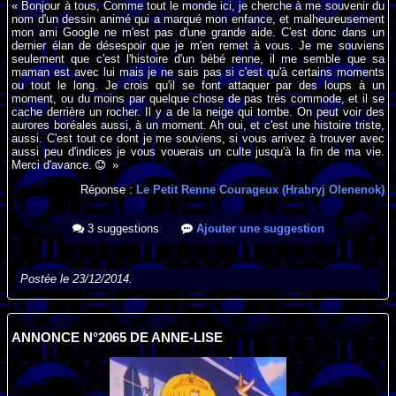
« Bonjour à tous, Comme tout le monde ici, je cherche à me souvenir du
nom d'un dessin animé qui a marqué mon enfance, et malheureusement
mon ami Google ne m'est pas d'une grande aide. C'est donc dans un
dernier élan de désespoir que je m'en remet à vous. Je me souviens
seulement que c'est l'histoire d'un bébé renne, il me semble que sa
maman est avec lui mais je ne sais pas si c'est qu'à certains moments
ou tout le long. Je crois qu'il se font attaquer par des loups à un
moment, ou du moins par quelque chose de pas très commode, et il se
cache derrière un rocher. Il y a de la neige qui tombe. On peut voir des
aurores boréales aussi, à un moment. Ah oui, et c'est une histoire triste,
aussi. C'est tout ce dont je me souviens, si vous arrivez à trouver avec
aussi peu d'indices je vous vouerais un culte jusqu'à la fin de ma vie.
Merci d'avance.
»
Réponse :
Le Petit Renne Courageux (Hrabryj Olenenok)
3 suggestions
Ajouter une suggestion
Postée le 23/12/2014.
ANNONCE N°2065 DE ANNE-LISE