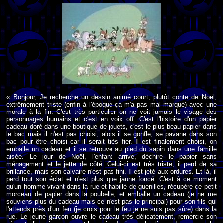
« Bonjour, Je recherche un dessin animé court, plutôt conte de Noël,
extrêmement triste (enfin à l'époque ça m'a pas mal marqué) avec une
morale à la fin. C'est très particulier on ne voit jamais le visage des
personnages humains et c'est en voix off. C'est l'histoire d'un papier
cadeau doré dans une boutique de jouets, c'est le plus beau papier dans
le bac mais il n'est pas choisi, alors il se gonfle, se pavane dans son
bac pour être choisi car il serait très fier. Il est finalement choisi, on
emballe un cadeau et il se retrouve au pied du sapin dans une famille
aisée. Le jour de Noël, l'enfant arrive, déchire le papier sans
ménagement et le jette de côté. Celui-ci est très triste, il perd de sa
brillance, mais son calvaire n'est pas fini. Il est jeté aux ordures. Et là, il
perd tout son éclat et n'est plus que jaune foncé. C'est à ce moment
qu'un homme vivant dans la rue et habillé de guenilles, récupère ce petit
morceau de papier dans la poubelle, et emballe un cadeau (je ne me
souviens plus du cadeau mais ce n'est pas le principal) pour son fils qui
l'attends près d'un feu (je crois pour le feu je ne suis pas sûre) dans la
rue. Le jeune garçon ouvre le cadeau très délicatement, remercie son