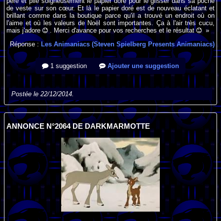
père et plie soigneusement le papier doré pour le glisser dans sa poche
de veste sur son cœur. Et là le papier doré est de nouveau éclatant et
brillant comme dans la boutique parce qu'il a trouvé un endroit où on
l'aime et où les valeurs de Noël sont importantes. Ça à l'air très cucu,
mais j'adore
. Merci d'avance pour vos recherches et le résultat
»
Réponse :
Les Animaniacs (Steven Spielberg Presents Animaniacs)
1 suggestion
Ajouter une suggestion
Postée le 22/12/2014.
ANNONCE N°2064 DE DARKMARMOTTE