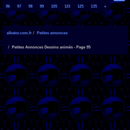
96
97
98
99
105
115
125
135
»
albator.com.fr
Petites annonces
Petites Annonces Dessins animés - Page 95