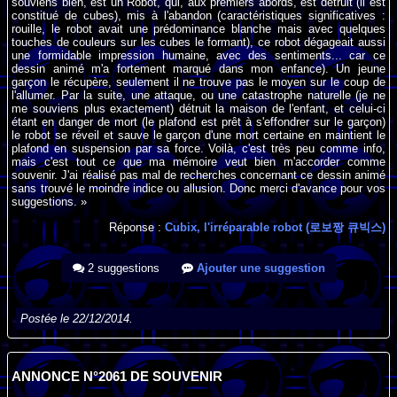
souviens bien, est un Robot, qui, aux premiers abords, est détruit (il est
constitué de cubes), mis à l'abandon (caractéristiques significatives :
rouille, le robot avait une prédominance blanche mais avec quelques
touches de couleurs sur les cubes le formant), ce robot dégageait aussi
une formidable impression humaine, avec des sentiments... car ce
dessin animé m'a fortement marqué dans mon enfance). Un jeune
garçon le récupère, seulement il ne trouve pas le moyen sur le coup de
l'allumer. Par la suite, une attaque, ou une catastrophe naturelle (je ne
me souviens plus exactement) détruit la maison de l'enfant, et celui-ci
étant en danger de mort (le plafond est prêt à s'effondrer sur le garçon)
le robot se réveil et sauve le garçon d'une mort certaine en maintient le
plafond en suspension par sa force. Voilà, c'est très peu comme info,
mais c'est tout ce que ma mémoire veut bien m'accorder comme
souvenir. J'ai réalisé pas mal de recherches concernant ce dessin animé
sans trouvé le moindre indice ou allusion. Donc merci d'avance pour vos
suggestions. »
Réponse :
Cubix, l'irréparable robot (로보짱 큐빅스)
2 suggestions
Ajouter une suggestion
Postée le 22/12/2014.
ANNONCE N°2061 DE SOUVENIR