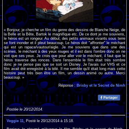
« Bonjour, je cherche un film du genre des dessins de Blanche Neige, de
la Belle et la Bête, Bartok le magnifique etc. De ce dont je me souviens,
le héros est un rongeur. Au début, des petits animaux vivants sous terre
se font inonder et il pleut beaucoup. Le héros doit "affronter" le méchant
qui est un rapace/vautour/aigle. Je me souviens que dans une des
scènes, le méchant à des yeux rouges et il est dans l'ombre donc on ne
voit que ses yeux. Je crois que pour aller voir le méchant, il faut que le
héros traverse des ronces. Dans l'ensemble le film était très sombre
donc je ne pense pas que se soit un Disney. Je l'avais sur VHS et ce
film avait été enregistré à la télé. Il me semble qu'il était long mais cette
histoire peut très bien être un film, un dessin animé ou autre. Merci
beaucoup. »
Réponse :
Brisby et le Secret de Nimh
Partager
Postée le 20/12/2014.
Veggie 11
, Posté le 20/12/2014 à 15:18.