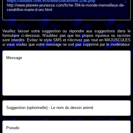
https://albator.com.fr/AlWebSite/anime-1196.php
;
http://www.planete-jeunesse.com/fiche-784-le-monde-merveilleux-de-
cendrillon-marie-d-oro.html
Veuillez laisser votre suggestion ou répondre aux suggestions dans le
formulaire ci-dessous. N'oubliez pas que les propos injurieux ou racistes
sont interdits. Evitez le style SMS et n'écrivez pas tout en MAJUSCULES
si vous voulez que votre message ne soit pas supprimé par le modérateur.
Message
Suggestion (optionnelle) - Le nom du dessin animé
Pseudo